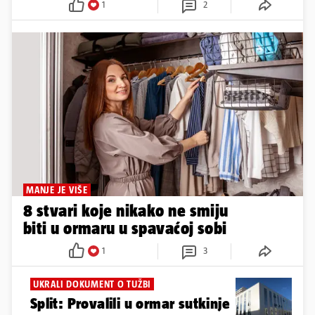
1
2
MANJE JE VIŠE
8 stvari koje nikako ne smiju
biti u ormaru u spavaćoj sobi
1
3
UKRALI DOKUMENT O TUŽBI
Split: Provalili u ormar sutkinje