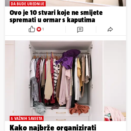
DA BUDE UREDNIJE
Ovo je 10 stvari koje ne smijete
spremati u ormar s kaputima
1
5 VAŽNIH SAVJETA
Kako najbrže organizirati