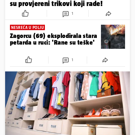
su provjereni trikovi koji rade!
1
NESREĆA U POLJU
Zagorcu (69) eksplodirala stara
petarda u ruci: 'Rane su teške'
1