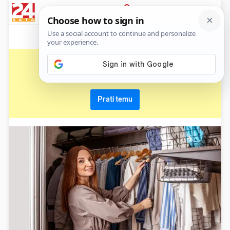
News
Show
Sport
Life&style
Video
Express
PRIJAVA
ormar
Primaj sve nove vijesti o temi i budi u tijeku
Prati temu