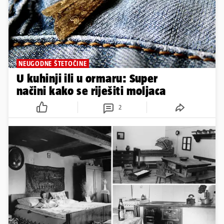
NEUGODNE ŠTETOČINE
U kuhinji ili u ormaru: Super
načini kako se riješiti moljaca
2