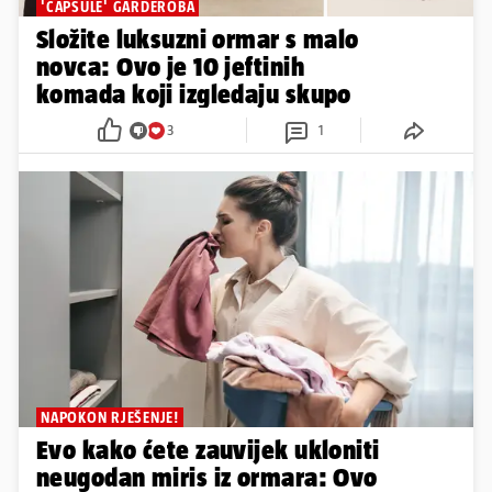
'CAPSULE' GARDEROBA
Složite luksuzni ormar s malo
novca: Ovo je 10 jeftinih
komada koji izgledaju skupo
3
1
NAPOKON RJEŠENJE!
Evo kako ćete zauvijek ukloniti
neugodan miris iz ormara: Ovo