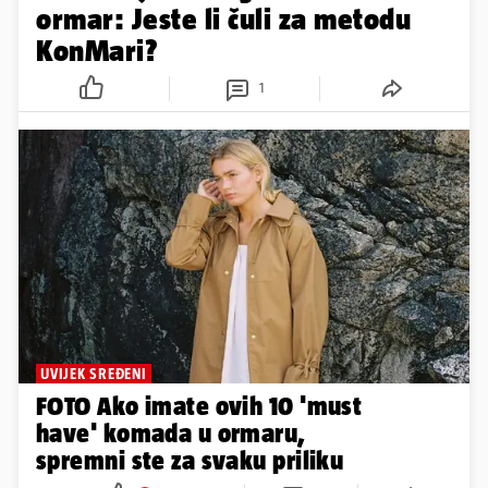
ormar: Jeste li čuli za metodu
KonMari?
1
UVIJEK SREĐENI
FOTO Ako imate ovih 10 'must
have' komada u ormaru,
spremni ste za svaku priliku