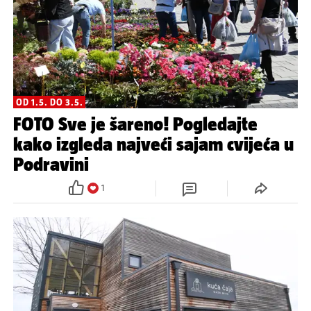
OD 1.5. DO 3.5.
FOTO Sve je šareno! Pogledajte
kako izgleda najveći sajam cvijeća u
Podravini
1