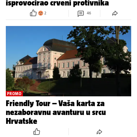
isprovocirao crveni protivnika
2
46
PROMO
Friendly Tour – Vaša karta za
nezaboravnu avanturu u srcu
Hrvatske