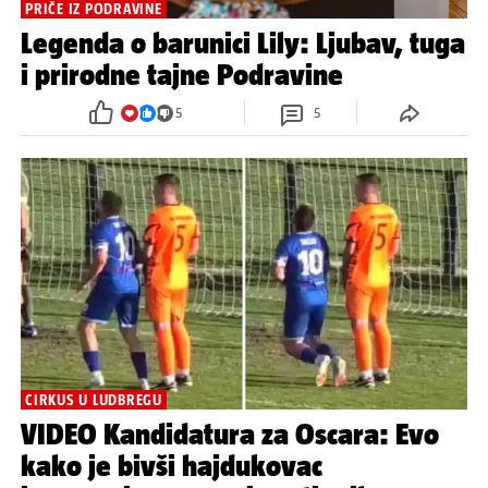
PRIČE IZ PODRAVINE
Legenda o barunici Lily: Ljubav, tuga
i prirodne tajne Podravine
5
5
CIRKUS U LUDBREGU
VIDEO Kandidatura za Oscara: Evo
kako je bivši hajdukovac