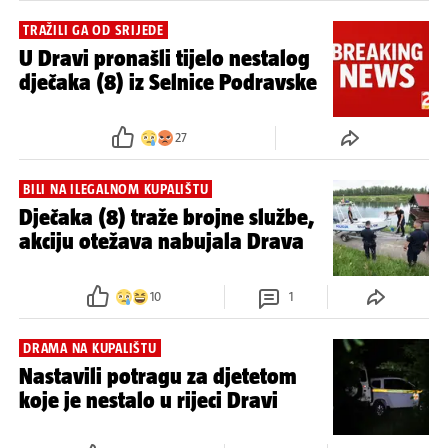
TRAŽILI GA OD SRIJEDE
U Dravi pronašli tijelo nestalog
dječaka (8) iz Selnice Podravske
27
BILI NA ILEGALNOM KUPALIŠTU
Dječaka (8) traže brojne službe,
akciju otežava nabujala Drava
10
1
DRAMA NA KUPALIŠTU
Nastavili potragu za djetetom
koje je nestalo u rijeci Dravi