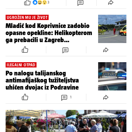
3
UGROŽEN MU JE ŽIVOT
Mladić kod Koprivnice zadobio
opasne opekline: Helikopterom
ga prebacili u Zagreb...
ILEGALNI OTPAD
Po nalogu talijanskog
antimafijaškog tužiteljstva
uhićen dvojac iz Podravine
1