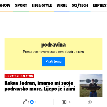
SHOW
SPORT
LIFE&STYLE
VIRAL
SCI/TECH
EXPRES
podravina
Primaj sve nove vijesti o temi i budi u tijeku
Prati temu
HRVATSKI BALATON
Kakav Jadran, imamo mi svoje
podravsko more. Lijepo je i zimi
2
4