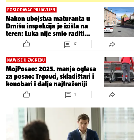
POSLODAVAC PRIJAVLJEN
Nakon ubojstva maturanta u
Drnišu inspekcija je izišla na
teren: Luka nije smio raditi...
17
NAJVIŠE U ZAGREBU
MojPosao: 2025. manje oglasa
za posao: Trgovci, skladištari i
konobari i dalje najtraženiji
1