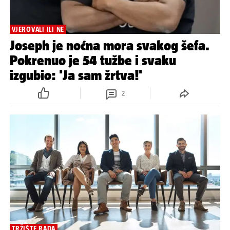
VJEROVALI ILI NE
Joseph je noćna mora svakog šefa.
Pokrenuo je 54 tužbe i svaku
izgubio: 'Ja sam žrtva!'
2
TRŽIŠTE RADA