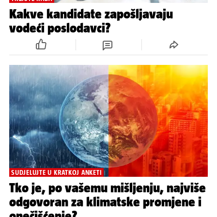
Kakve kandidate zapošljavaju
vodeći poslodavci?
SUDJELUJTE U KRATKOJ ANKETI
Tko je, po vašemu mišljenju, najviše
odgovoran za klimatske promjene i
onečišćenje?