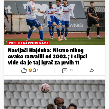
POBJEDA NA PRIPREMAMA
Navijači Hajduka: Nismo nikog
ovako razvalili od 2002.; I slipci
vide da je taj igrač za prvih 11
4
33