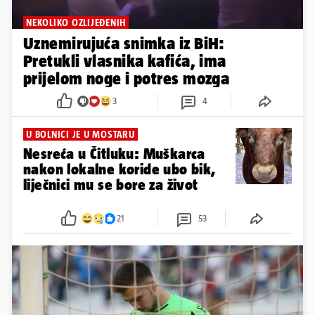
NEKOLIKO OZLIJEĐENIH
Uznemirujuća snimka iz BiH:
Pretukli vlasnika kafića, ima
prijelom noge i potres mozga
3
4
U BOLNICI JE U MOSTARU
Nesreća u Čitluku: Muškarca
nakon lokalne koride ubo bik,
liječnici mu se bore za život
21
53