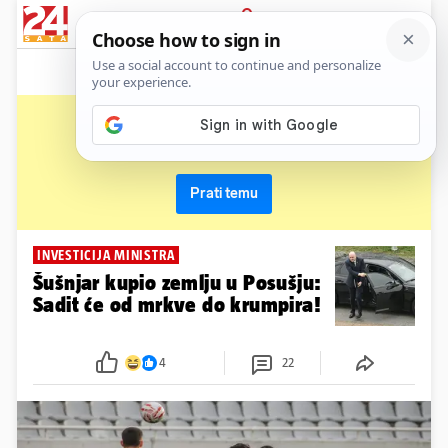
News
Show
Sport
Life&style
Video
Express
PRIJAVA
posušje
Primaj sve nove vijesti o temi i budi u tijeku
Prati temu
INVESTICIJA MINISTRA
Šušnjar kupio zemlju u Posušju:
Sadit će od mrkve do krumpira!
4
22