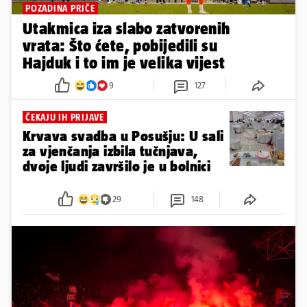
POZADINA PRIČE
Utakmica iza slabo zatvorenih
vrata: Što ćete, pobijedili su
Hajduk i to im je velika vijest
9
127
ČEKAJU IH PRIJAVE
Krvava svadba u Posušju: U sali
za vjenčanja izbila tučnjava,
dvoje ljudi završilo je u bolnici
29
148