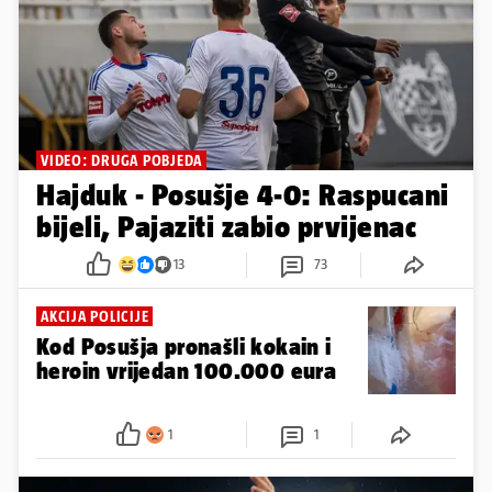
VIDEO: DRUGA POBJEDA
Hajduk - Posušje 4-0: Raspucani
bijeli, Pajaziti zabio prvijenac
13
73
AKCIJA POLICIJE
Kod Posušja pronašli kokain i
heroin vrijedan 100.000 eura
1
1