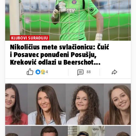
KLUBOVI SURAĐUJU
Nikoličius mete svlačionicu: Čuić
i Posavec ponuđeni Posušju,
Kreković odlazi u Beerschot...
4
88