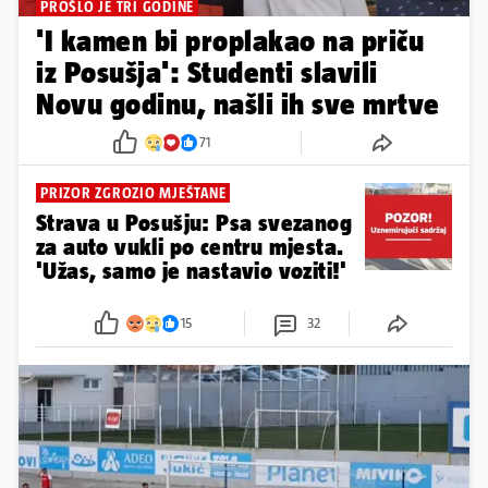
PROŠLO JE TRI GODINE
'I kamen bi proplakao na priču
iz Posušja': Studenti slavili
Novu godinu, našli ih sve mrtve
71
PRIZOR ZGROZIO MJEŠTANE
Strava u Posušju: Psa svezanog
za auto vukli po centru mjesta.
'Užas, samo je nastavio voziti!'
15
32