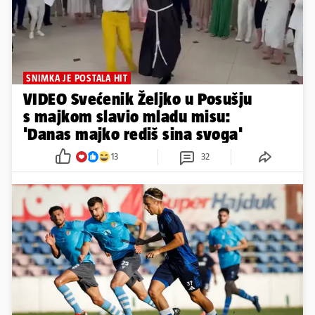
SNIMKA JE POSTALA HIT
VIDEO Svećenik Željko u Posušju
s majkom slavio mladu misu:
'Danas majko rediš sina svoga'
13
32