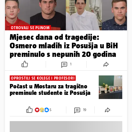
OTROVALI SE PLINOM
Mjesec dana od tragedije:
Osmero mladih iz Posušja u BiH
preminulo s nepunih 20 godina
1
OPROSTILI SE KOLEGE I PROFESORI
Počast u Mostaru za tragično
preminule studente iz Posušja
5
19