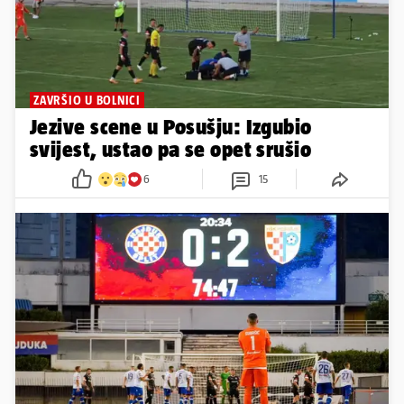
ZAVRŠIO U BOLNICI
Jezive scene u Posušju: Izgubio
svijest, ustao pa se opet srušio
6
15