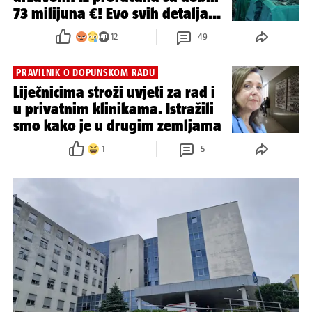
73 milijuna €! Evo svih detalja...
12
49
PRAVILNIK O DOPUNSKOM RADU
Liječnicima stroži uvjeti za rad i
u privatnim klinikama. Istražili
smo kako je u drugim zemljama
1
5