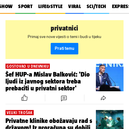
SHOW
SPORT
LIFE&STYLE
VIRAL
SCI/TECH
EXPRES
privatnici
Primaj sve nove vijesti o temi i budi u tijeku
Prati temu
GOSTOVAO U DNEVNIKU
Šef HUP-a Mislav Balković: 'Dio
ljudi iz javnog sektora treba
prebaciti u privatni sektor'
VELIKI TROŠAK
Privatne klinike obožavaju rad s
državom! Iz proračuna su dobili