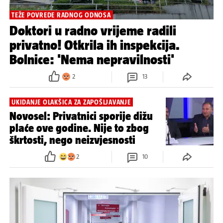
TEŽE POVREDE RADNOG ODNOSA
Doktori u radno vrijeme radili
privatno! Otkrila ih inspekcija.
Bolnice: 'Nema nepravilnosti'
2
13
UKIDANJE OLAKŠICA ZA ZAPOŠLJAVANJE
Novosel: Privatnici sporije dižu
plaće ove godine. Nije to zbog
škrtosti, nego neizvjesnosti
2
10