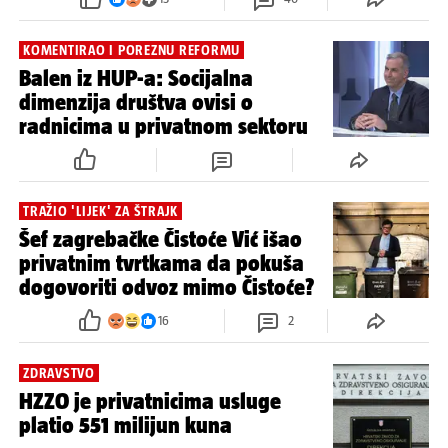
KOMENTIRAO I POREZNU REFORMU
Balen iz HUP-a: Socijalna
dimenzija društva ovisi o
radnicima u privatnom sektoru
TRAŽIO 'LIJEK' ZA ŠTRAJK
Šef zagrebačke Čistoće Vić išao
privatnim tvrtkama da pokuša
dogovoriti odvoz mimo Čistoće?
16
2
ZDRAVSTVO
HZZO je privatnicima usluge
platio 551 milijun kuna