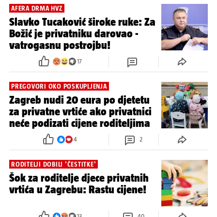
AFERA DRMA HVZ
Slavko Tucaković široke ruke: Za
Božić je privatniku darovao -
vatrogasnu postrojbu!
17
PREGOVORI OKO POSKUPLJENJA
Zagreb nudi 20 eura po djetetu
za privatne vrtiće ako privatnici
neće podizati cijene roditeljima
4
2
RODITELJI DOBILI 'ČESTITKE'
Šok za roditelje djece privatnih
vrtića u Zagrebu: Rastu cijene!
13
40