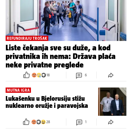
REFUNDIRAJU TROŠAK
Liste čekanja sve su duže, a kod
privatnika ih nema: Država plaća
neke privatne preglede
18
6
MUTNA IGRA
Lukašenku u Bjelorusiju stižu
nuklearno oružje i paravojska
28
1