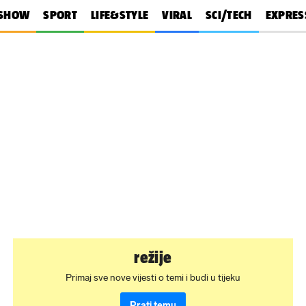
SHOW
SPORT
LIFE&STYLE
VIRAL
SCI/TECH
EXPRES
režije
Primaj sve nove vijesti o temi i budi u tijeku
Prati temu