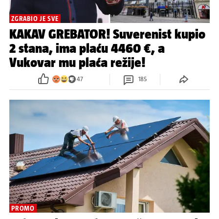
ZGRABIO JE SVE
KAKAV GREBATOR! Suverenist kupio
2 stana, ima plaću 4460 €, a
Vukovar mu plaća režije!
47
185
PROMO