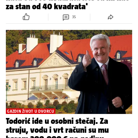
za stan od 40 kvadrata'
35
GAZDIN ŽIVOT U DVORCU
Todorić ide u osobni stečaj. Za
struju, vodu i vrt računi su mu