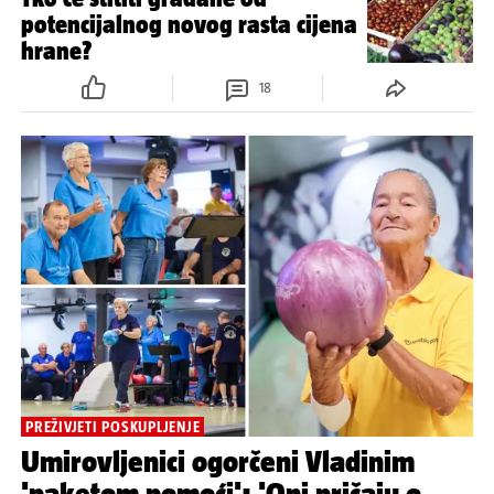
potencijalnog novog rasta cijena
hrane?
18
PREŽIVJETI POSKUPLJENJE
Umirovljenici ogorčeni Vladinim
'paketom pomoći': 'Oni pričaju o