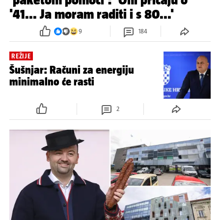
'41... Ja moram raditi i s 80...'
9
184
REŽIJE
Šušnjar: Računi za energiju
minimalno će rasti
2