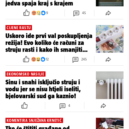
jedva spaja kraj s krajem
9
45
CIJENE RASTU
Uskoro ide prvi val poskupljenja
režija! Evo koliko će računi za
struju rasti i kako ih smanjiti...
12
245
EKONOMSKO NASILJE
Sinu i snahi isključio struju i
vodu jer se nisu htjeli iseliti,
bjelovarski sud ga kaznio!
4
KOMENTIRA SNJEŽANA KRNETIĆ
Tko će štititi građane od