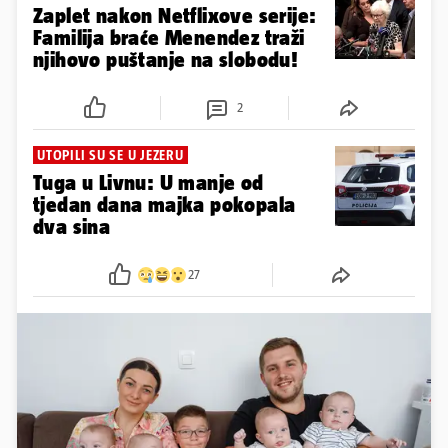
Zaplet nakon Netflixove serije:
Familija braće Menendez traži
njihovo puštanje na slobodu!
2
UTOPILI SU SE U JEZERU
Tuga u Livnu: U manje od
tjedan dana majka pokopala
dva sina
27