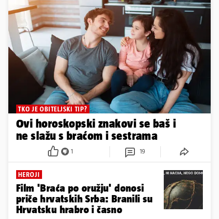
TKO JE OBITELJSKI TIP?
Ovi horoskopski znakovi se baš i
ne slažu s braćom i sestrama
1
19
HEROJI
Film 'Braća po oružju' donosi
priče hrvatskih Srba: Branili su
Hrvatsku hrabro i časno