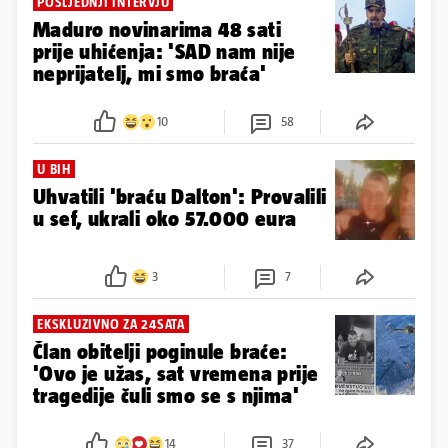
POSLJEDNJI INTERVJU
Maduro novinarima 48 sati
prije uhićenja: 'SAD nam nije
neprijatelj, mi smo braća'
10
58
U BIH
Uhvatili 'braću Dalton': Provalili
u sef, ukrali oko 57.000 eura
3
7
EKSKLUZIVNO ZA 24SATA
Član obitelji poginule braće:
'Ovo je užas, sat vremena prije
tragedije čuli smo se s njima'
14
37