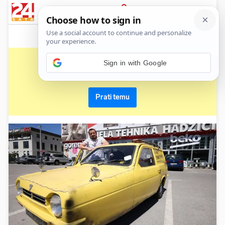
News
Show
Sport
Life&style
Video
Express
PRIJAVA
braća
Primaj sve nove vijesti o temi i budi u tijeku
Prati temu