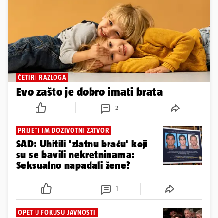
ČETIRI RAZLOGA
Evo zašto je dobro imati brata
2
PRIJETI IM DOŽIVOTNI ZATVOR
SAD: Uhitili 'zlatnu braću' koji
su se bavili nekretninama:
Seksualno napadali žene?
1
OPET U FOKUSU JAVNOSTI