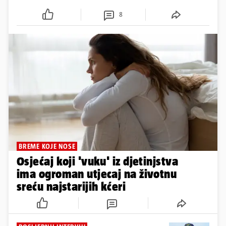
8
BREME KOJE NOSE
Osjećaj koji 'vuku' iz djetinjstva
ima ogroman utjecaj na životnu
sreću najstarijih kćeri