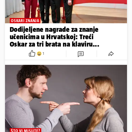
OSKARI ZNANJA
Dodijeljene nagrade za znanje
učenicima u Hrvatskoj: Treći
Oskar za tri brata na klaviru...
1
ŠTO VI MISLITE?