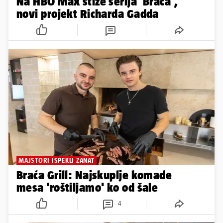
Na HBO Max stiže serija 'Braća',
novi projekt Richarda Gadda
MAJSTORI ISPEKLI ZANAT
Braća Grill: Najskuplje komade
mesa 'roštiljamo' ko od šale
4