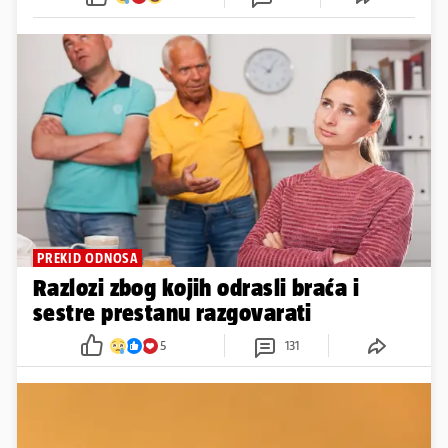
PREKID ODNOSA
Razlozi zbog kojih odrasli braća i
sestre prestanu razgovarati
5
131