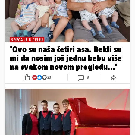
SREĆA JE U CELJU
'Ovo su naša četiri asa. Rekli su
mi da nosim još jednu bebu više
na svakom novom pregledu...'
23
8