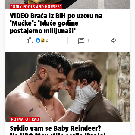
'ONLY FOOLS AND HORSES'
VIDEO Braća iz BiH po uzoru na
'Mućke': 'Iduće godine
postajemo milijunaši'
2
1
POZNATO I KAD
Svidio vam se Baby Reindeer?