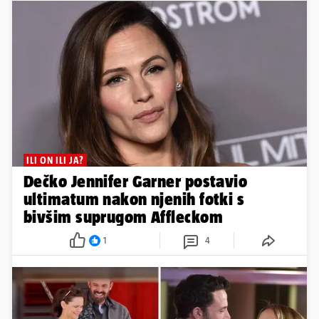
ILI ON ILI JA?
Dečko Jennifer Garner postavio
ultimatum nakon njenih fotki s
bivšim suprugom Affleckom
1
4