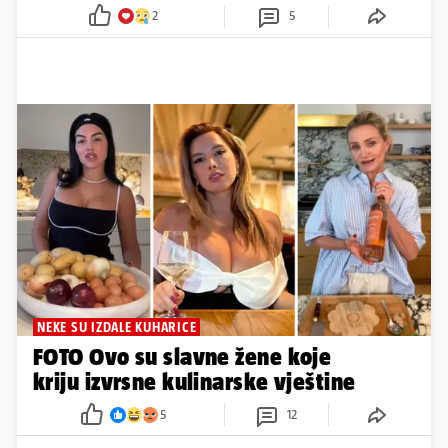
2
5
NEKE SU IZDALE KUHARICE
FOTO Ovo su slavne žene koje
kriju izvrsne kulinarske vještine
5
12