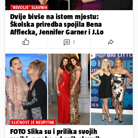
'NEVOLJE' SLAVNIH
Dvije bivše na istom mjestu:
Školska priredba spojila Bena
Afflecka, Jennifer Garner i J.Lo
2
SLIČNOST JE NEUPITNA
FOTO Slika su i prilika svojih