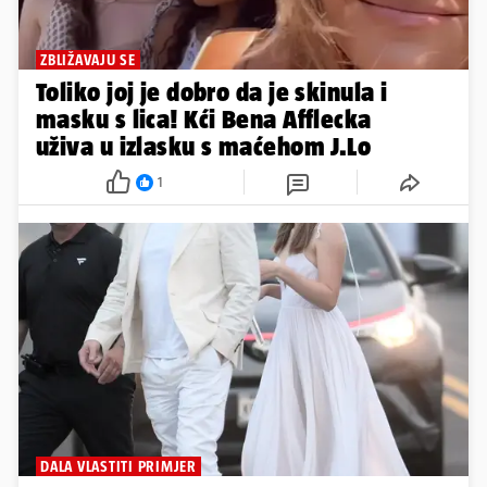
ZBLIŽAVAJU SE
Toliko joj je dobro da je skinula i
masku s lica! Kći Bena Afflecka
uživa u izlasku s maćehom J.Lo
1
DALA VLASTITI PRIMJER