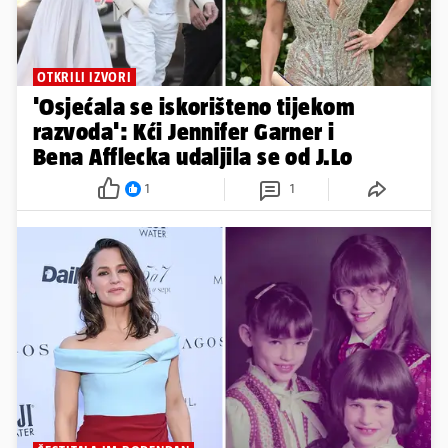
OTKRILI IZVORI
'Osjećala se iskorišteno tijekom
razvoda': Kći Jennifer Garner i
Bena Afflecka udaljila se od J.Lo
1
1