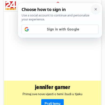
News
Show
Sport
Life&style
Video
Express
PRIJAVA
jennifer garner
Primaj sve nove vijesti o temi i budi u tijeku
Prati temu