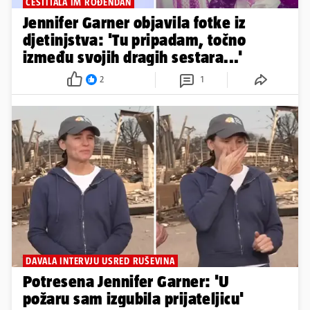
ČESTITALA IM ROĐENDAN
Jennifer Garner objavila fotke iz
djetinjstva: 'Tu pripadam, točno
između svojih dragih sestara...'
2
1
DAVALA INTERVJU USRED RUŠEVINA
Potresena Jennifer Garner: 'U
požaru sam izgubila prijateljicu'