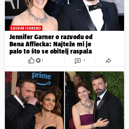
SASVIM ISKRENO
Jennifer Garner o razvodu od
Bena Afflecka: Najteže mi je
palo to što se obitelj raspala
1
1