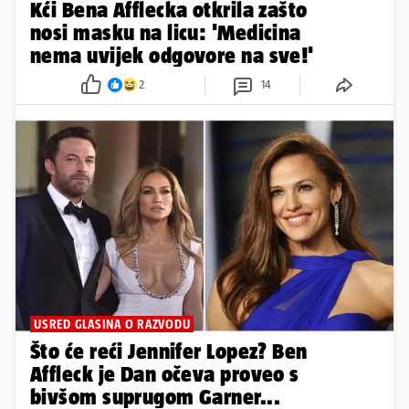
Kći Bena Afflecka otkrila zašto
nosi masku na licu: 'Medicina
nema uvijek odgovore na sve!'
2
14
USRED GLASINA O RAZVODU
Što će reći Jennifer Lopez? Ben
Affleck je Dan očeva proveo s
bivšom suprugom Garner...