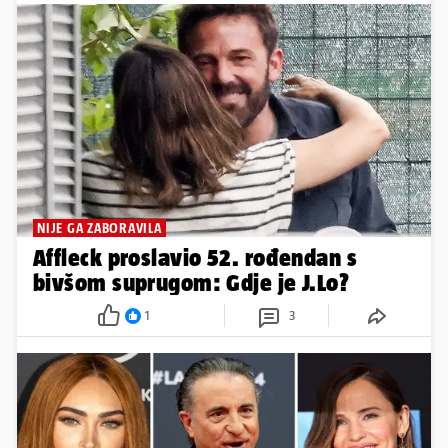
NIJE GA ZABORAVILA
Affleck proslavio 52. rođendan s
bivšom suprugom: Gdje je J.Lo?
1
3