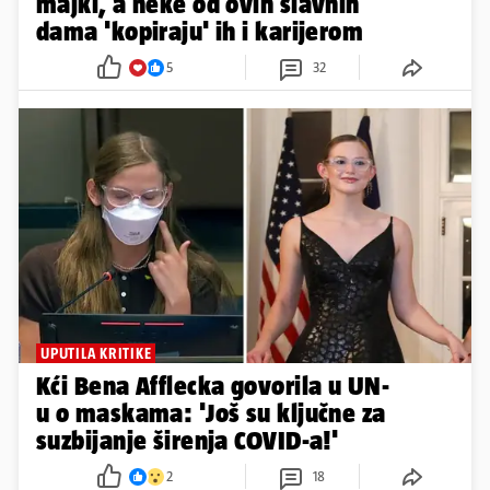
majki, a neke od ovih slavnih
dama 'kopiraju' ih i karijerom
5
32
UPUTILA KRITIKE
Kći Bena Afflecka govorila u UN-
u o maskama: 'Još su ključne za
suzbijanje širenja COVID-a!'
2
18