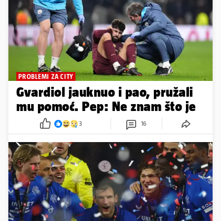
PROBLEMI ZA CITY
Gvardiol jauknuo i pao, pružali
mu pomoć. Pep: Ne znam što je
3
16