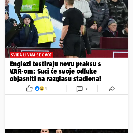
SVIĐA LI VAM SE OVO?
Englezi testiraju novu praksu s
VAR-om: Suci će svoje odluke
objasniti na razglasu stadiona!
4
9