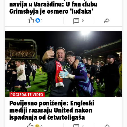
navija u Varaždinu: U fan clubu
Grimsbyja je osmero 'luđaka'
1
5
POGLEDAJTE VIDEO
Povijesno poniženje: Engleski
mediji razaraju United nakon
ispadanja od četvrtoligaša
4
7