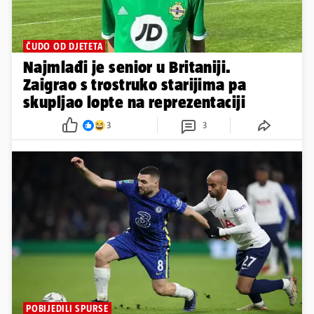
ČUDO OD DJETETA
Najmlađi je senior u Britaniji.
Zaigrao s trostruko starijima pa
skupljao lopte na reprezentaciji
3
3
POBIJEDILI SPURSE