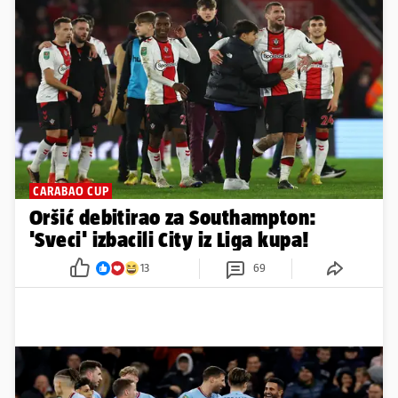
CARABAO CUP
Oršić debitirao za Southampton:
'Sveci' izbacili City iz Liga kupa!
13
69