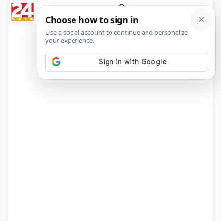
News
Show
Sport
Life&style
Video
Express
PRIJAVA