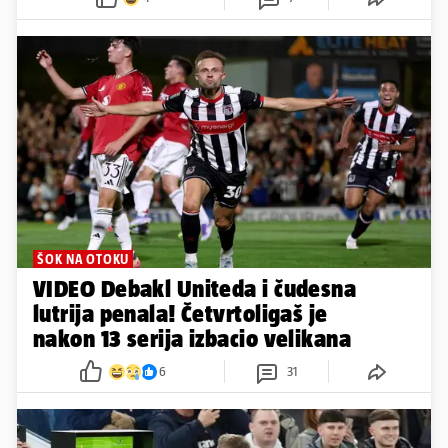
ŠOK NA OTOKU
VIDEO Debakl Uniteda i čudesna
lutrija penala! Četvrtoligaš je
nakon 13 serija izbacio velikana
6
31