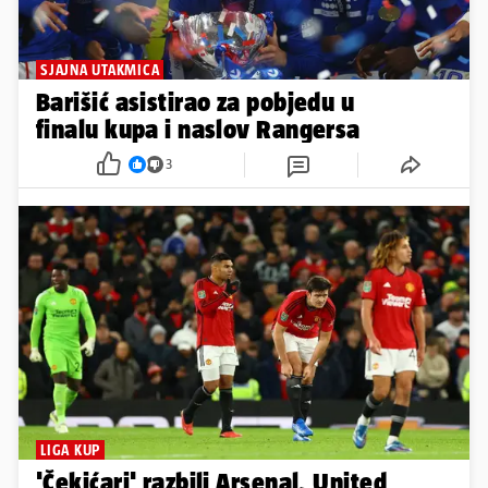
SJAJNA UTAKMICA
Barišić asistirao za pobjedu u
finalu kupa i naslov Rangersa
3
LIGA KUP
'Čekićari' razbili Arsenal, United