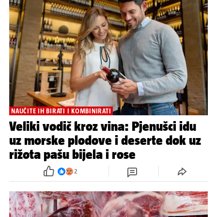
NAUČITE IH BIRATI I KOMBINIRATI
Veliki vodič kroz vina: Pjenušci idu
uz morske plodove i deserte dok uz
rižota pašu bijela i rose
2