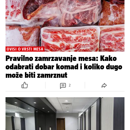
OVISI O VRSTI MESA
Pravilno zamrzavanje mesa: Kako
odabrati dobar komad i koliko dugo
može biti zamrznut
2