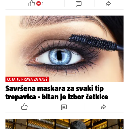
1
KOJA JE PRAVA ZA VAS?
Savršena maskara za svaki tip
trepavica - bitan je izbor četkice