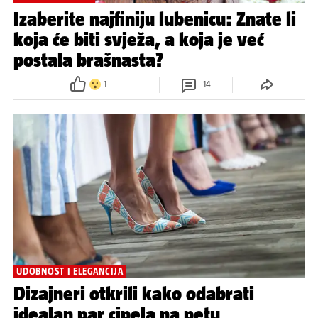
Izaberite najfiniju lubenicu: Znate li
koja će biti svježa, a koja je već
postala brašnasta?
1
14
UDOBNOST I ELEGANCIJA
Dizajneri otkrili kako odabrati
idealan par cipela na petu