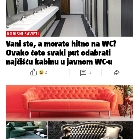
KORISNI SAVJETI
Vani ste, a morate hitno na WC?
Ovako ćete svaki put odabrati
najčišću kabinu u javnom WC-u
2
3