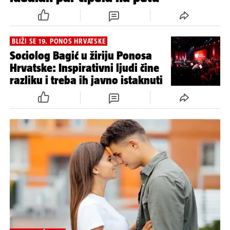
BLIŽI SE 19. PONOS HRVATSKE
Sociolog Bagić u žiriju Ponosa
Hrvatske: Inspirativni ljudi čine
razliku i treba ih javno istaknuti