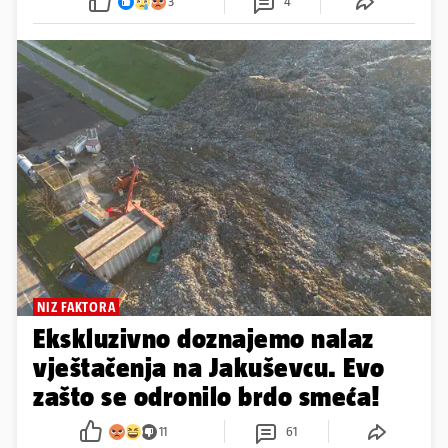
3
4
NIZ FAKTORA
Ekskluzivno doznajemo nalaz
vještačenja na Jakuševcu. Evo
zašto se odronilo brdo smeća!
11
61