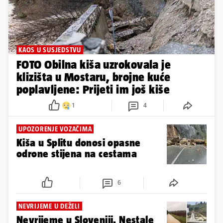
KAOS U SUSJEDSTVU
FOTO Obilna kiša uzrokovala je
klizišta u Mostaru, brojne kuće
poplavljene: Prijeti im još kiše
1
4
UPOZORENJE VOZAČIMA
Kiša u Splitu donosi opasne
odrone stijena na cestama
6
NEVRIJEME U DEŽELI
Nevrijeme u Sloveniji. Nestale