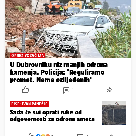
OPREZ VOZAČIMA
U Dubrovniku niz manjih odrona
kamenja. Policija: 'Reguliramo
promet. Nema ozlijeđenih'
1
PIŠE: IVAN PANDŽIĆ
Sada će svi oprati ruke od
odgovornosti za odrone smeća