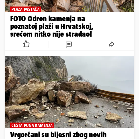
PLAŽA PASJAČA
FOTO Odron kamenja na
poznatoj plaži u Hrvatskoj,
srećom nitko nije stradao!
CESTA PUNA KAMENJA
Vrgorčani su bijesni zbog novih