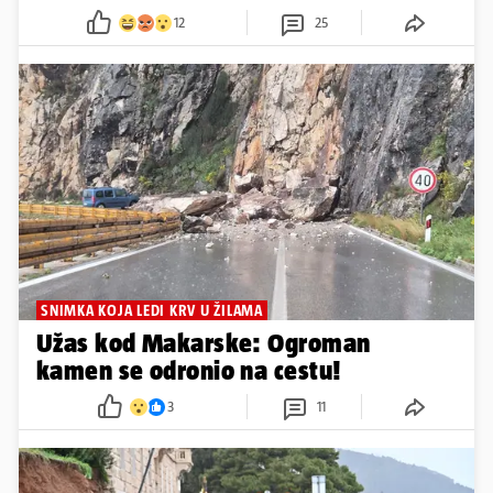
12
25
SNIMKA KOJA LEDI KRV U ŽILAMA
Užas kod Makarske: Ogroman
kamen se odronio na cestu!
3
11