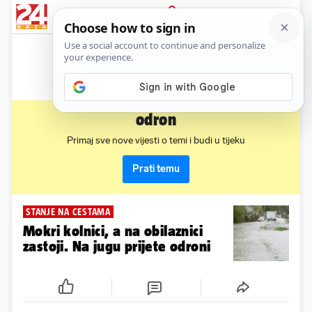
News
Show
Sport
Life&style
Video
Express
PRIJAVA
odron
Primaj sve nove vijesti o temi i budi u tijeku
Prati temu
STANJE NA CESTAMA
Mokri kolnici, a na obilaznici
zastoji. Na jugu prijete odroni