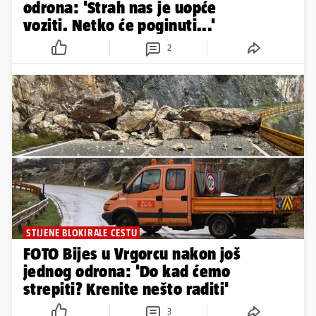
odrona: 'Strah nas je uopće
voziti. Netko će poginuti...'
2
STIJENE BLOKIRALE CESTU
FOTO Bijes u Vrgorcu nakon još
jednog odrona: 'Do kad ćemo
strepiti? Krenite nešto raditi'
3