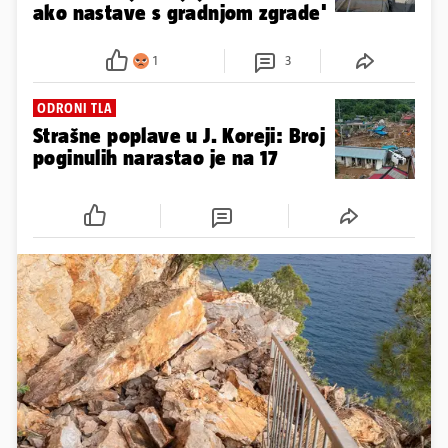
ako nastave s gradnjom zgrade'
1
3
ODRONI TLA
Strašne poplave u J. Koreji: Broj
poginulih narastao je na 17