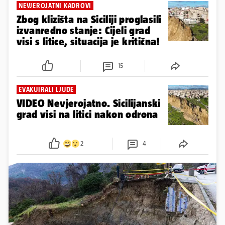
NEVJEROJATNI KADROVI
Zbog klizišta na Siciliji proglasili
izvanredno stanje: Cijeli grad
visi s litice, situacija je kritična!
15
EVAKUIRALI LJUDE
VIDEO Nevjerojatno. Sicilijanski
grad visi na litici nakon odrona
2
4