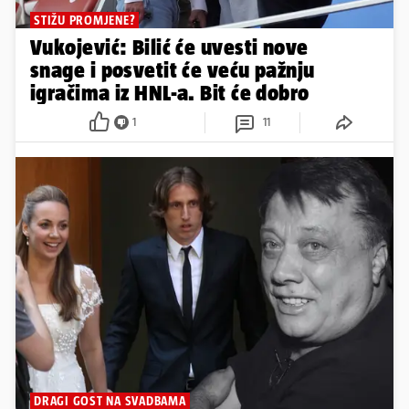
STIŽU PROMJENE?
Vukojević: Bilić će uvesti nove
snage i posvetit će veću pažnju
igračima iz HNL-a. Bit će dobro
1
11
DRAGI GOST NA SVADBAMA