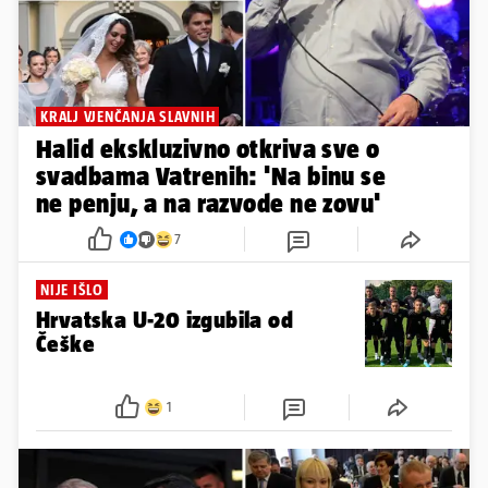
KRALJ VJENČANJA SLAVNIH
Halid ekskluzivno otkriva sve o
svadbama Vatrenih: 'Na binu se
ne penju, a na razvode ne zovu'
7
NIJE IŠLO
Hrvatska U-20 izgubila od
Češke
1