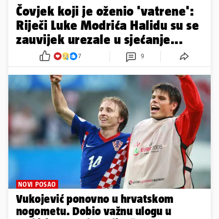
Čovjek koji je oženio 'vatrene':
Riječi Luke Modrića Halidu su se
zauvijek urezale u sjećanje...
7
9
NOVI POSAO
Vukojević ponovno u hrvatskom
nogometu. Dobio važnu ulogu u