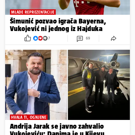
MLADE REPREZENTACIJE
Šimunić pozvao igrača Bayerna,
Vukojević ni jednog iz Hajduka
7
69
HVALA TI, OGNJENE
Andrija Jarak se javno zahvalio
Vukojeviću: Danima je u Kijevu