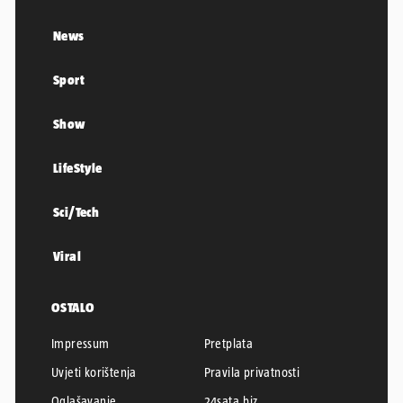
News
Sport
Show
LifeStyle
Sci/Tech
Viral
OSTALO
Impressum
Pretplata
Uvjeti korištenja
Pravila privatnosti
Oglašavanje
24sata.biz