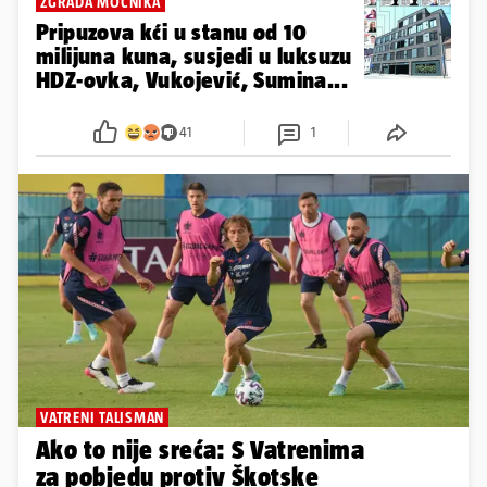
ZGRADA MOĆNIKA
Pripuzova kći u stanu od 10
milijuna kuna, susjedi u luksuzu
HDZ-ovka, Vukojević, Sumina...
41
1
VATRENI TALISMAN
Ako to nije sreća: S Vatrenima
za pobjedu protiv Škotske