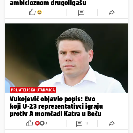
ambicioznom drugoligašu
1
PRIJATELJSKA UTAKMICA
Vukojević objavio popis: Evo
koji U-23 reprezentativci igraju
protiv A momčadi Katra u Beču
3
13