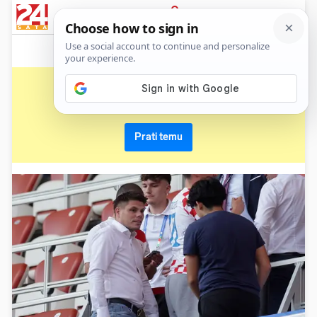
News
Show
Sport
Life&style
Video
Express
PRIJAVA
ognjen vukojević
Primaj sve nove vijesti o temi i budi u tijeku
Prati temu