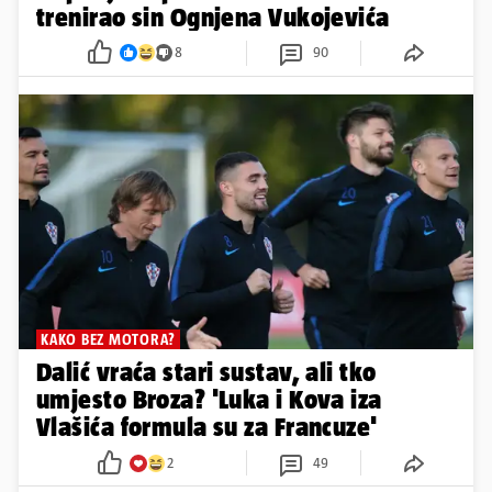
trenirao sin Ognjena Vukojevića
8
90
KAKO BEZ MOTORA?
Dalić vraća stari sustav, ali tko
umjesto Broza? 'Luka i Kova iza
Vlašića formula su za Francuze'
2
49