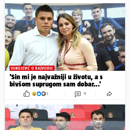
VUKOJEVIĆ O RAZVODU:
'Sin mi je najvažniji u životu, a s
bivšom suprugom sam dobar...'
5
11