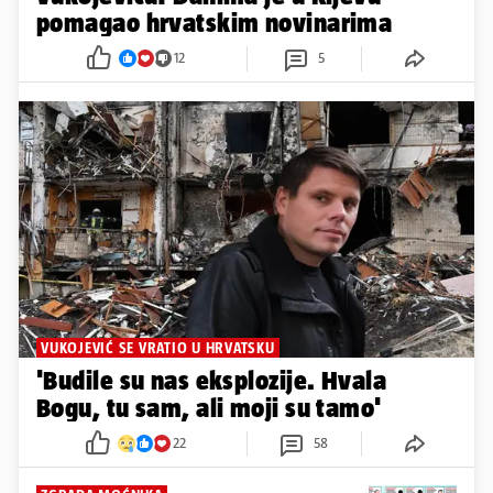
pomagao hrvatskim novinarima
12
5
VUKOJEVIĆ SE VRATIO U HRVATSKU
'Budile su nas eksplozije. Hvala
Bogu, tu sam, ali moji su tamo'
22
58