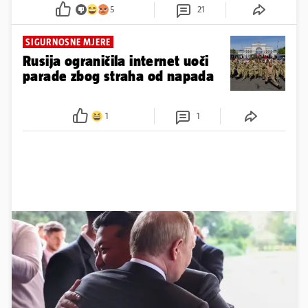
5
21
SIGURNOSNE MJERE
Rusija ograničila internet uoči
parade zbog straha od napada
1
1