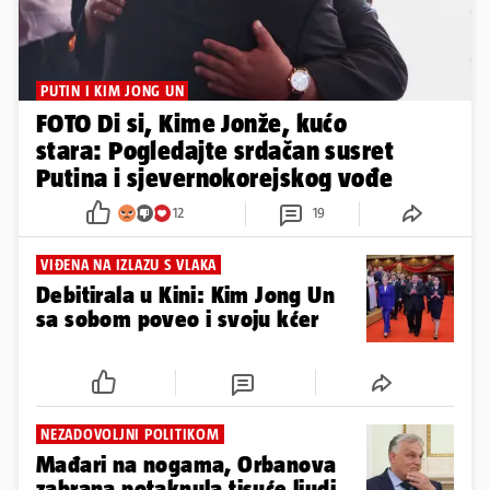
PUTIN I KIM JONG UN
FOTO Di si, Kime Jonže, kućo
stara: Pogledajte srdačan susret
Putina i sjevernokorejskog vođe
12
19
VIĐENA NA IZLAZU S VLAKA
Debitirala u Kini: Kim Jong Un
sa sobom poveo i svoju kćer
NEZADOVOLJNI POLITIKOM
Mađari na nogama, Orbanova
zabrana potaknula tisuće ljudi