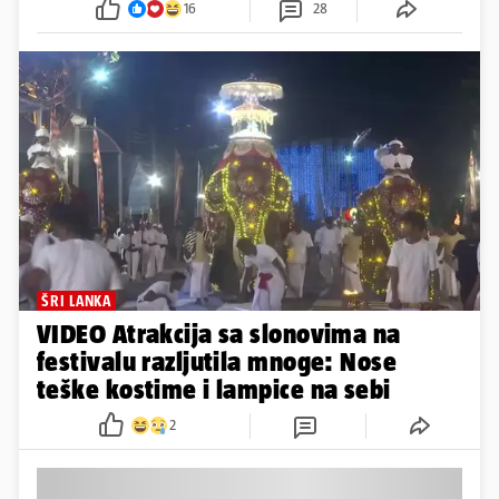
16
28
ŠRI LANKA
VIDEO Atrakcija sa slonovima na
festivalu razljutila mnoge: Nose
teške kostime i lampice na sebi
2