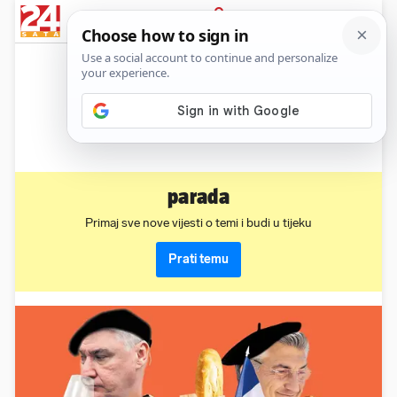
News
Show
Sport
Life&style
Video
Express
PRIJAVA
parada
Primaj sve nove vijesti o temi i budi u tijeku
Prati temu