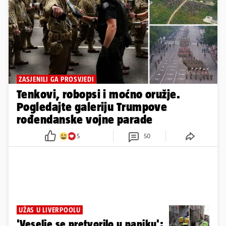
ZASJENILI GA PROSVJEDI
Tenkovi, robopsi i moćno oružje.
Pogledajte galeriju Trumpove
rođendanske vojne parade
5
50
UŽAS U LIVERPOOLU
'Veselje se pretvorilo u paniku':