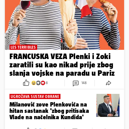
LES TERRIBLES
FRANCUSKA VEZA Plenki i Zoki
zaratili su kao nikad prije zbog
slanja vojske na paradu u Pariz
8
148
UGROŽAVA SUSTAV OBRANE
Milanović zove Plenkovića na
hitan sastanak 'zbog pritisaka
Vlade na načelnika Kundida'