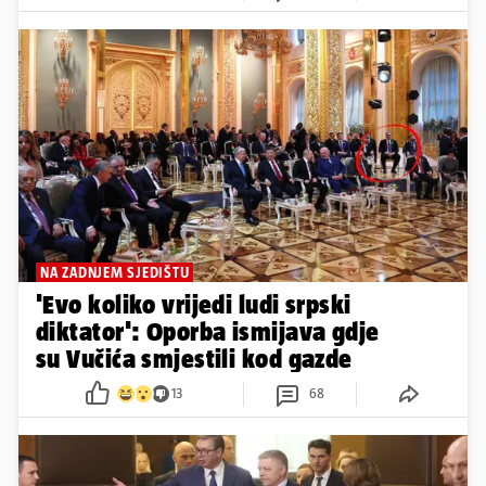
NA ZADNJEM SJEDIŠTU
'Evo koliko vrijedi ludi srpski
diktator': Oporba ismijava gdje
su Vučića smjestili kod gazde
13
68