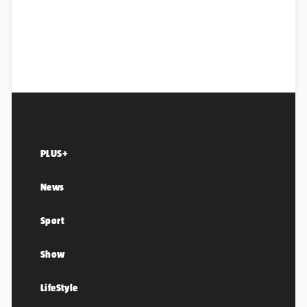
PLUS+
News
Sport
Show
LifeStyle