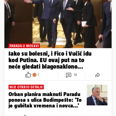
PARADA U MOSKVI
Iako su bolesni, i Fico i Vučić idu
kod Putina. EU ovaj put na to
neće gledati blagonaklono...
1
56
NIJE OTKRIO DETALJE
Orban planira maknuti Paradu
ponosa s ulica Budimpešte: 'To
je gubitak vremena i novca...'