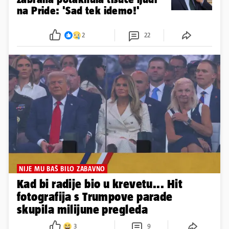
na Pride: 'Sad tek idemo!'
2
22
NIJE MU BAŠ BILO ZABAVNO
Kad bi radije bio u krevetu... Hit
fotografija s Trumpove parade
skupila milijune pregleda
3
9