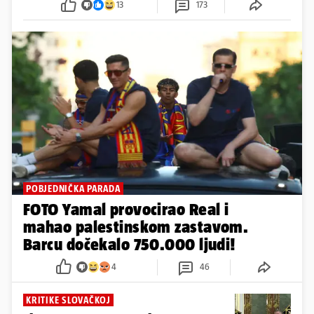
13
173
POBJEDNIČKA PARADA
FOTO Yamal provocirao Real i
mahao palestinskom zastavom.
Barcu dočekalo 750.000 ljudi!
4
46
KRITIKE SLOVAČKOJ