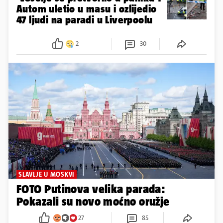
Autom uletio u masu i ozlijedio
47 ljudi na paradi u Liverpoolu
2
30
SLAVLJE U MOSKVI
FOTO Putinova velika parada:
Pokazali su novo moćno oružje
27
85