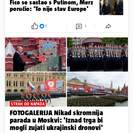
Fico se sastao s Putinom, Merz
poručio: 'To nije stav Europe'
1
1
STRAH OD NAPADA
FOTOGALERIJA Nikad skromnija
parada u Moskvi: 'Iznad trga bi
mogli zujati ukrajinski dronovi'