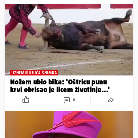
UZNEMIRUJUĆA SNIMKA
Nožem ubio bika: 'Oštricu punu
krvi obrisao je licem životinje...'
6