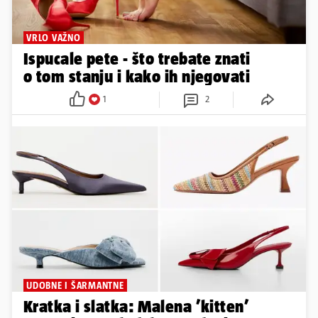
VRLO VAŽNO
Ispucale pete - što trebate znati
o tom stanju i kako ih njegovati
1
2
UDOBNE I ŠARMANTNE
Kratka i slatka: Malena ’kitten’