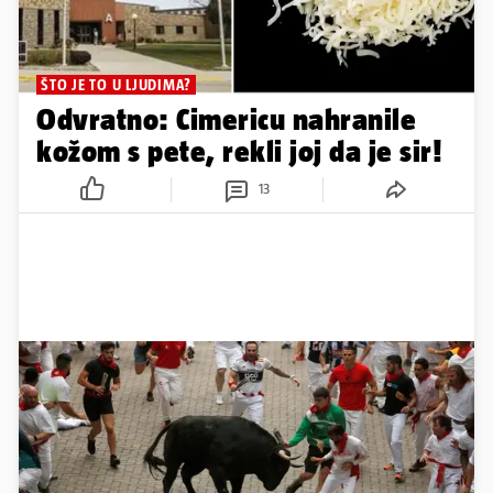
ŠTO JE TO U LJUDIMA?
Odvratno: Cimericu nahranile
kožom s pete, rekli joj da je sir!
13