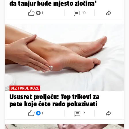
da tanjur bude mjesto zločina'
1
10
BEZ TVRDE KOŽE
Ususret proljeću: Top trikovi za
pete koje ćete rado pokazivati
1
2