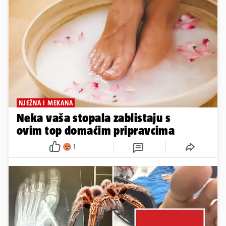
NJEŽNA I MEKANA
Neka vaša stopala zablistaju s
ovim top domaćim pripravcima
1