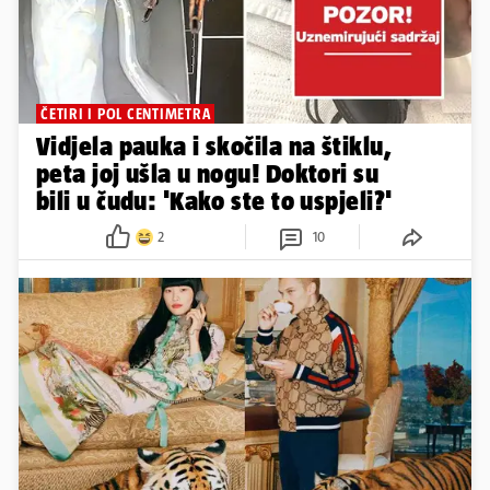
ČETIRI I POL CENTIMETRA
Vidjela pauka i skočila na štiklu,
peta joj ušla u nogu! Doktori su
bili u čudu: 'Kako ste to uspjeli?'
2
10