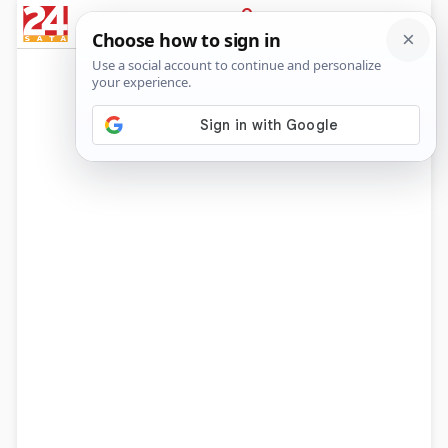
News
Show
Sport
Life&style
Video
Express
PRIJAVA