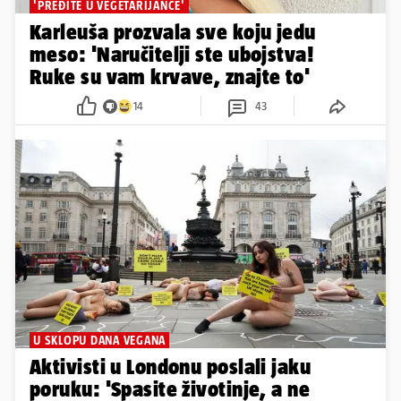
'PREĐITE U VEGETARIJANCE'
Karleuša prozvala sve koju jedu
meso: 'Naručitelji ste ubojstva!
Ruke su vam krvave, znajte to'
14
43
U SKLOPU DANA VEGANA
Aktivisti u Londonu poslali jaku
poruku: 'Spasite životinje, a ne