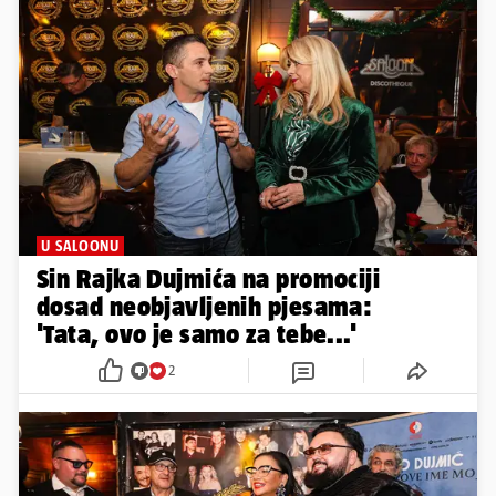
U SALOONU
Sin Rajka Dujmića na promociji
dosad neobjavljenih pjesama:
'Tata, ovo je samo za tebe...'
2