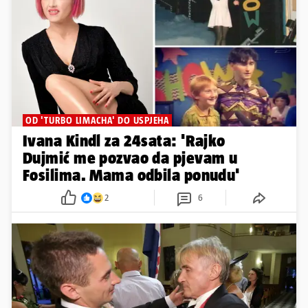
OD 'TURBO LIMACHA' DO USPJEHA
Ivana Kindl za 24sata: 'Rajko
Dujmić me pozvao da pjevam u
Fosilima. Mama odbila ponudu'
2
6