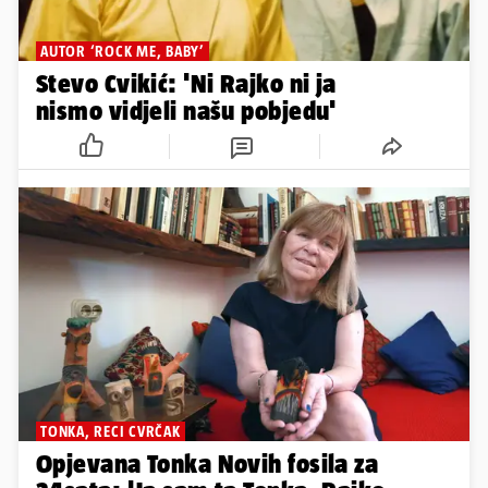
AUTOR ‘ROCK ME, BABY’
Stevo Cvikić: 'Ni Rajko ni ja
nismo vidjeli našu pobjedu'
TONKA, RECI CVRČAK
Opjevana Tonka Novih fosila za