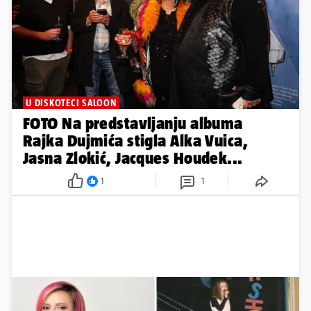
U DISKOTECI SALOON
FOTO Na predstavljanju albuma
Rajka Dujmića stigla Alka Vuica,
Jasna Zlokić, Jacques Houdek...
1
1