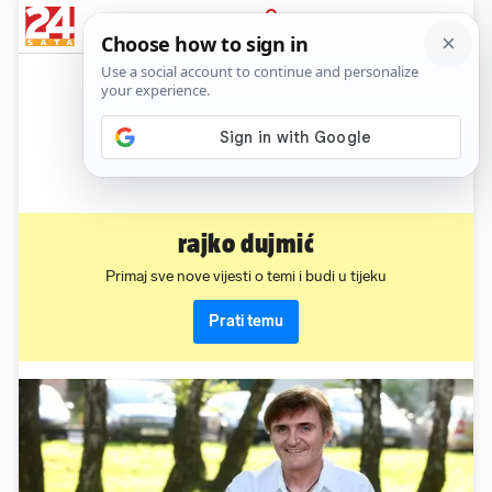
News
Show
Sport
Life&style
Video
Express
PRIJAVA
rajko dujmić
Primaj sve nove vijesti o temi i budi u tijeku
Prati temu