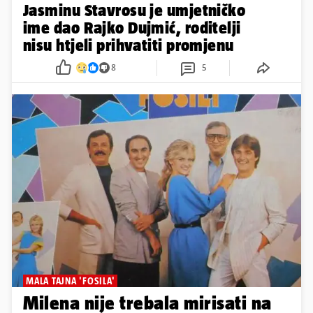
Jasminu Stavrosu je umjetničko
ime dao Rajko Dujmić, roditelji
nisu htjeli prihvatiti promjenu
8
5
MALA TAJNA 'FOSILA'
Milena nije trebala mirisati na