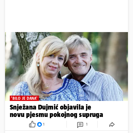
'BILO JE DANA'
Snježana Dujmić objavila je
novu pjesmu pokojnog supruga
1
1