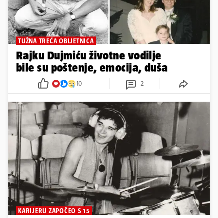
TUŽNA TREĆA OBLJETNICA
Rajku Dujmiću životne vodilje
bile su poštenje, emocija, duša
10
2
KARIJERU ZAPOČEO S 15