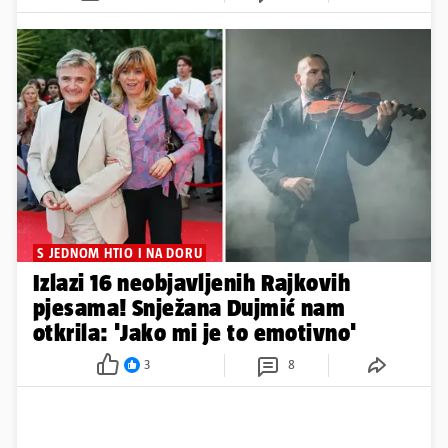
S JEDNOM HTIO I NA DORU
Izlazi 16 neobjavljenih Rajkovih
pjesama! Snježana Dujmić nam
otkrila: 'Jako mi je to emotivno'
3
8