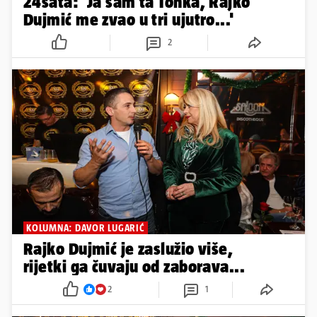
24sata: 'Ja sam ta Tonka, Rajko
Dujmić me zvao u tri ujutro...'
2
KOLUMNA: DAVOR LUGARIĆ
Rajko Dujmić je zaslužio više,
rijetki ga čuvaju od zaborava...
2
1