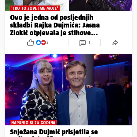
'TKO TO ZOVE IME MOJE'
Ovo je jedna od posljednjih
skladbi Rajka Dujmića: Jasna
Zlokić otpjevala je stihove...
2
1
NAPUNIO BI 70 GODINA
Snježana Dujmić prisjetila se