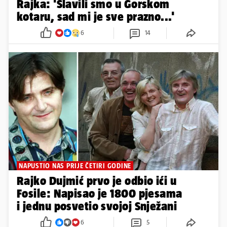
Rajka: 'Slavili smo u Gorskom
kotaru, sad mi je sve prazno...'
6
14
NAPUSTIO NAS PRIJE ČETIRI GODINE
Rajko Dujmić prvo je odbio ići u
Fosile: Napisao je 1800 pjesama
i jednu posvetio svojoj Snježani
6
5