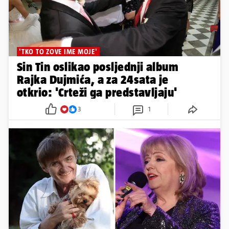
'TKO TO ZOVE IME MOJE'
Sin Tin oslikao posljednji album
Rajka Dujmića, a za 24sata je
otkrio: 'Crteži ga predstavljaju'
3
1