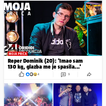
MOJA PRIČA
Reper Dominik (20): 'Imao sam
130 kg, glazba me je spasila...'
4
9