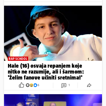
RAP SCHOOL
Hale (16) osvaja repanjem koje
nitko ne razumije, ali i šarmom:
'Želim fanove učiniti sretnima!'
6
1