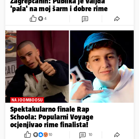
Zagrepčanin: Publika je valjda
'pala' na moj šarm i dobre rime
4
NA JOOMBOOSU
Spektakularno finale Rap
Schoola: Popularni Voyage
ocjenjivao rime finalista!
10
10