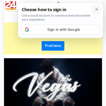
News
Show
Sport
Life&style
Video
Express
PRIJAVA
rap school
Primaj sve nove vijesti o temi i budi u tijeku
Prati temu