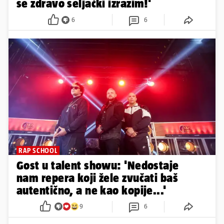
se zdravo seljački izrazim!'
6
6
RAP SCHOOL
Gost u talent showu: 'Nedostaje
nam repera koji žele zvučati baš
autentično, a ne kao kopije...'
9
6