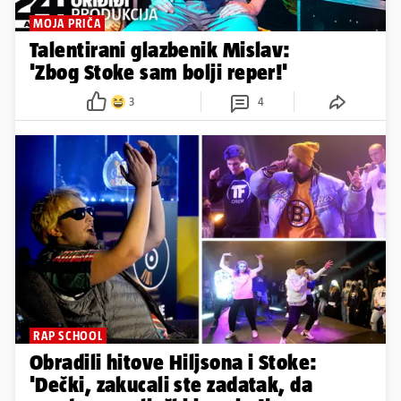
MOJA PRIČA
Talentirani glazbenik Mislav:
'Zbog Stoke sam bolji reper!'
3
4
RAP SCHOOL
Obradili hitove Hiljsona i Stoke:
'Dečki, zakucali ste zadatak, da