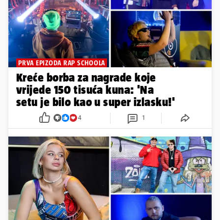
PRVA EPIZODA RAP SCHOOLA
Kreće borba za nagrade koje
vrijede 150 tisuća kuna: 'Na
setu je bilo kao u super izlasku!'
4
1