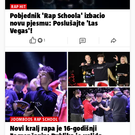
RAP HIT
Pobjednik 'Rap Schoola' izbacio
novu pjesmu: Poslušajte 'Las
Vegas'!
1
JOOMBOOS RAP SCHOOL
Novi kralj rapa je 16-godišnji