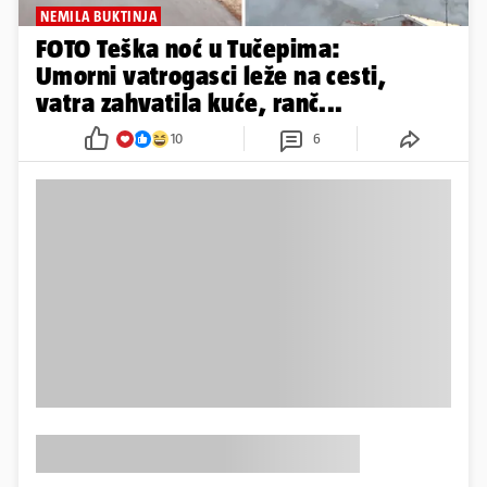
NEMILA BUKTINJA
FOTO Teška noć u Tučepima:
Umorni vatrogasci leže na cesti,
vatra zahvatila kuće, ranč...
10
6