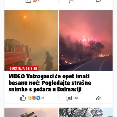
1
BUKTINJA SE ŠIRI
VIDEO Vatrogasci će opet imati
besanu noć: Pogledajte strašne
snimke s požara u Dalmaciji
26
48