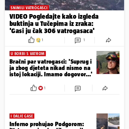
SNIMILI VATROGASCI
VIDEO Pogledajte kako izgleda
buktinja u Tučepima iz zraka:
'Gasi ju čak 306 vatrogasaca'
1
1
U BORBI S VATROM
Bračni par vatrogasci: 'Suprug i
ja zbog djeteta nikad nismo na
istoj lokaciji. Imamo dogovor...'
1
I DALJE GASE
Inferno prohujao Podgorom: