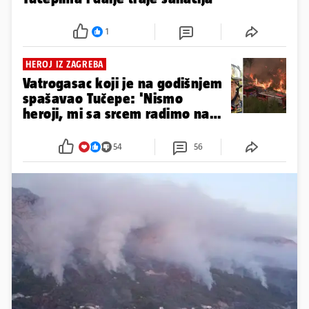
1
HEROJ IZ ZAGREBA
Vatrogasac koji je na godišnjem
spašavao Tučepe: 'Nismo
heroji, mi sa srcem radimo naš
posao'
54
56