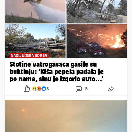
NADLJUDSKA BORBA
Stotine vatrogasaca gasile su
buktinju: 'Kiša pepela padala je
po nama, sinu je izgorio auto...'
8
13