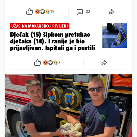
19
82
UŽAS NA MAKARSKOJ RIVIJERI
Dječak (15) šipkom pretukao
dječaka (14). I ranije je bio
prijavljivan. Ispitali ga i pustili
8