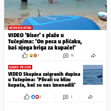
NEVJEROJATNO
VIDEO 'Biser' s plaže u
Tučepima: 'On peca u plićaku,
baš njega briga za kupače!'
7
16
KAKAV PRIZOR
VIDEO Skupina zaigranih dupina
u Tučepima: 'Plivali su blizu
kupača, baš su nas iznenadili'
2
2