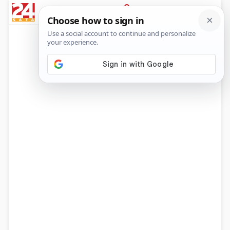
News
Show
Sport
Life&style
Video
Express
PRIJAVA