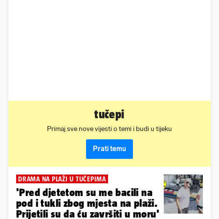
tučepi
Primaj sve nove vijesti o temi i budi u tijeku
Prati temu
DRAMA NA PLAŽI U TUČEPIMA
'Pred djetetom su me bacili na
pod i tukli zbog mjesta na plaži.
Prijetili su da ću završiti u moru'