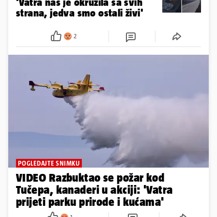
'Vatra nas je okružila sa svih
strana, jedva smo ostali živi'
2
POGLEDAJTE SNIMKU
VIDEO Razbuktao se požar kod
Tučepa, kanaderi u akciji: 'Vatra
prijeti parku prirode i kućama'