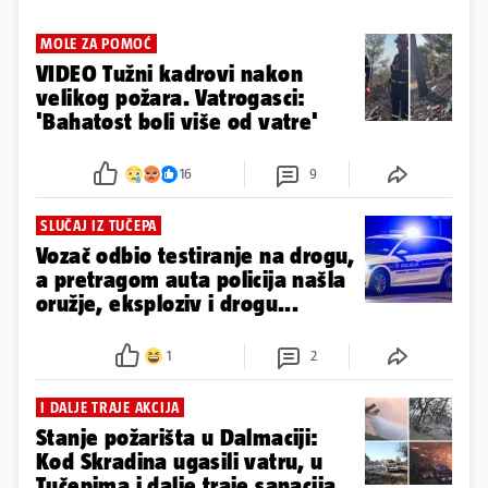
MOLE ZA POMOĆ
VIDEO Tužni kadrovi nakon
velikog požara. Vatrogasci:
'Bahatost boli više od vatre'
16
9
SLUČAJ IZ TUČEPA
Vozač odbio testiranje na drogu,
a pretragom auta policija našla
oružje, eksploziv i drogu...
1
2
I DALJE TRAJE AKCIJA
Stanje požarišta u Dalmaciji:
Kod Skradina ugasili vatru, u
Tučepima i dalje traje sanacija