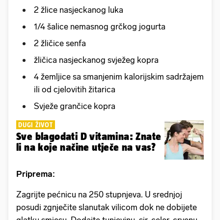
2 žlice nasjeckanog luka
1/4 šalice nemasnog grčkog jogurta
2 žličice senfa
žličica nasjeckanog svježeg kopra
4 žemljice sa smanjenim kalorijskim sadržajem
ili od cjelovitih žitarica
Svježe grančice kopra
DUGI ŽIVOT
Sve blagodati D vitamina: Znate
li na koje načine utječe na vas?
Priprema:
Zagrijte pećnicu na 250 stupnjeva. U srednjoj
posudi zgnječite slanutak vilicom dok ne dobijete