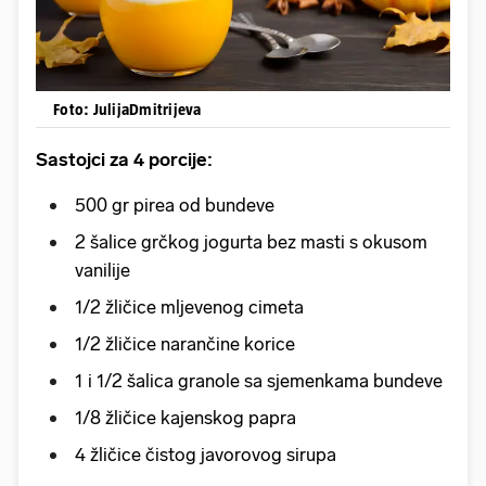
Foto: JulijaDmitrijeva
Sastojci za 4 porcije:
500 gr pirea od bundeve
2 šalice grčkog jogurta bez masti s okusom
vanilije
1/2 žličice mljevenog cimeta
1/2 žličice narančine korice
1 i 1/2 šalica granole sa sjemenkama bundeve
1/8 žličice kajenskog papra
4 žličice čistog javorovog sirupa