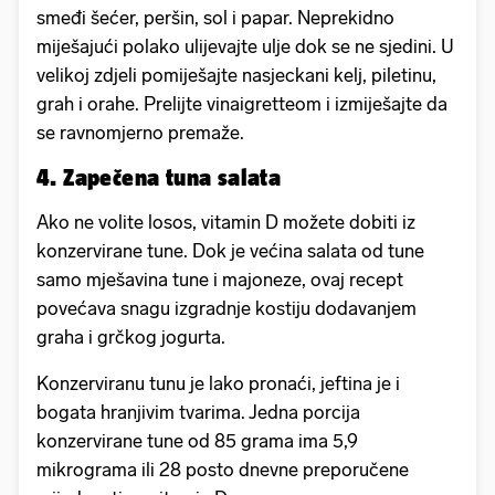
smeđi šećer, peršin, sol i papar. Neprekidno
miješajući polako ulijevajte ulje dok se ne sjedini. U
velikoj zdjeli pomiješajte nasjeckani kelj, piletinu,
grah i orahe. Prelijte vinaigretteom i izmiješajte da
se ravnomjerno premaže.
4. Zapečena tuna salata
Ako ne volite losos, vitamin D možete dobiti iz
konzervirane tune. Dok je većina salata od tune
samo mješavina tune i majoneze, ovaj recept
povećava snagu izgradnje kostiju dodavanjem
graha i grčkog jogurta.
Konzerviranu tunu je lako pronaći, jeftina je i
bogata hranjivim tvarima. Jedna porcija
konzervirane tune od 85 grama ima 5,9
mikrograma ili 28 posto dnevne preporučene