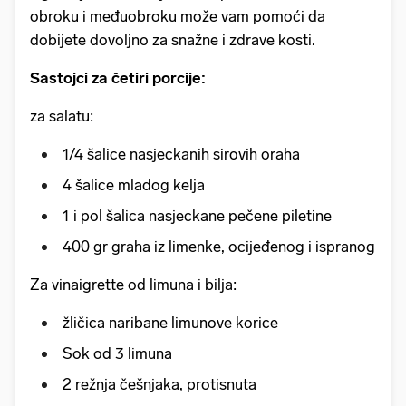
obroku i međuobroku može vam pomoći da
dobijete dovoljno za snažne i zdrave kosti.
Sastojci za četiri porcije:
za salatu:
1/4 šalice nasjeckanih sirovih oraha
4 šalice mladog kelja
1 i pol šalica nasjeckane pečene piletine
400 gr graha iz limenke, ocijeđenog i ispranog
Za vinaigrette od limuna i bilja:
žličica naribane limunove korice
Sok od 3 limuna
2 režnja češnjaka, protisnuta