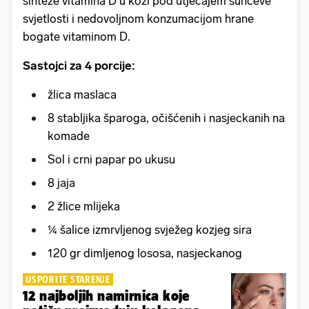
sinteze vitamina D u koži pod utjecajem sunčeve
svjetlosti i nedovoljnom konzumacijom hrane
bogate vitaminom D.
Sastojci za 4 porcije:
žlica maslaca
8 stabljika šparoga, očišćenih i nasjeckanih na
komade
Sol i crni papar po ukusu
8 jaja
2 žlice mlijeka
1⁄4 šalice izmrvljenog svježeg kozjeg sira
120 gr dimljenog lososa, nasjeckanog
USPORITE STARENJE
12 najboljih namirnica koje