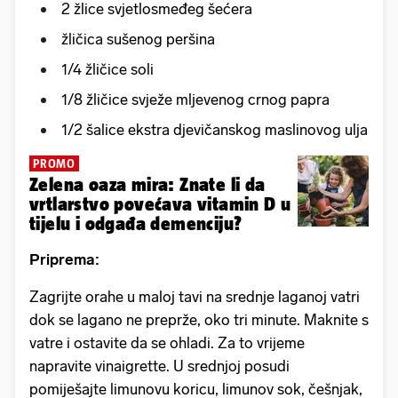
2 žlice svjetlosmeđeg šećera
žličica sušenog peršina
1/4 žličice soli
1/8 žličice svježe mljevenog crnog papra
1/2 šalice ekstra djevičanskog maslinovog ulja
PROMO
Zelena oaza mira: Znate li da
vrtlarstvo povećava vitamin D u
tijelu i odgađa demenciju?
Priprema:
Zagrijte orahe u maloj tavi na srednje laganoj vatri
dok se lagano ne preprže, oko tri minute. Maknite s
vatre i ostavite da se ohladi. Za to vrijeme
napravite vinaigrette. U srednjoj posudi
pomiješajte limunovu koricu, limunov sok, češnjak,