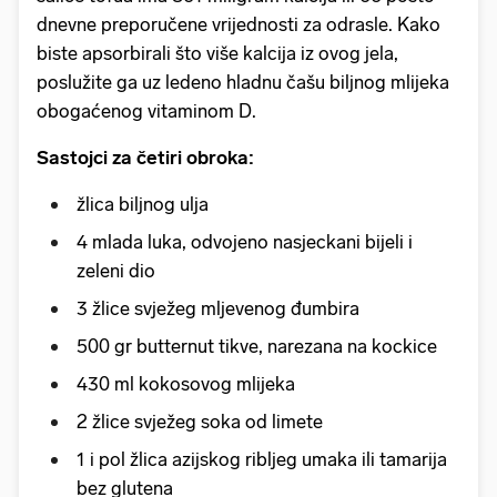
dnevne preporučene vrijednosti za odrasle. Kako
biste apsorbirali što više kalcija iz ovog jela,
poslužite ga uz ledeno hladnu čašu biljnog mlijeka
obogaćenog vitaminom D.
Sastojci za četiri obroka:
žlica biljnog ulja
4 mlada luka, odvojeno nasjeckani bijeli i
zeleni dio
3 žlice svježeg mljevenog đumbira
500 gr butternut tikve, narezana na kockice
430 ml kokosovog mlijeka
2 žlice svježeg soka od limete
1 i pol žlica azijskog ribljeg umaka ili tamarija
bez glutena