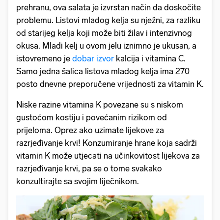
prehranu, ova salata je izvrstan način da doskočite
problemu. Listovi mladog kelja su nježni, za razliku
od starijeg kelja koji može biti žilav i intenzivnog
okusa. Mladi kelj u ovom jelu iznimno je ukusan, a
istovremeno je
dobar izvor
kalcija i vitamina C.
Samo jedna šalica listova mladog kelja ima 270
posto dnevne preporučene vrijednosti za vitamin K.
Niske razine vitamina K povezane su s niskom
gustoćom kostiju i povećanim rizikom od
prijeloma. Oprez ako uzimate lijekove za
razrjeđivanje krvi! Konzumiranje hrane koja sadrži
vitamin K može utjecati na učinkovitost lijekova za
razrjeđivanje krvi, pa se o tome svakako
konzultirajte sa svojim liječnikom.