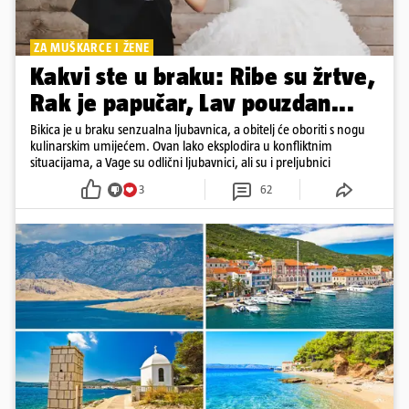
ZA MUŠKARCE I ŽENE
Kakvi ste u braku: Ribe su žrtve,
Rak je papučar, Lav pouzdan...
Bikica je u braku senzualna ljubavnica, a obitelj će oboriti s nogu
kulinarskim umijećem. Ovan lako eksplodira u konfliktnim
situacijama, a Vage su odlični ljubavnici, ali su i preljubnici
3
62