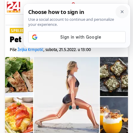
PRIJAVA
Lifestyle
Komentari
2
SPRIJEČITE STARENJE
Pet recepata za jačanje kostiju
Piše
Željka Krmpotić
,
subota, 21.5.2022. u 13:00