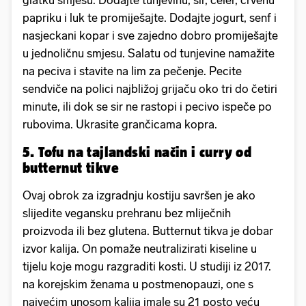
glatku smjesu. Dodajte tunjevinu, sir, celer, crvenu
papriku i luk te promiješajte. Dodajte jogurt, senf i
nasjeckani kopar i sve zajedno dobro promiješajte
u jednoličnu smjesu. Salatu od tunjevine namažite
na peciva i stavite na lim za pečenje. Pecite
sendviče na polici najbližoj grijaču oko tri do četiri
minute, ili dok se sir ne rastopi i pecivo ispeče po
rubovima. Ukrasite grančicama kopra.
5. Tofu na tajlandski način i curry od
butternut tikve
Ovaj obrok za izgradnju kostiju savršen je ako
slijedite vegansku prehranu bez mliječnih
proizvoda ili bez glutena. Butternut tikva je dobar
izvor kalija. On pomaže neutralizirati kiseline u
tijelu koje mogu razgraditi kosti. U studiji iz 2017.
na korejskim ženama u postmenopauzi, one s
najvećim unosom kalija imale su 21 posto veću