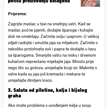
potiču proizvodnju kolagena
Priprema:
Zagrijte maslac u tavi na srednjoj vatri. Kad se
maslac počne pjeniti, dodajte šparoge i kuhajte
dok ne omekšaju. Začinite solju i paprom. U velikoj
zdjeli razbijte i umutite jaja sa mlijekom. Začinite s
nekoliko prstohvata soli i papra te dodajte u tavu
sa šparogama. Smanjite vatru na nisku i drvenom
kuhačom neprestano miješajte jaja. Minutu prije
nego što su gotova, umiješajte kozji sir. Maknite s
vatre kada su jaja još kremasta i mekana te
umiješajte dimljeni losos.
3. Salata od piletine, kelja i bijelog
graha
Ako imate problema s uvođenjem kelja u svoju