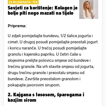
ZA MLADENAČKI TEN
Savjeti za korištenje: Kolagen je
bolje piti nego mazati na tijelo
Priprema:
U zdjeli pomiješajte bundevu, 1/2 šalice jogurta i
cimet. U drugoj posudi pomiješajte preostali jogurt
i koricu naranče. U trećoj posudi pomiješajte
granolu i kajensku papriku. U četiri čaše u
slojevima prelijte polovicu smjese od bundeve i
trećinu granole. Na vrh stavite smjesu od jogurta,
drugu trećinu granole i preostalu smjesu od
bundeve. Završite preostalom granolom i
pokapajte javorovim sirupom.
2. Kajgana s lososom, šparogama i
kozjim sirom