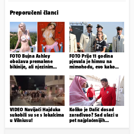
Preporučeni članci
FOTO Bujna Ashley
FOTO Prije 11 godina
obožava premalene
pjevala je himnu na
bikinije, ali njezinim
mimohodu, evo kako
fanovima to uopće ne
danas izgleda Mia
smeta
Negovetić
VIDEO Navijači Hajduka
Koliko je Dalić dosad
sukobili su se s lokalcima
zarađivao? Sad ulazi u
u Vilniusu!
pet najplaćenijih
izbornika u svijetu
nogometa!