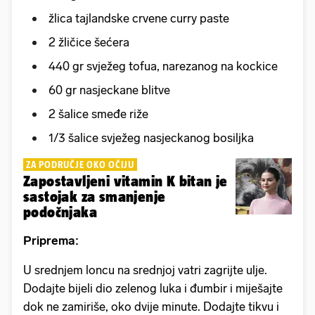
žlica tajlandske crvene curry paste
2 žličice šećera
440 gr svježeg tofua, narezanog na kockice
60 gr nasjeckane blitve
2 šalice smeđe riže
1/3 šalice svježeg nasjeckanog bosiljka
ZA PODRUČJE OKO OČIJU
Zapostavljeni vitamin K bitan je
sastojak za smanjenje
podočnjaka
Priprema:
U srednjem loncu na srednjoj vatri zagrijte ulje.
Dodajte bijeli dio zelenog luka i đumbir i miješajte
dok ne zamiriše, oko dvije minute. Dodajte tikvu i