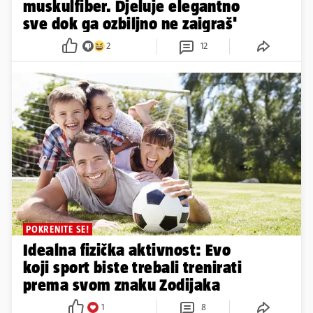
muskulfiber. Djeluje elegantno
sve dok ga ozbiljno ne zaigraš'
2
12
POKRENITE SE!
Idealna fizička aktivnost: Evo
koji sport biste trebali trenirati
prema svom znaku Zodijaka
1
8