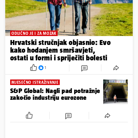
ODLIČNO JE I ZA MOZAK
Hrvatski stručnjak objasnio: Evo
kako hodanjem smršavjeti,
ostati u formi i spriječiti bolesti
1
MJESEČNO ISTRAŽIVANJE
S&P Global: Nagli pad potražnje
zakočio industriju eurozone