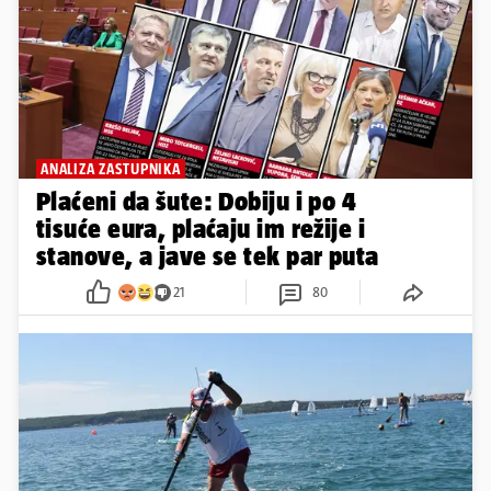
ANALIZA ZASTUPNIKA
Plaćeni da šute: Dobiju i po 4
tisuće eura, plaćaju im režije i
stanove, a jave se tek par puta
21
80