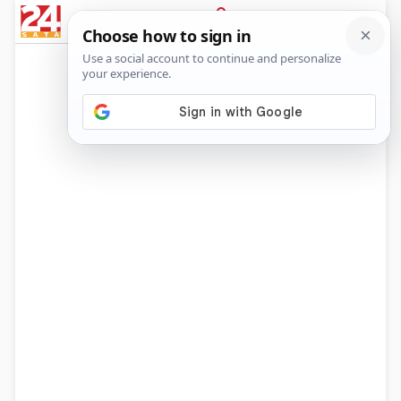
News
Show
Sport
Life&style
Video
Express
PRIJAVA