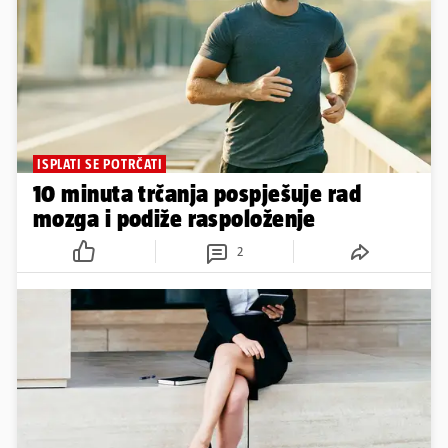
ISPLATI SE POTRČATI
10 minuta trčanja pospješuje rad
mozga i podiže raspoloženje
2