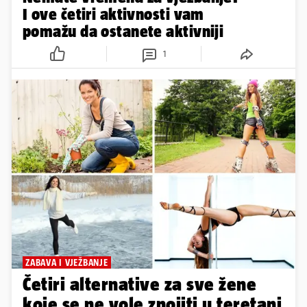
I ove četiri aktivnosti vam
pomažu da ostanete aktivniji
1
ZABAVA I VJEŽBANJE
Četiri alternative za sve žene
koje se ne vole znojiti u teretani