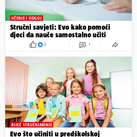
UČENJE I ODGOJ
Stručni savjeti: Evo kako pomoći
djeci da nauče samostalno učiti
3
1
RIJEČ STRUČNJAKINJE
Evo što učiniti u predškolskoj