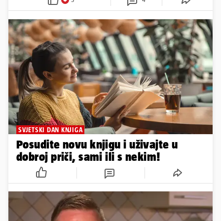
SVJETSKI DAN KNJIGA
Posudite novu knjigu i uživajte u
dobroj priči, sami ili s nekim!