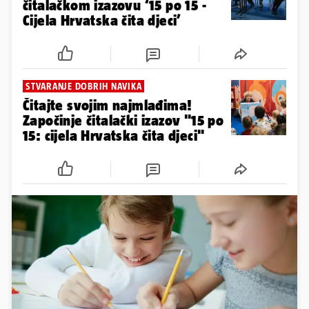
čitalačkom izazovu ‘15 po 15 -
Cijela Hrvatska čita djeci’
STVARANJE DOBRIH NAVIKA
Čitajte svojim najmlađima!
Započinje čitalački izazov "15 po
15: cijela Hrvatska čita djeci"