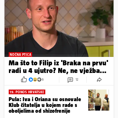
NOĆNA PTICA
Ma što to Filip iz 'Braka na prvu'
radi u 4 ujutro? Ne, ne vježba...
6
12
19. PONOS HRVATSKE
Pula: Iva i Oriana su osnovale
Klub čitatelja u kojem rade s
oboljelima od shizofrenije