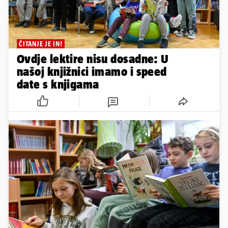
ČITANJE JE IN!
Ovdje lektire nisu dosadne: U
našoj knjižnici imamo i speed
date s knjigama