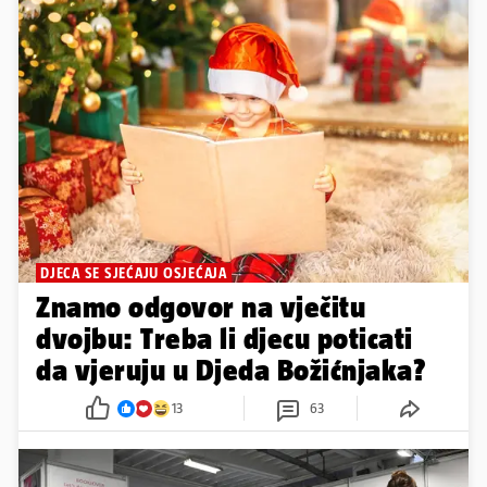
DJECA SE SJEĆAJU OSJEĆAJA
Znamo odgovor na vječitu
dvojbu: Treba li djecu poticati
da vjeruju u Djeda Božićnjaka?
13
63