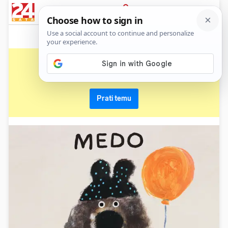
News
Show
Sport
Life&style
Video
Express
PRIJAVA
čitanje
Primaj sve nove vijesti o temi i budi u tijeku
Prati temu