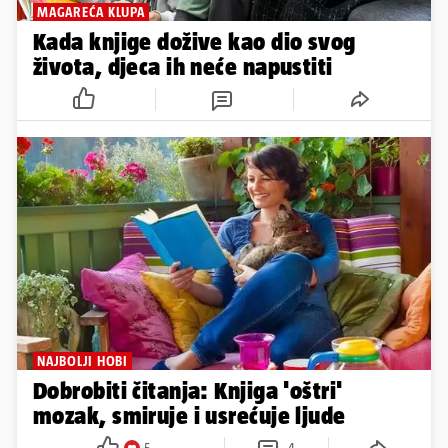
MAGAREĆA KLUPA
Kada knjige dožive kao dio svog
života, djeca ih neće napustiti
NAJBOLJI HOBI
Dobrobiti čitanja: Knjiga 'oštri'
mozak, smiruje i usrećuje ljude
5
4