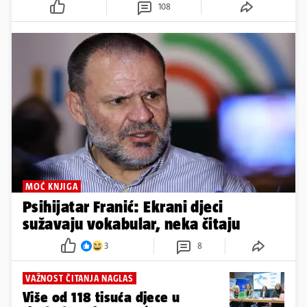
108
MOĆ KNJIGA
Psihijatar Franić: Ekrani djeci
sužavaju vokabular, neka čitaju
3
8
VAŽNOST ČITANJA NAGLAS
Više od 118 tisuća djece u