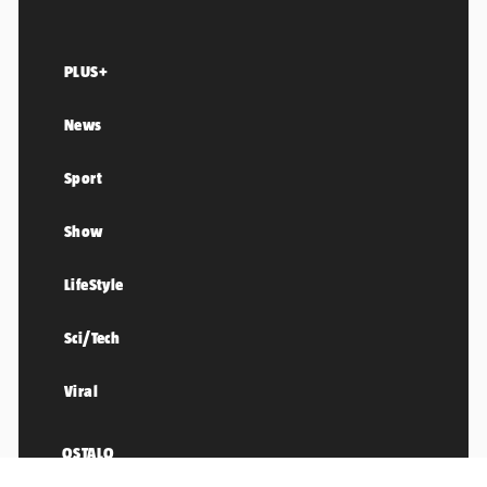
PLUS+
News
Sport
Show
LifeStyle
Sci/Tech
Viral
OSTALO