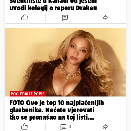
Sveučilište u Kanadi od jeseni
uvodi kolegij o reperu Drakeu
POGLEDAJTE POPIS
FOTO Ovo je top 10 najplaćenijih
glazbenika. Nećete vjerovati
tko se pronašao na toj listi...
3