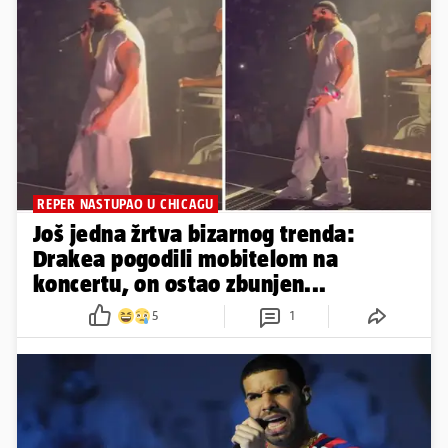
REPER NASTUPAO U CHICAGU
Još jedna žrtva bizarnog trenda:
Drakea pogodili mobitelom na
koncertu, on ostao zbunjen...
5
1