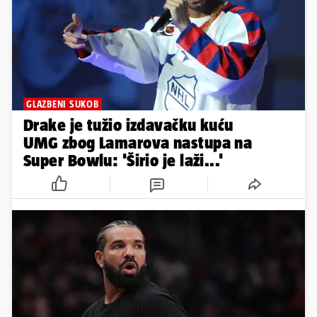
GLAZBENI SUKOB
Drake je tužio izdavačku kuću
UMG zbog Lamarova nastupa na
Super Bowlu: 'Širio je laži...'