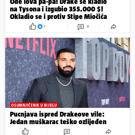
Ode lova pa-pa! Drake se kladio
na Tysona i izgubio 355.000 $!
Okladio se i protiv Stipe Miočića
1
4
OSUMNJIČENIK U BIJEGU
Pucnjava ispred Drakeove vile:
Jedan muškarac teško ozlijeđen