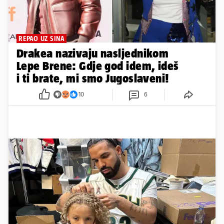
REPAO UZ SINA
Drakea nazivaju nasljednikom
Lepe Brene: Gdje god idem, ideš
i ti brate, mi smo Jugoslaveni!
10
6