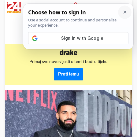
News
Show
Sport
Life&style
Video
Express
PRIJAVA
drake
Primaj sve nove vijesti o temi i budi u tijeku
Prati temu