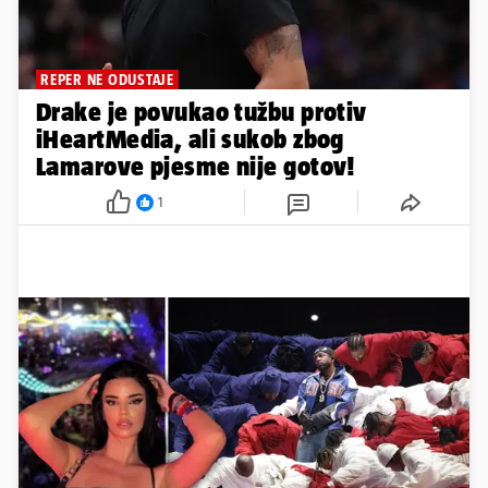
REPER NE ODUSTAJE
Drake je povukao tužbu protiv
iHeartMedia, ali sukob zbog
Lamarove pjesme nije gotov!
1