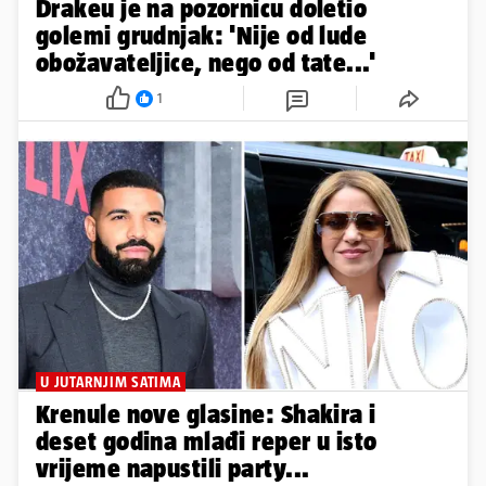
Drakeu je na pozornicu doletio
golemi grudnjak: 'Nije od lude
obožavateljice, nego od tate...'
1
U JUTARNJIM SATIMA
Krenule nove glasine: Shakira i
deset godina mlađi reper u isto
vrijeme napustili party...