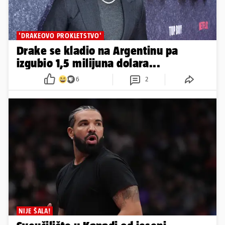
'DRAKEOVO PROKLETSTVO'
Drake se kladio na Argentinu pa
izgubio 1,5 milijuna dolara...
6
2
NIJE ŠALA!