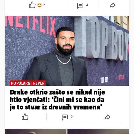
2
4
POPULARNI REPER
Drake otkrio zašto se nikad nije
htio vjenčati: 'Čini mi se kao da
je to stvar iz drevnih vremena'
2