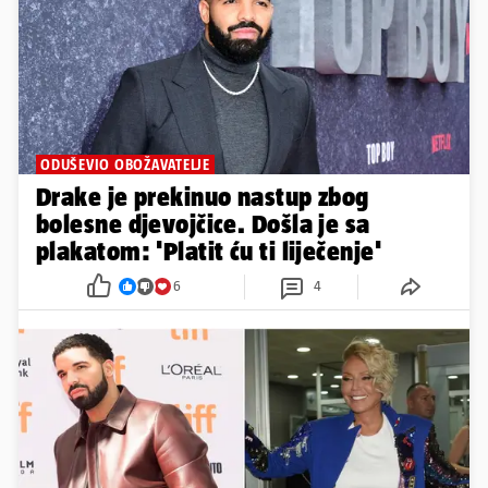
ODUŠEVIO OBOŽAVATELJE
Drake je prekinuo nastup zbog
bolesne djevojčice. Došla je sa
plakatom: 'Platit ću ti liječenje'
6
4