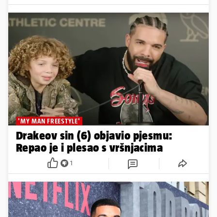
'MY MAN FREESTYLE'
Drakeov sin (6) objavio pjesmu:
Repao je i plesao s vršnjacima
1