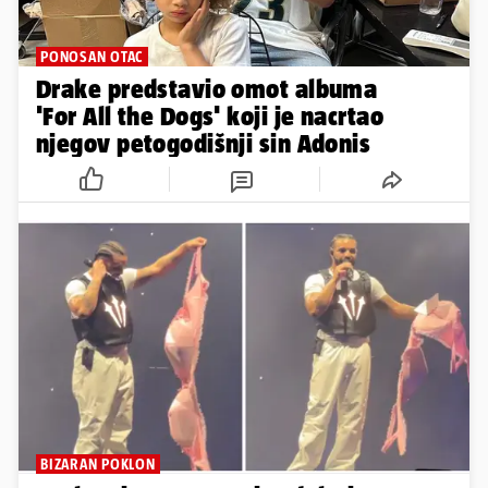
PONOSAN OTAC
Drake predstavio omot albuma
'For All the Dogs' koji je nacrtao
njegov petogodišnji sin Adonis
BIZARAN POKLON