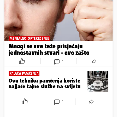
MENTALNO OPTEREĆENJE
Mnogi se sve teže prisjećaju
jednostavnih stvari - evo zašto
1
PALAČA PAMĆENJA
Ovu tehniku pamćenja koriste
najjače tajne službe na svijetu
1