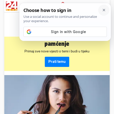
News
Show
Sport
Life&style
Video
Express
PRIJAVA
pamćenje
Primaj sve nove vijesti o temi i budi u tijeku
Prati temu