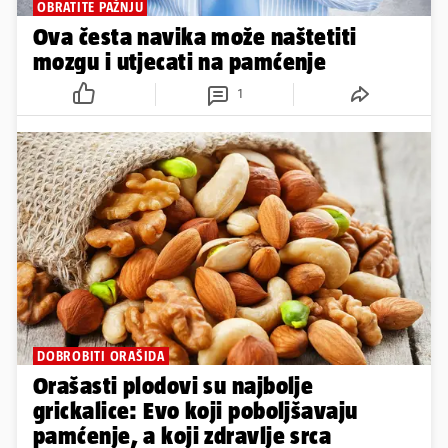
OBRATITE PAŽNJU
Ova česta navika može naštetiti
mozgu i utjecati na pamćenje
1
DOBROBITI ORAŠIDA
Orašasti plodovi su najbolje
grickalice: Evo koji poboljšavaju
pamćenje, a koji zdravlje srca