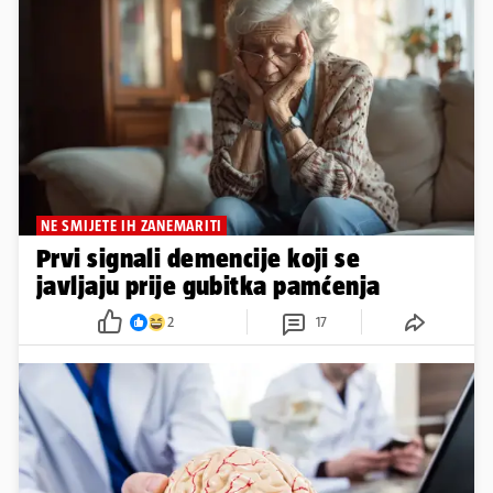
NE SMIJETE IH ZANEMARITI
Prvi signali demencije koji se
javljaju prije gubitka pamćenja
2
17