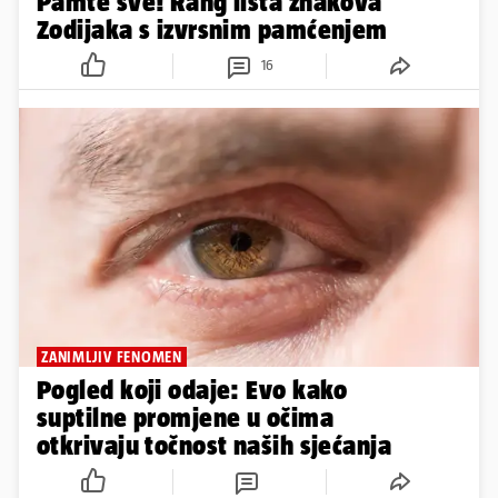
Pamte sve! Rang lista znakova
Zodijaka s izvrsnim pamćenjem
16
ZANIMLJIV FENOMEN
Pogled koji odaje: Evo kako
suptilne promjene u očima
otkrivaju točnost naših sjećanja