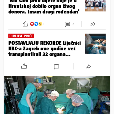
'Bio sam prvo dijete koje je u
Hrvatskoj dobilo organ živog
donora. Imam drugi rođendan'
5
2
DIRLJIVE PRIČE
POSTAVLJAJU REKORDE Liječnici
KBC-a Zagreb ove godine već
transplantirali 32 organa...