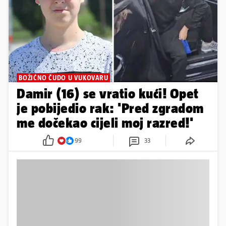
BOŽIĆNO ČUDO U VUKOVARU
Damir (16) se vratio kući! Opet
je pobijedio rak: 'Pred zgradom
me dočekao cijeli moj razred!'
99
33