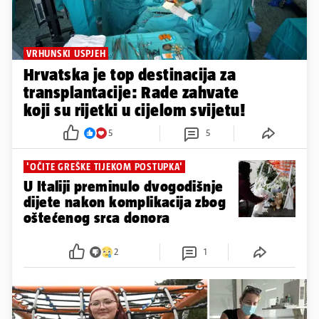
VRHUNSKI USPJEH
Hrvatska je top destinacija za
transplantacije: Rade zahvate
koji su rijetki u cijelom svijetu!
5
5
'OČITE GREŠKE TIJEKOM POSTUPKA'
U Italiji preminulo dvogodišnje
dijete nakon komplikacija zbog
oštećenog srca donora
2
1