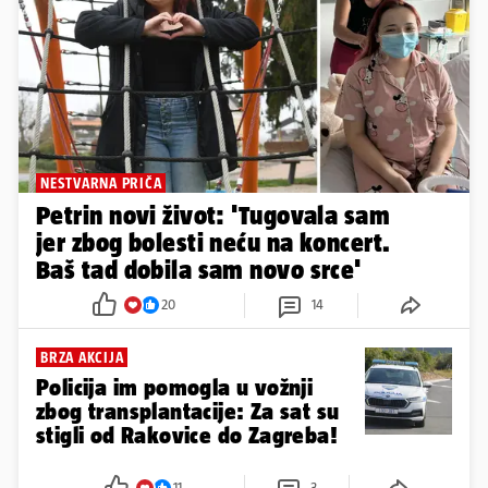
NESTVARNA PRIČA
Petrin novi život: 'Tugovala sam
jer zbog bolesti neću na koncert.
Baš tad dobila sam novo srce'
20
14
BRZA AKCIJA
Policija im pomogla u vožnji
zbog transplantacije: Za sat su
stigli od Rakovice do Zagreba!
11
3