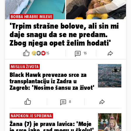
BORBA HRABRE MILEVE
'Trpim strašne bolove, ali sin mi
daje snagu da se ne predam.
Zbog njega opet želim hodati'
15
16
MISLIJA ŽIVOTA
Black Hawk prevezao srce za
transplantaciju iz Zadra u
Zagreb: 'Nosimo šansu za život'
8
NAPOKON JE SPREMNA
Žana (7) je prava lavica: 'Moje
je srce jako, sad mogu u školu!'