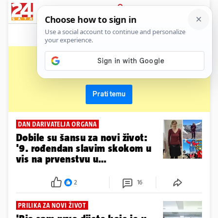
News
Show
Sport
Life&style
Video
Express
PRIJAVA
transplantacija
Primaj sve nove vijesti o temi i budi u tijeku
Prati temu
DAN DARIVATELJA ORGANA
Dobile su šansu za novi život:
'9. rođendan slavim skokom u
vis na prvenstvu u
Nizozemskoj'
2
16
PRILIKA ZA NOVI ŽIVOT