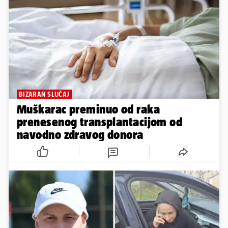
BIZARAN SLUČAJ
Muškarac preminuo od raka
prenesenog transplantacijom od
navodno zdravog donora