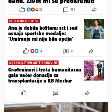
danu. Život mi se preokrenuo'
22
199
POBIJEDILA BOLEST
Ana je dobila koštanu srž i sad
osvaja sportske medalje:
'Umiranje mi nije bila opcija'
34
4
NA INICIJATIVU ANTE BOROVINE
Građevinari i treća humanitarna
gala večer donacija za
transplantacije u KB Merkur