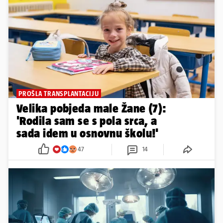
PROŠLA TRANSPLANTACIJU
Velika pobjeda male Žane (7):
'Rodila sam se s pola srca, a
sada idem u osnovnu školu!'
47
14