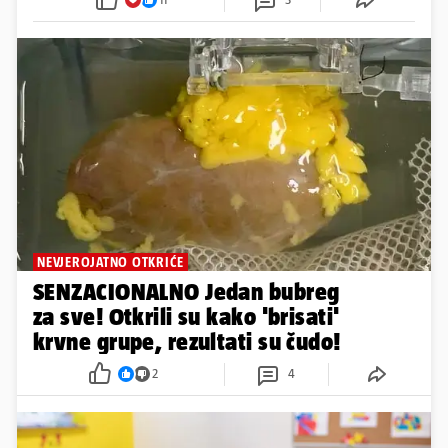
NEVJEROJATNO OTKRIĆE
SENZACIONALNO Jedan bubreg
za sve! Otkrili su kako 'brisati'
krvne grupe, rezultati su čudo!
2
4