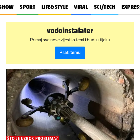
SHOW
SPORT
LIFE&STYLE
VIRAL
SCI/TECH
EXPRES
vodoinstalater
Primaj sve nove vijesti o temi i budi u tijeku
Prati temu
ŠTO JE UZROK PROBLEMA?