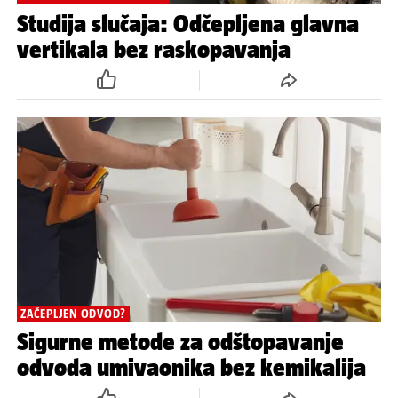
Studija slučaja: Odčepljena glavna
vertikala bez raskopavanja
ZAČEPLJEN ODVOD?
Sigurne metode za odštopavanje
odvoda umivaonika bez kemikalija