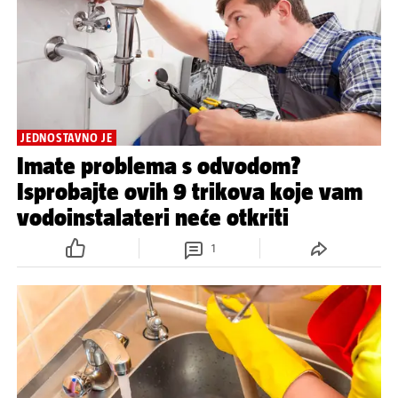
JEDNOSTAVNO JE
Imate problema s odvodom?
Isprobajte ovih 9 trikova koje vam
vodoinstalateri neće otkriti
1