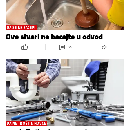
DA SE NE ZAČEPI
Ove stvari ne bacajte u odvod
38
DA NE TROŠITE NOVCE