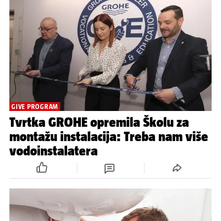
GIVE PROGRAM
Tvrtka GROHE opremila Školu za
montažu instalacija: Treba nam više
vodoinstalatera