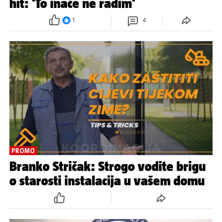
hit: 'To inače ne radim'
1
4
PROMO
Branko Stričak: Strogo vodite brigu
o starosti instalacija u vašem domu