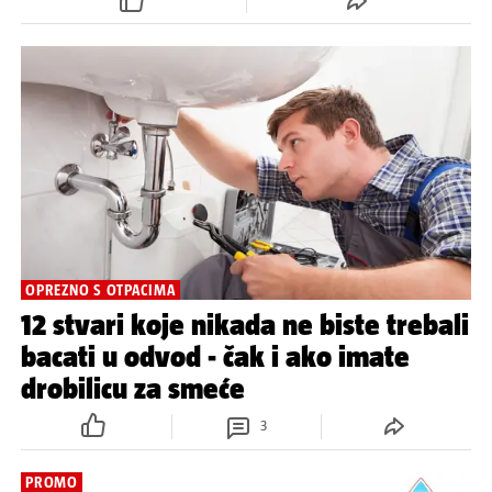
OPREZNO S OTPACIMA
12 stvari koje nikada ne biste trebali
bacati u odvod - čak i ako imate
drobilicu za smeće
3
PROMO