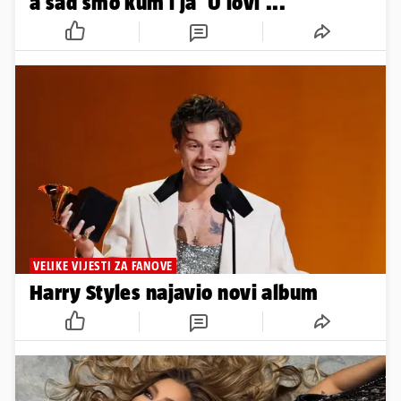
a sad smo kum i ja 'U lovi'...
VELIKE VIJESTI ZA FANOVE
Harry Styles najavio novi album