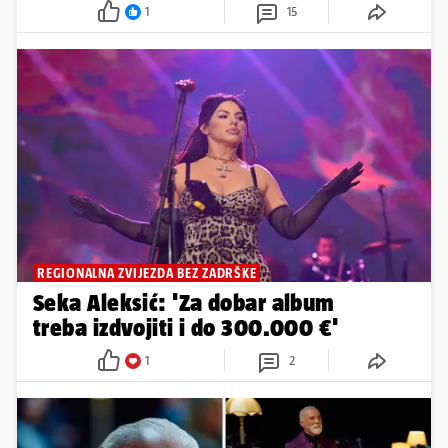
1
15
REGIONALNA ZVIJEZDA BEZ ZADRŠKE
Seka Aleksić: 'Za dobar album
treba izdvojiti i do 300.000 €'
1
2