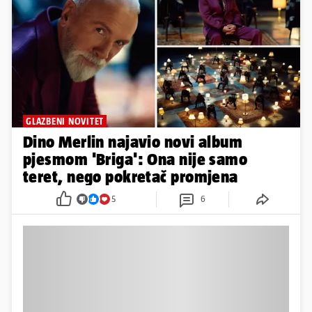
GLAZBENI NOVITET
Dino Merlin najavio novi album
pjesmom 'Briga': Ona nije samo
teret, nego pokretač promjena
5
6