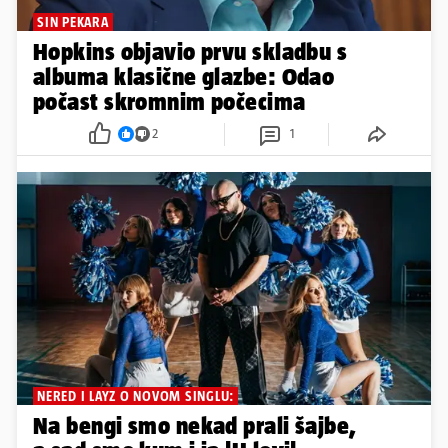
SIN PEKARA
Hopkins objavio prvu skladbu s
albuma klasične glazbe: Odao
počast skromnim počecima
2
1
NERED I LAYZ O NOVOM SINGLU:
Na bengi smo nekad prali šajbe,