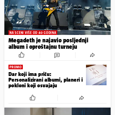
NA SCENI VIŠE OD 40 GODINA
Megadeth je najavio posljednji
album i oproštajnu turneju
PROMO
Dar koji ima priču:
Personalizirani albumi, planeri i
pokloni koji osvajaju