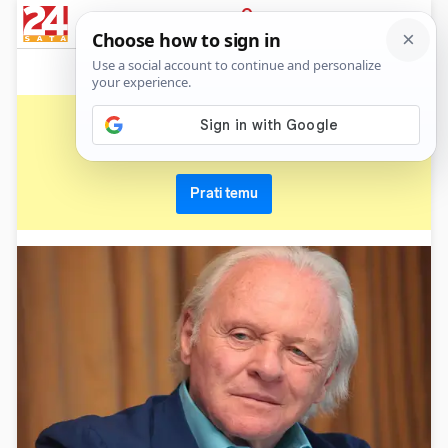
News
Show
Sport
Life&style
Video
Express
PRIJAVA
album
Primaj sve nove vijesti o temi i budi u tijeku
Prati temu