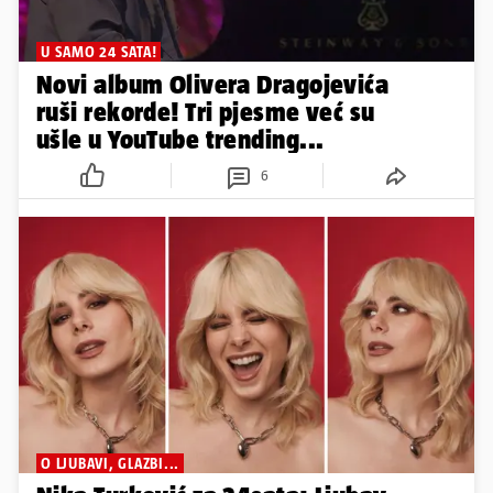
U SAMO 24 SATA!
Novi album Olivera Dragojevića
ruši rekorde! Tri pjesme već su
ušle u YouTube trending...
6
O LJUBAVI, GLAZBI...