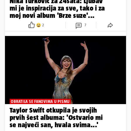
Nika Turković za 24sata: Ljubav
mi je inspiracija za sve, tako i za
moj novi album 'Brze suze'...
2
7
OBRATILA SE FANOVIMA U PISMU
Taylor Swift otkupila je svojih
prvih šest albuma: 'Ostvario mi
se najveći san, hvala svima...'