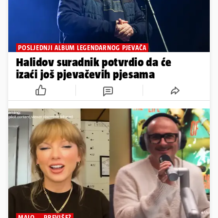
POSLJEDNJI ALBUM LEGENDARNOG PJEVAČA
Halidov suradnik potvrdio da će
izaći još pjevačevih pjesama
MALO... PREVIŠE?