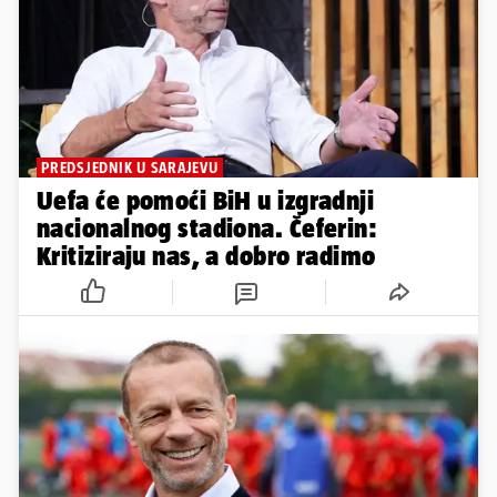
PREDSJEDNIK U SARAJEVU
Uefa će pomoći BiH u izgradnji
nacionalnog stadiona. Čeferin:
Kritiziraju nas, a dobro radimo