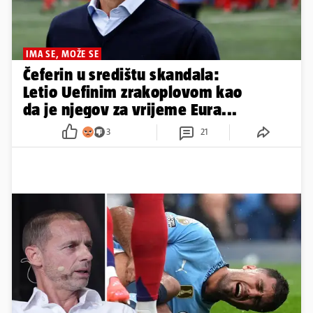
IMA SE, MOŽE SE
Čeferin u središtu skandala:
Letio Uefinim zrakoplovom kao
da je njegov za vrijeme Eura...
3
21