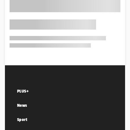
PLUS+
News
Sport