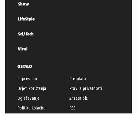
Show
LifeStyle
Sci/Tech
Viral
OSTALO
Impressum
Pretplata
Uvjeti korištenja
Pravila privatnosti
Oglašavanje
24sata.biz
Politika kolačića
RSS
Karijera u 24
24SATA © 2026