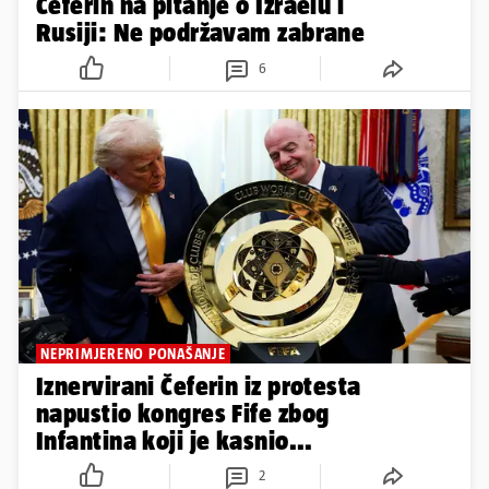
Čeferin na pitanje o Izraelu i
Rusiji: Ne podržavam zabrane
6
NEPRIMJERENO PONAŠANJE
Iznervirani Čeferin iz protesta
napustio kongres Fife zbog
Infantina koji je kasnio...
2