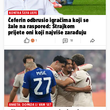
KONTRA ŠEFA UEFE
Čeferin odbrusio igračima koji se
žale na raspored: Štrajkom
prijete oni koji najviše zarađuju
1
18
ANKETA: DOPADA LI VAM SE?