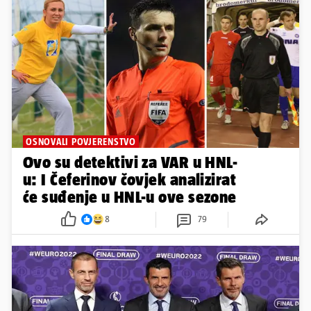
OSNOVALI POVJERENSTVO
Ovo su detektivi za VAR u HNL-
u: I Čeferinov čovjek analizirat
će suđenje u HNL-u ove sezone
8
79