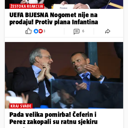
ŽESTOKA REAKCIJA
UEFA BIJESNA Nogomet nije na
prodaju! Protiv plana Infantina
3
6
KRAJ SVAĐE
Pada velika pomirba! Čeferin i
Perez zakopali su ratnu sjekiru