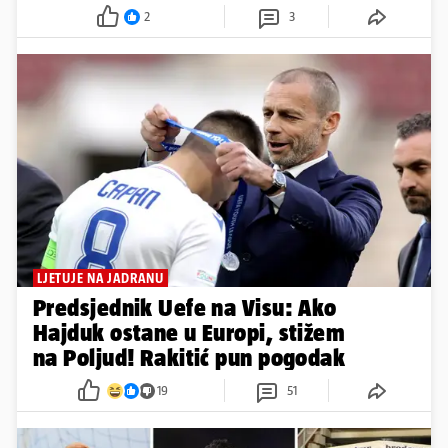
2
3
LJETUJE NA JADRANU
Predsjednik Uefe na Visu: Ako
Hajduk ostane u Europi, stižem
na Poljud! Rakitić pun pogodak
19
51