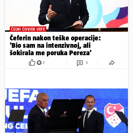
ČELNI ČOVJEK UEFE
Čeferin nakon teške operacije:
'Bio sam na intenzivnoj, ali
šokirala me poruka Pereza'
2
5