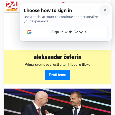
News
Show
Sport
Life&style
Video
Express
PRIJAVA
aleksander čeferin
Primaj sve nove vijesti o temi i budi u tijeku
Prati temu