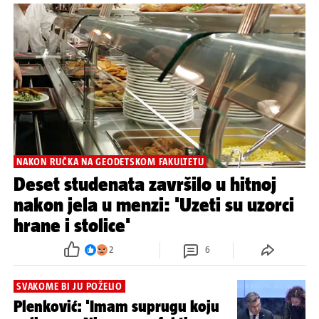
NAKON RUČKA NA GEODETSKOM FAKULTETU
Deset studenata završilo u hitnoj
nakon jela u menzi: 'Uzeti su uzorci
hrane i stolice'
2
6
SVAKOME BI JU POŽELIO
Plenković: 'Imam suprugu koju