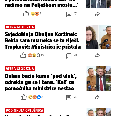
radimo na Pelješkom mostu...'
2
17
AFERA GEODEZIJA
Svjedokinja Obuljen Koržinek:
Rekla sam mu neka se to riješi.
Trupković: Ministrica je pristala
10
41
AFERA GEODEZIJA
Dekan bacio kuma 'pod vlak',
odrekla ga se i žena. 'Keš' za
pomoćnika ministrice nestao
8
26
PODIGNUTA OPTUŽNICA