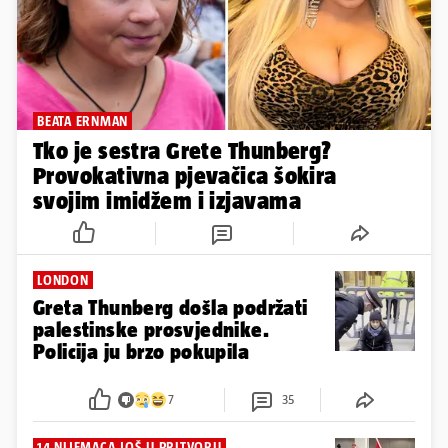
BEATA ERNMAN
Tko je sestra Grete Thunberg?
Provokativna pjevačica šokira
svojim imidžem i izjavama
LONDON
Greta Thunberg došla podržati
palestinske prosvjednike.
Policija ju brzo pokupila
7
35
14 NIJEMACA JOŠ U PRITVORU