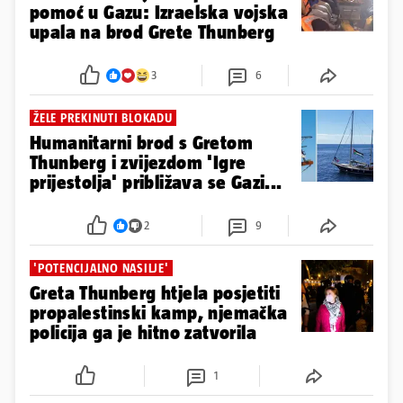
pomoć u Gazu: Izraelska vojska
upala na brod Grete Thunberg
3
6
ŽELE PREKINUTI BLOKADU
Humanitarni brod s Gretom
Thunberg i zvijezdom 'Igre
prijestolja' približava se Gazi...
2
9
'POTENCIJALNO NASILJE'
Greta Thunberg htjela posjetiti
propalestinski kamp, njemačka
policija ga je hitno zatvorila
1