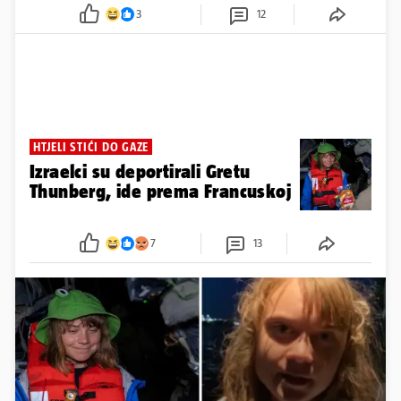
3
12
HTJELI STIĆI DO GAZE
Izraelci su deportirali Gretu
Thunberg, ide prema Francuskoj
7
13