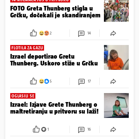
FOTO Greta Thunberg stigla u
Grčku, dočekali je skandiranjem
2
14
FLOTILA ZA GAZU
Izrael deportirao Gretu
Thunberg. Uskoro stiže u Grčku
5
17
OGLASILI SE
Izrael: Izjave Grete Thunberg o
maltretiranju u pritvoru su laži!
1
16