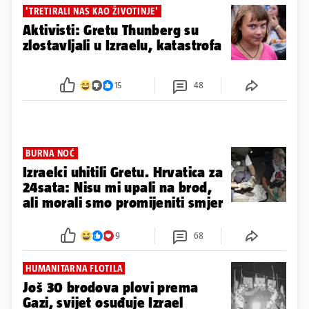
'TRETIRALI NAS KAO ŽIVOTINJE'
Aktivisti: Gretu Thunberg su
zlostavljali u Izraelu, katastrofa
15
48
BURNA NOĆ
Izraelci uhitili Gretu. Hrvatica za
24sata: Nisu mi upali na brod,
ali morali smo promijeniti smjer
9
68
HUMANITARNA FLOTILA
Još 30 brodova plovi prema
Gazi, svijet osuđuje Izrael