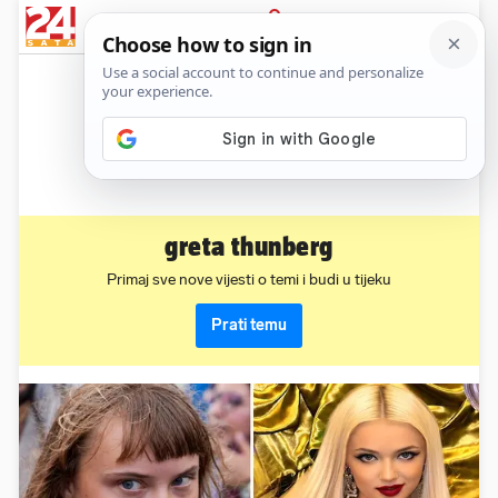
News
Show
Sport
Life&style
Video
Express
PRIJAVA
greta thunberg
Primaj sve nove vijesti o temi i budi u tijeku
Prati temu