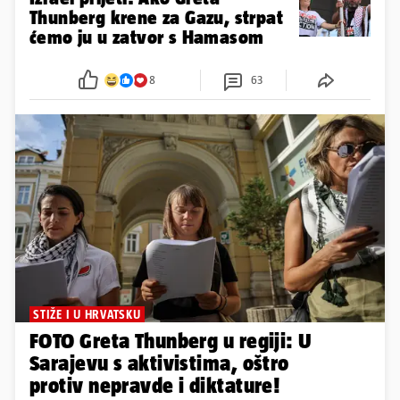
Thunberg krene za Gazu, strpat
ćemo ju u zatvor s Hamasom
8
63
STIŽE I U HRVATSKU
FOTO Greta Thunberg u regiji: U
Sarajevu s aktivistima, oštro
protiv nepravde i diktature!