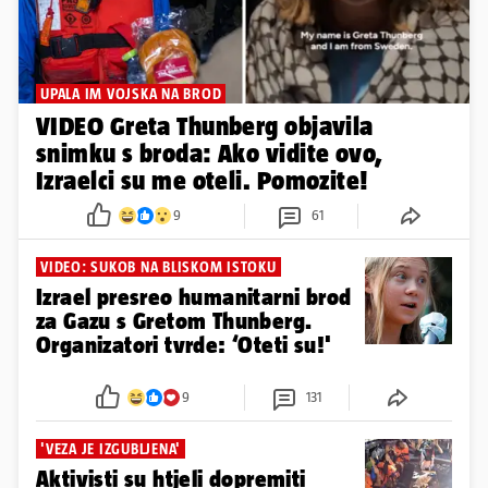
UPALA IM VOJSKA NA BROD
VIDEO Greta Thunberg objavila
snimku s broda: Ako vidite ovo,
Izraelci su me oteli. Pomozite!
9
61
VIDEO: SUKOB NA BLISKOM ISTOKU
Izrael presreo humanitarni brod
za Gazu s Gretom Thunberg.
Organizatori tvrde: ‘Oteti su!'
9
131
'VEZA JE IZGUBLJENA'
Aktivisti su htjeli dopremiti