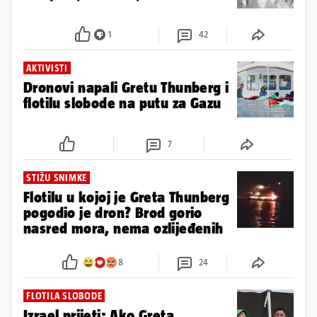
1
42
AKTIVISTI
Dronovi napali Gretu Thunberg i
flotilu slobode na putu za Gazu
7
STIŽU SNIMKE
Flotilu u kojoj je Greta Thunberg
pogodio je dron? Brod gorio
nasred mora, nema ozlijeđenih
8
24
FLOTILA SLOBODE
Izrael prijeti: Ako Greta