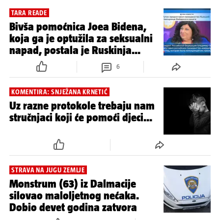
TARA READE
Bivša pomoćnica Joea Bidena,
koja ga je optužila za seksualni
napad, postala je Ruskinja...
6
KOMENTIRA: SNJEŽANA KRNETIĆ
Uz razne protokole trebaju nam
stručnjaci koji će pomoći djeci...
STRAVA NA JUGU ZEMLJE
Monstrum (63) iz Dalmacije
silovao maloljetnog nećaka.
Dobio devet godina zatvora