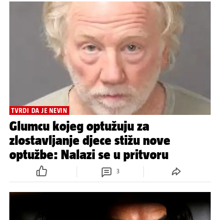
TVRDI DA JE NEVIN
Glumcu kojeg optužuju za
zlostavljanje djece stižu nove
optužbe: Nalazi se u pritvoru
3