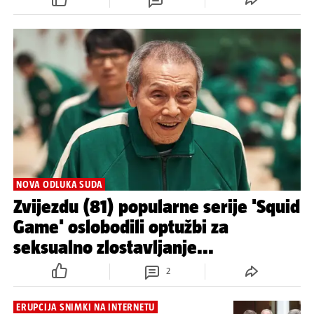
NOVA ODLUKA SUDA
Zvijezdu (81) popularne serije 'Squid
Game' oslobodili optužbi za
seksualno zlostavljanje...
2
ERUPCIJA SNIMKI NA INTERNETU