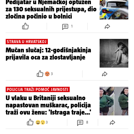
Pedijatar u Njemačkoj optužen
za 130 seksualnih prijestupa, dio
zločina počinio u bolnici
1
STRAVA U HRVATSKOJ
Mučan slučaj: 12-godišnjakinja
prijavila oca za zlostavljanje
3
POLICIJA TRAŽI POMOĆ JAVNOSTI
U vlaku u Britaniji seksualno
napastovan muškarac, policija
traži ovu ženu: 'Istraga traje...'
3
8