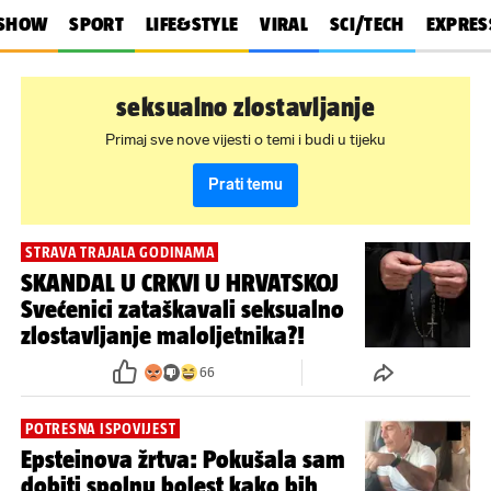
SHOW
SPORT
LIFE&STYLE
VIRAL
SCI/TECH
EXPRES
seksualno zlostavljanje
Primaj sve nove vijesti o temi i budi u tijeku
Prati temu
STRAVA TRAJALA GODINAMA
SKANDAL U CRKVI U HRVATSKOJ
Svećenici zataškavali seksualno
zlostavljanje maloljetnika?!
66
POTRESNA ISPOVIJEST
Epsteinova žrtva: Pokušala sam
dobiti spolnu bolest kako bih