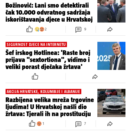
Božinović: Lani smo detektirali
čak 10.000 odvratnog sadržaja
iskorištavanja djece u Hrvatskoj
2
9
SIGURNOST DJECE NA INTERNETU
Šef irskog Hotlinea: 'Raste broj
prijava "sextortiona", vidimo i
veliki porast dječaka žrtava'
AKCIJA HRVATSKE, KOLUMBIJE I ALBANIJE
Razbijena velika mreža trgovine
ljudima! U Hrvatskoj našli dio
žrtava: Tjerali ih na prostituciju
1
7