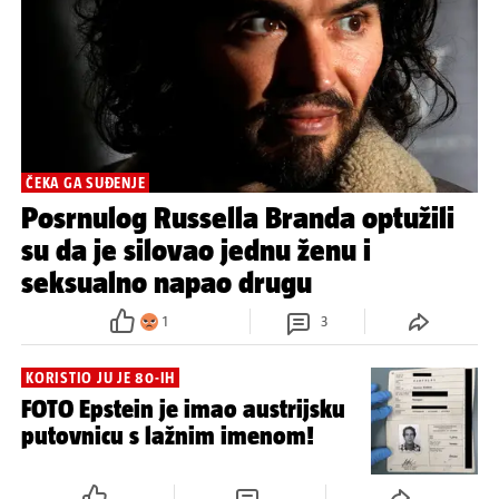
ČEKA GA SUĐENJE
Posrnulog Russella Branda optužili
su da je silovao jednu ženu i
seksualno napao drugu
1
3
KORISTIO JU JE 80-IH
FOTO Epstein je imao austrijsku
putovnicu s lažnim imenom!