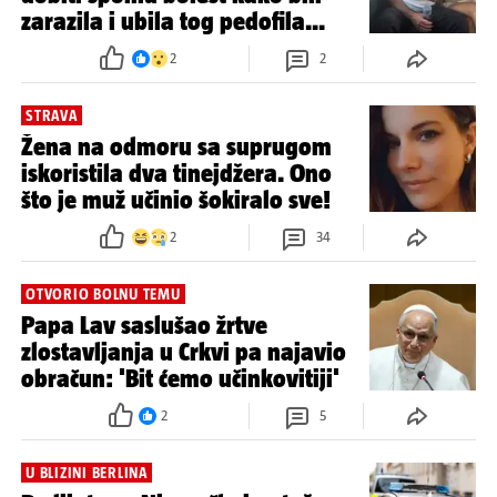
zarazila i ubila tog pedofila...
2
2
STRAVA
Žena na odmoru sa suprugom
iskoristila dva tinejdžera. Ono
što je muž učinio šokiralo sve!
2
34
OTVORIO BOLNU TEMU
Papa Lav saslušao žrtve
zlostavljanja u Crkvi pa najavio
obračun: 'Bit ćemo učinkovitiji'
2
5
U BLIZINI BERLINA