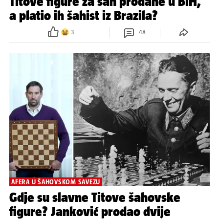
Titove figure za šah prodane u BiH,
a platio ih šahist iz Brazila?
3
48
AFERA U ŠAHOVSKOM SAVEZU
Gdje su slavne Titove šahovske
figure? Janković prodao dvije