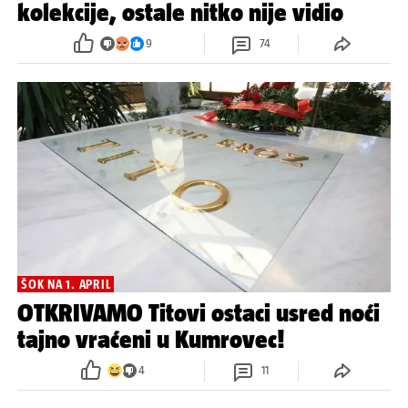
kolekcije, ostale nitko nije vidio
9
74
ŠOK NA 1. APRIL
OTKRIVAMO Titovi ostaci usred noći
tajno vraćeni u Kumrovec!
4
11