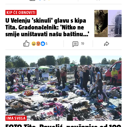
KIP ĆE OBNOVITI
U Velenju 'skinuli' glavu s kipa
Tita. Gradonačelnik: 'Nitko ne
smije uništavati našu baštinu...'
5
19
IMA SVEGA