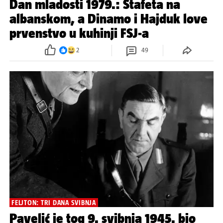
Dan mladosti 1979.: Štafeta na
albanskom, a Dinamo i Hajduk love
prvenstvo u kuhinji FSJ-a
2
49
FELJTON: TRI DANA SVIBNJA
Pavelić je tog 9. svibnja 1945. bio