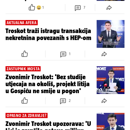
UMANJENJE ZAJEDNIČKOG PAUŠALA
NISU DOŠLI NA POSAO Grmoja i
Troskot neopravdano izostali u
Saboru, evo kako su ih kaznili...
1
7
AKTUALNA AFERA
Troskot traži istragu transakcija
nekretnina povezanih s HEP-om
1
ZASTUPNIK MOSTA
Zvonimir Troskot: 'Bez studije
utjecaja na okoliš, projekt litija
u Gospiću ne smije u pogon'
2