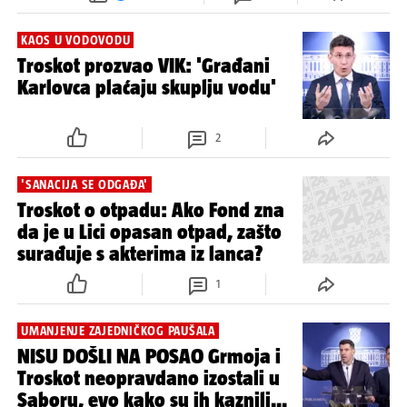
Mostovac: 'HDZ je kao partija,
ne bi nas iznenadilo niti da nam
u automobile podmetnu drogu'
2
3
KAOS U VODOVODU
Troskot prozvao VIK: 'Građani
Karlovca plaćaju skuplju vodu'
2
'SANACIJA SE ODGAĐA'
Troskot o otpadu: Ako Fond zna
da je u Lici opasan otpad, zašto
surađuje s akterima iz lanca?
1