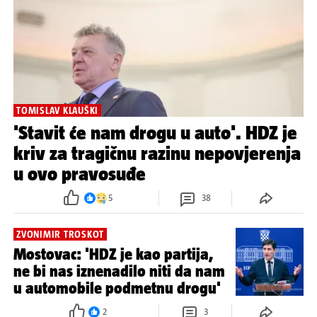
TOMISLAV KLAUŠKI
'Stavit će nam drogu u auto'. HDZ je
kriv za tragičnu razinu nepovjerenja
u ovo pravosuđe
5
38
ZVONIMIR TROSKOT