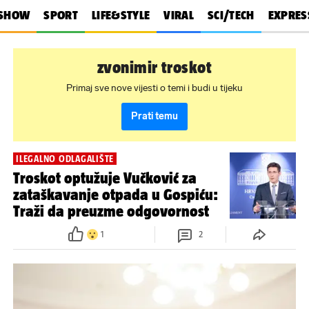
SHOW
SPORT
LIFE&STYLE
VIRAL
SCI/TECH
EXPRES
zvonimir troskot
Primaj sve nove vijesti o temi i budi u tijeku
Prati temu
ILEGALNO ODLAGALIŠTE
Troskot optužuje Vučković za
zataškavanje otpada u Gospiću:
Traži da preuzme odgovornost
1
2