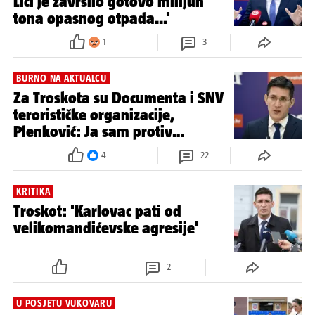
OPASNO ZA ZDRAVLJE?
Zvonimir Troskot upozorava: 'U
Lici je završilo gotovo milijun
tona opasnog otpada...'
1
3
BURNO NA AKTUALCU
Za Troskota su Documenta i SNV
terorističke organizacije,
Plenković: Ja sam protiv
zabrana
4
22
KRITIKA
Troskot: 'Karlovac pati od
velikomandićevske agresije'