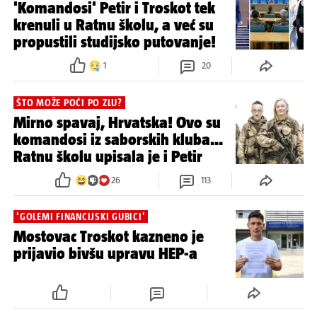
2
U POSJETU VUKOVARU
'Komandosi' Petir i Troskot tek
krenuli u Ratnu školu, a već su
propustili studijsko putovanje!
1
20
ŠTO MOŽE POĆI PO ZLU?
Mirno spavaj, Hrvatska! Ovo su
komandosi iz saborskih kluba...
Ratnu školu upisala je i Petir
26
113
'GOLEMI FINANCIJSKI GUBICI'
Mostovac Troskot kazneno je
prijavio bivšu upravu HEP-a