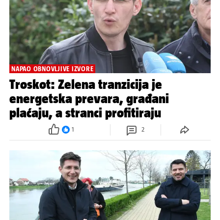
NAPAO OBNOVLJIVE IZVORE
Troskot: Zelena tranzicija je
energetska prevara, građani
plaćaju, a stranci profitiraju
1
2