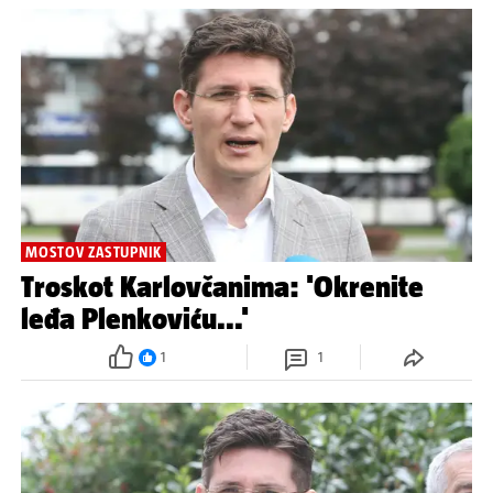
MOSTOV ZASTUPNIK
Troskot Karlovčanima: 'Okrenite
leđa Plenkoviću...'
1
1