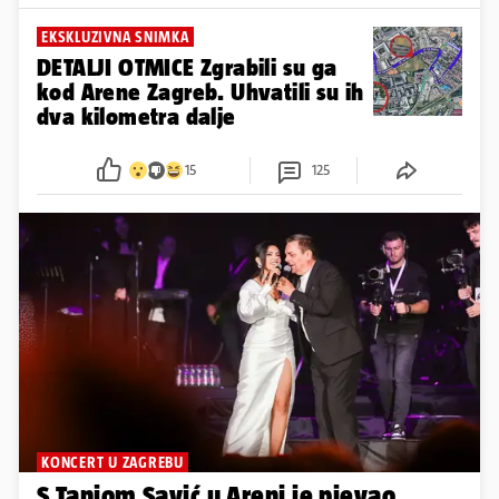
EKSKLUZIVNA SNIMKA
DETALJI OTMICE Zgrabili su ga
kod Arene Zagreb. Uhvatili su ih
dva kilometra dalje
15
125
KONCERT U ZAGREBU
S Tanjom Savić u Areni je pjevao