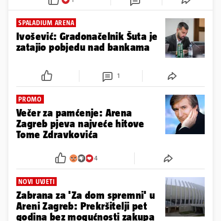
SPALADIUM ARENA
Ivošević: Gradonačelnik Šuta je
zatajio pobjedu nad bankama
1
PROMO
Večer za pamćenje: Arena
Zagreb pjeva najveće hitove
Tome Zdravkovića
4
NOVI UVJETI
Zabrana za 'Za dom spremni' u
Areni Zagreb: Prekršitelji pet
godina bez mogućnosti zakupa