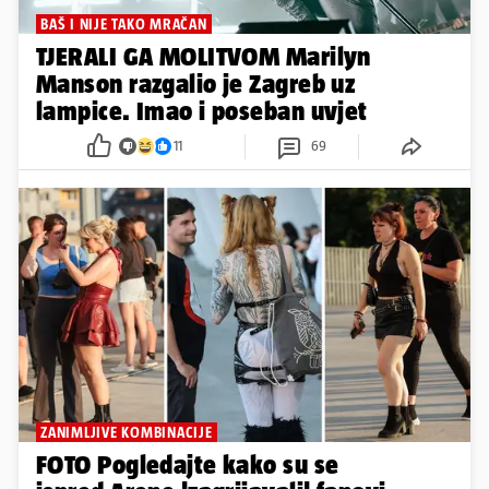
BAŠ I NIJE TAKO MRAČAN
TJERALI GA MOLITVOM Marilyn
Manson razgalio je Zagreb uz
lampice. Imao i poseban uvjet
11
69
ZANIMLJIVE KOMBINACIJE
FOTO Pogledajte kako su se