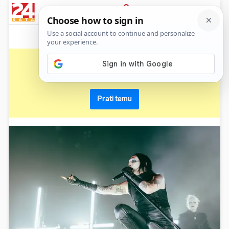
News
Show
Sport
Life&style
Video
Express
PRIJAVA
arena
Primaj sve nove vijesti o temi i budi u tijeku
Prati temu