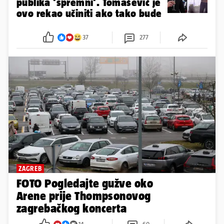
publika 'spremni'. Tomašević je
ovo rekao učiniti ako tako bude
37
277
ZAGREB
FOTO Pogledajte gužve oko
Arene prije Thompsonovog
zagrebačkog koncerta