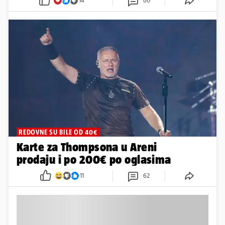
14
60
REDOVNE SU BILE OD 40€
Karte za Thompsona u Areni
prodaju i po 200€ po oglasima
11
62