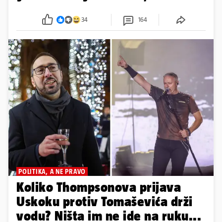
34
164
POLITIKA, A NE PRAVO
Koliko Thompsonova prijava
Uskoku protiv Tomaševića drži
vodu? Ništa im ne ide na ruku...