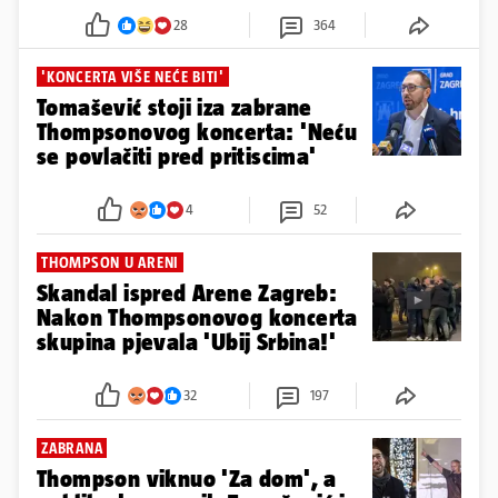
28
364
'KONCERTA VIŠE NEĆE BITI'
Tomašević stoji iza zabrane
Thompsonovog koncerta: 'Neću
se povlačiti pred pritiscima'
4
52
THOMPSON U ARENI
Skandal ispred Arene Zagreb:
Nakon Thompsonovog koncerta
skupina pjevala 'Ubij Srbina!'
32
197
ZABRANA
Thompson viknuo 'Za dom', a