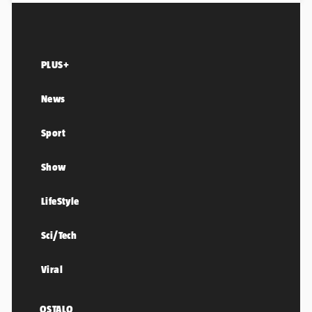
PLUS+
News
Sport
Show
LifeStyle
Sci/Tech
Viral
OSTALO