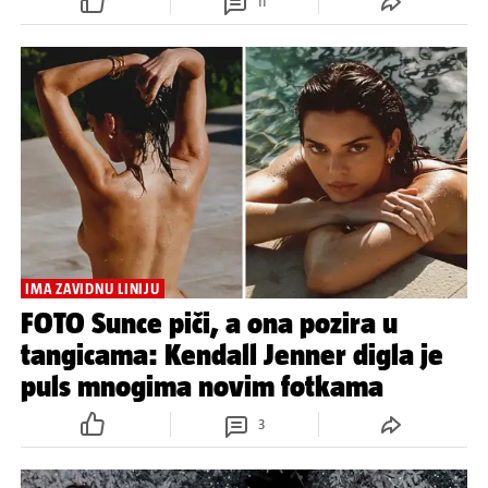
11
IMA ZAVIDNU LINIJU
FOTO Sunce piči, a ona pozira u
tangicama: Kendall Jenner digla je
puls mnogima novim fotkama
3