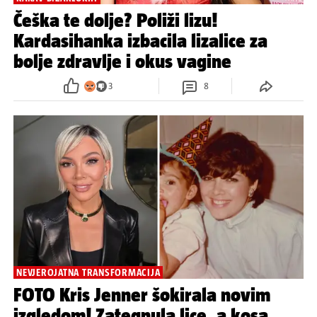
Češka te dolje? Poliži lizu!
Kardasihanka izbacila lizalice za
bolje zdravlje i okus vagine
3
8
NEVJEROJATNA TRANSFORMACIJA
FOTO Kris Jenner šokirala novim
izgledom! Zategnula lice, a kosa