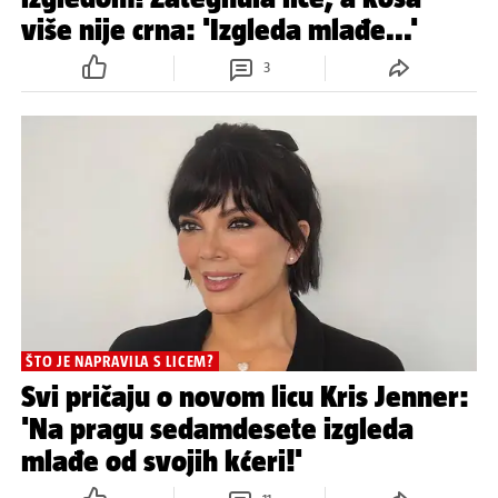
više nije crna: 'Izgleda mlađe...'
3
ŠTO JE NAPRAVILA S LICEM?
Svi pričaju o novom licu Kris Jenner:
'Na pragu sedamdesete izgleda
mlađe od svojih kćeri!'