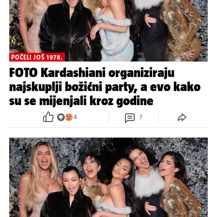
POČELI JOŠ 1978.
FOTO Kardashiani organiziraju
najskuplji božićni party, a evo kako
su se mijenjali kroz godine
4
7