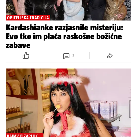
OBITELJSKA TRADICIJA
Kardashianke razjasnile misteriju:
Evo tko im plaća raskošne božićne
zabave
2
KAKAV BIZARLUK...