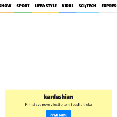
SHOW
SPORT
LIFE&STYLE
VIRAL
SCI/TECH
EXPRES
kardashian
Primaj sve nove vijesti o temi i budi u tijeku
Prati temu