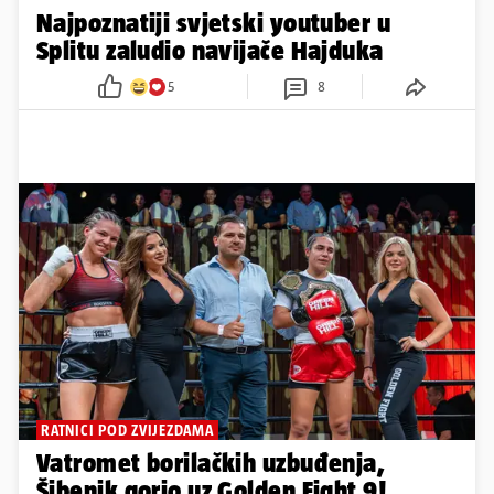
Najpoznatiji svjetski youtuber u
Splitu zaludio navijače Hajduka
5
8
RATNICI POD ZVIJEZDAMA
Vatromet borilačkih uzbuđenja,
Šibenik gorio uz Golden Fight 9!