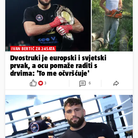
IVAN BERTIĆ ZA 24SATA
Dvostruki je europski i svjetski
prvak, a ocu pomaže raditi s
drvima: 'To me očvršćuje'
3
6