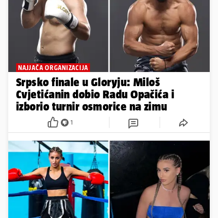
NAJJAČA ORGANIZACIJA
Srpsko finale u Gloryju: Miloš
Cvjetićanin dobio Radu Opačića i
izborio turnir osmorice na zimu
1