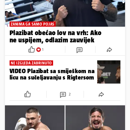
ZANIMA GA SAMO POJAS
Plazibat obećao lov na vrh: Ako
ne uspijem, odlazim zauvijek
1
NE IZGLEDA ZABRINUTO
VIDEO Plazibat sa smiješkom na
licu na sučeljavanju s Rigtersom
2