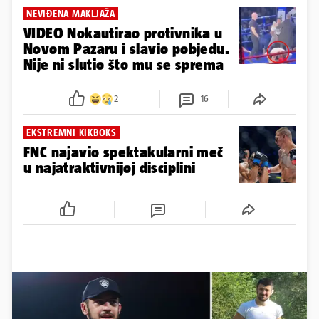
NEVIĐENA MAKLJAŽA
VIDEO Nokautirao protivnika u
Novom Pazaru i slavio pobjedu.
Nije ni slutio što mu se sprema
2
16
EKSTREMNI KIKBOKS
FNC najavio spektakularni meč
u najatraktivnijoj disciplini