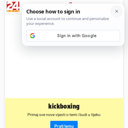
News
Show
Sport
Life&style
Video
Express
PRIJAVA
kickboxing
Primaj sve nove vijesti o temi i budi u tijeku
Prati temu