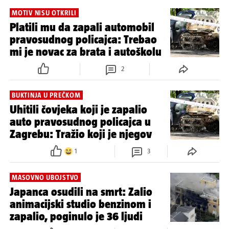
MOTIV NISU OTKRILI
Platili mu da zapali automobil
pravosudnog policajca: Trebao
mi je novac za brata i autoškolu
2
BUKTINJA U PREČKOM
Uhitili čovjeka koji je zapalio
auto pravosudnog policajca u
Zagrebu: Tražio koji je njegov
1
3
MASOVNO UBOJSTVO
Japanca osudili na smrt: Zalio
animacijski studio benzinom i
zapalio, poginulo je 36 ljudi