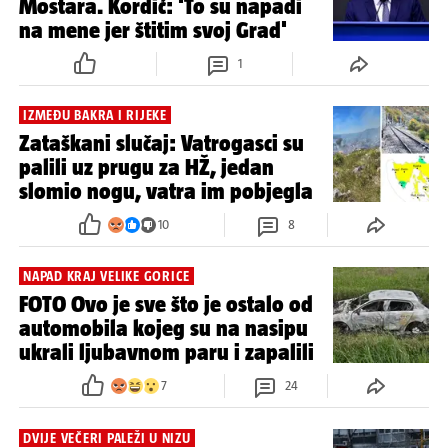
Mostara. Kordić: 'To su napadi
na mene jer štitim svoj Grad'
1
IZMEĐU BAKRA I RIJEKE
Zataškani slučaj: Vatrogasci su
palili uz prugu za HŽ, jedan
slomio nogu, vatra im pobjegla
10
8
NAPAD KRAJ VELIKE GORICE
FOTO Ovo je sve što je ostalo od
automobila kojeg su na nasipu
ukrali ljubavnom paru i zapalili
7
24
DVIJE VEČERI PALEŽI U NIZU