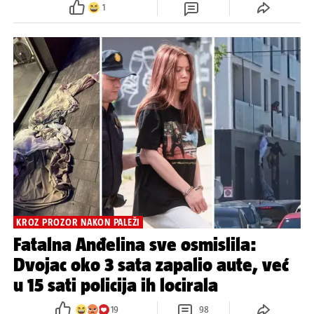
1
KROZ PROZOR NAKON PALEŽI
Fatalna Anđelina sve osmislila:
Dvojac oko 3 sata zapalio aute, već
u 15 sati policija ih locirala
19
98