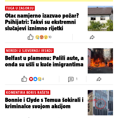
TUGA U ZAGORJU
Otac namjerno izazvao požar?
Psihijatri: Takvi su ekstremni
slučajevi iznimno rijetki
10
NEREDI U SJEVERNOJ IRSKOJ
Belfast u plamenu: Palili aute, a
onda su ušli u kuće imigrantima
4
1
KOMENTIRA BORIS RAŠETA
Bonnie i Clyde s Temua šokirali i
kriminalce svojom akcijom