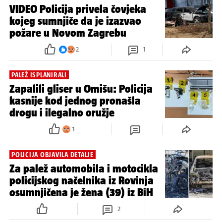
VIDEO Policija privela čovjeka
kojeg sumnjiče da je izazvao
požare u Novom Zagrebu
2
1
PALEŽ ISPLANIRALI
Zapalili gliser u Omišu: Policija
kasnije kod jednog pronašla
drogu i ilegalno oružje
1
POLICIJA OBJAVILA DETALJE
Za palež automobila i motocikla
policijskog načelnika iz Rovinja
osumnjičena je žena (39) iz BiH
2