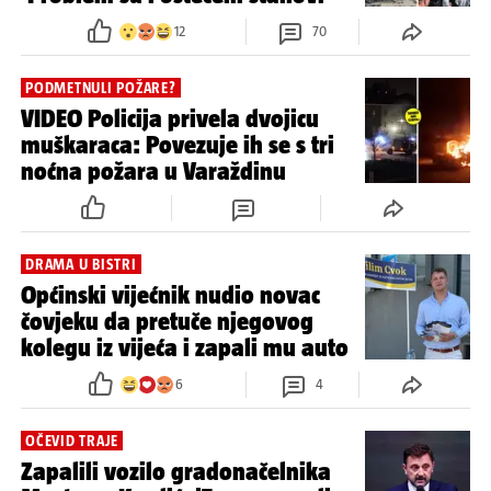
12
70
PODMETNULI POŽARE?
VIDEO Policija privela dvojicu
muškaraca: Povezuje ih se s tri
noćna požara u Varaždinu
DRAMA U BISTRI
Općinski vijećnik nudio novac
čovjeku da pretuče njegovog
kolegu iz vijeća i zapali mu auto
6
4
OČEVID TRAJE
Zapalili vozilo gradonačelnika