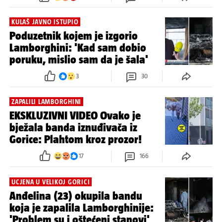
KULAŠ JAVNO ISTUPIO
Poduzetnik kojem je izgorio
Lamborghini: 'Kad sam dobio
poruku, mislio sam da je šala'
3
30
ZAPALILI LAMBORGHINI
EKSKLUZIVNI VIDEO Ovako je
bježala banda iznuđivača iz
Gorice: Plahtom kroz prozor!
17
166
UCJENA U VELIKOJ GORICI
Anđelina (23) okupila bandu
koja je zapalila Lamborghinije:
'Problem su i oštećeni stanovi'