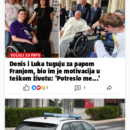
VOLJELI SU PAPU
Denis i Luka tuguju za papom
Franjom, bio im je motivacija u
teškom životu: 'Potreslo me...'
8
9