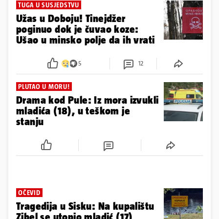
TUGA U SUSJEDSTVU
Užas u Doboju! Tinejdžer
poginuo dok je čuvao koze:
Ušao u minsko polje da ih vrati
5
12
PLUTAO U MORU!
Drama kod Pule: Iz mora izvukli
mladića (18), u teškom je
stanju
OČEVID
Tragedija u Sisku: Na kupalištu
Zibel se utopio mladić (17)