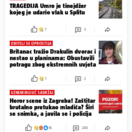
TRAGEDIJA Umro je tinejdžer
kojeg je udario vlak u Splitu
7
3
OBITELJ SE OPROSTILA
Britanac tražio Drakulin dvorac i
nestao u planinama: Obustavili
potragu zbog ekstremnih uvjeta
1
2
UZNEMIRUJUĆ SADRŽAJ
Horor scene iz Zagreba! Zaštitar
brutalno pretukao mladića? Širi
se snimka, a javila se i policija
16
240