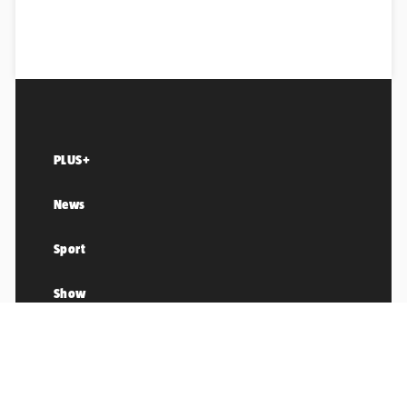
PLUS+
News
Sport
Show
LifeStyle
Sci/Tech