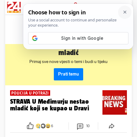
News
Show
Sport
Life&style
Video
Express
PRIJAVA
mladić
Primaj sve nove vijesti o temi i budi u tijeku
Prati temu
POLICIJA U POTRAZI
STRAVA U Međimurju nestao
mladić koji se kupao u Dravi
6
10