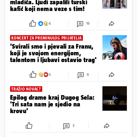
mladića. Ljudi zapalili turski
kafić koji nema veze s tim!
4
19
KONCERT ZA PREMINULOG PRIJATELJA
'Svirali smo i pjevali za Franu,
koji je svojom energijom,
talentom i ljubavi ostavio trag'
5
6
TRAŽIO NOVAC?
Epilog drame kraj Dugog Sela:
'Tri sata nam je sjedio na
krovu'
3