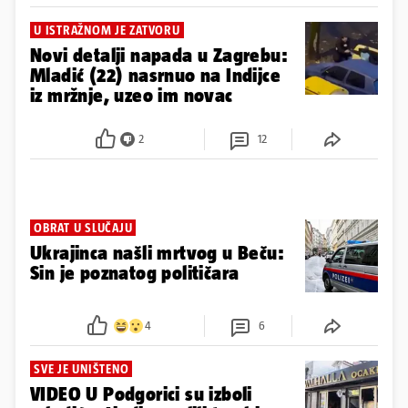
U ISTRAŽNOM JE ZATVORU
Novi detalji napada u Zagrebu:
Mladić (22) nasrnuo na Indijce
iz mržnje, uzeo im novac
2
12
OBRAT U SLUČAJU
Ukrajinca našli mrtvog u Beču:
Sin je poznatog političara
4
6
SVE JE UNIŠTENO
VIDEO U Podgorici su izboli