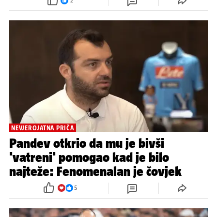
2
NEVJEROJATNA PRIČA
Pandev otkrio da mu je bivši
'vatreni' pomogao kad je bilo
najteže: Fenomenalan je čovjek
5