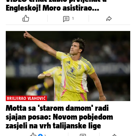
Engleskoj! Moro asistirao...
1
BRILJIRAO VLAHOVIĆ
Motta sa 'starom damom' radi
sjajan posao: Novom pobjedom
zasjeli na vrh talijanske lige