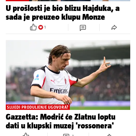
U prošlosti je bio blizu Hajduka, a
sada je preuzeo klupu Monze
1
SLIJEDI PRODULJENJE UGOVORA?
Gazzetta: Modrić će Zlatnu loptu
dati u klupski muzej 'rossonera'