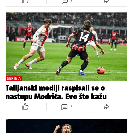
1
SERIE A
Talijanski mediji raspisali se o
nastupu Modrića. Evo što kažu
7