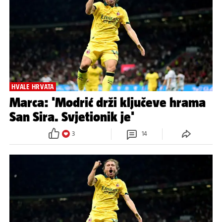
HVALE HRVATA
Marca: 'Modrić drži ključeve hrama
San Sira. Svjetionik je'
3
14