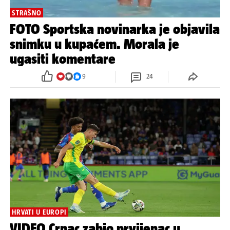
STRAŠNO
FOTO Sportska novinarka je objavila
snimku u kupaćem. Morala je
ugasiti komentare
9
24
HRVATI U EUROPI
VIDEO Crnac zabio prvijenac u