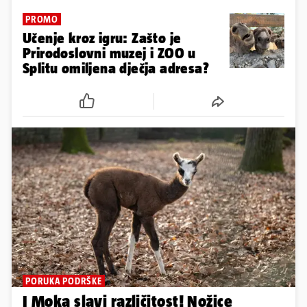
PROMO
Učenje kroz igru: Zašto je
Prirodoslovni muzej i ZOO u
Splitu omiljena dječja adresa?
PORUKA PODRŠKE
I Moka slavi različitost! Nožice