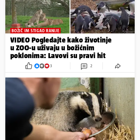
BOŽIČ IM STIGAO RANIJE
VIDEO Pogledajte kako životinje
u ZOO-u uživaju u božićnim
poklonima: Lavovi su pravi hit
3
2