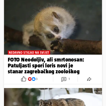
NEDAVNO STIGAO NA SVIJET
FOTO Neodoljiv, ali smrtonosan:
Patuljasti spori loris novi je
stanar zagrebačkog zoološkog
3
1