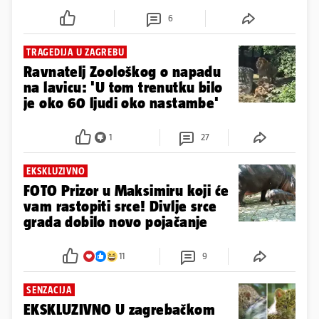
6
TRAGEDIJA U ZAGREBU
Ravnatelj Zoološkog o napadu
na lavicu: 'U tom trenutku bilo
je oko 60 ljudi oko nastambe'
1
27
EKSKLUZIVNO
FOTO Prizor u Maksimiru koji će
vam rastopiti srce! Divlje srce
grada dobilo novo pojačanje
11
9
SENZACIJA
EKSKLUZIVNO U zagrebačkom