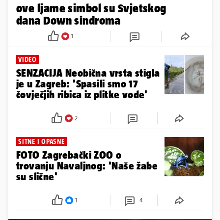
ove ljame simbol su Svjetskog
dana Down sindroma
1
VIDEO
SENZACIJA Neobična vrsta stigla
je u Zagreb: 'Spasili smo 17
čovječjih ribica iz plitke vode'
2
SITNE I OPASNE
FOTO Zagrebački ZOO o
trovanju Navaljnog: 'Naše žabe
su slične'
1
4