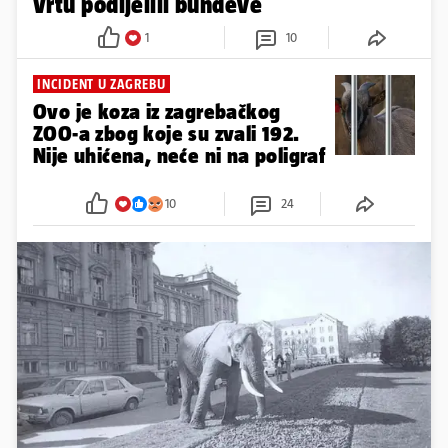
Vrtu podijelili bundeve
1
10
INCIDENT U ZAGREBU
Ovo je koza iz zagrebačkog
ZOO-a zbog koje su zvali 192.
Nije uhićena, neće ni na poligraf
10
24