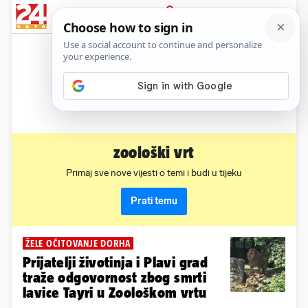
News
Show
Sport
Life&style
Video
Express
PRIJAVA
zoološki vrt
Primaj sve nove vijesti o temi i budi u tijeku
Prati temu
ŽELE OČITOVANJE DORHA
Prijatelji životinja i Plavi grad
traže odgovornost zbog smrti
lavice Tayri u Zoološkom vrtu