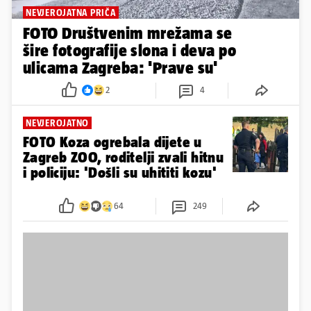
NEVJEROJATNA PRIČA
FOTO Društvenim mrežama se
šire fotografije slona i deva po
ulicama Zagreba: 'Prave su'
2
4
NEVJEROJATNO
FOTO Koza ogrebala dijete u
Zagreb ZOO, roditelji zvali hitnu
i policiju: 'Došli su uhititi kozu'
64
249