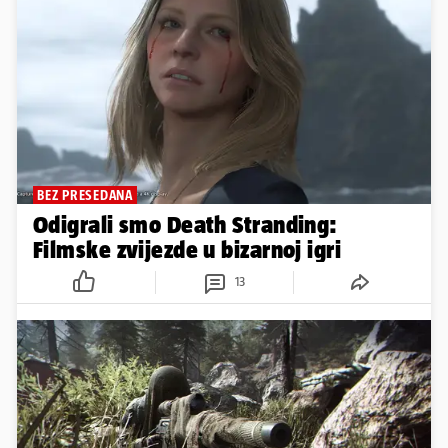
BEZ PRESEDANA
Odigrali smo Death Stranding:
Filmske zvijezde u bizarnoj igri
13