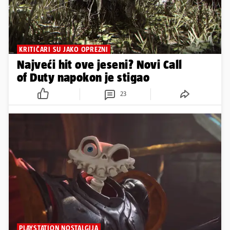
KRITIČARI SU JAKO OPREZNI
Najveći hit ove jeseni? Novi Call
of Duty napokon je stigao
23
PLAYSTATION NOSTALGIJA