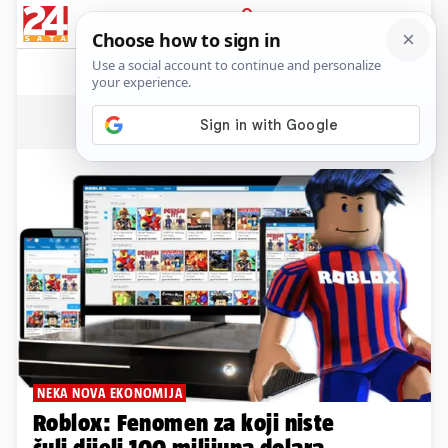
News
Show
Sport
Life&style
Video
Express
PRIJAVA
Dominik Bošnjak/Lvl8.
NEKA NOVA EKONOMIJA
Roblox: Fenomen za koji niste
čuli dijeli 100 milijuna dolara