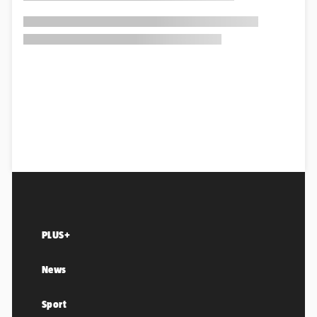
PLUS+
News
Sport