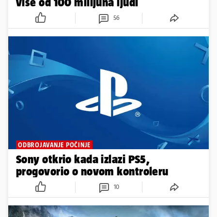
više od 100 milijuna ljudi
56
ODBROJAVANJE POČINJE
Sony otkrio kada izlazi PS5,
progovorio o novom kontroleru
10