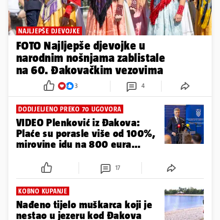
NAJLJEPŠE DJEVOJKE
FOTO Najljepše djevojke u
narodnim nošnjama zablistale
na 60. Đakovačkim vezovima
3
4
DODIJELJENO PREKO 70 UGOVORA
VIDEO Plenković iz Đakova:
Plaće su porasle više od 100%,
mirovine idu na 800 eura...
17
KOBNO KUPANJE
Nađeno tijelo muškarca koji je
nestao u jezeru kod Đakova