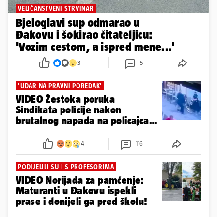
VELIČANSTVENI STRVINAR
Bjeloglavi sup odmarao u
Đakovu i šokirao čitateljicu:
'Vozim cestom, a ispred mene...'
3
5
'UDAR NA PRAVNI POREDAK'
VIDEO Žestoka poruka
Sindikata policije nakon
brutalnog napada na policajca u
Đakovu
4
116
PODIJELILI SU I S PROFESORIMA
VIDEO Norijada za pamćenje:
Maturanti u Đakovu ispekli
prase i donijeli ga pred školu!