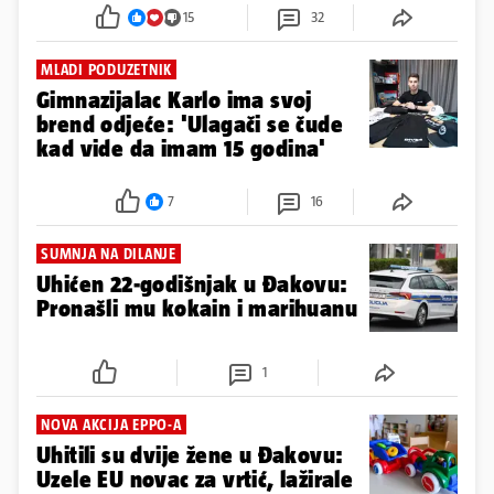
15
32
MLADI PODUZETNIK
Gimnazijalac Karlo ima svoj
brend odjeće: 'Ulagači se čude
kad vide da imam 15 godina'
7
16
SUMNJA NA DILANJE
Uhićen 22-godišnjak u Đakovu:
Pronašli mu kokain i marihuanu
1
NOVA AKCIJA EPPO-A
Uhitili su dvije žene u Đakovu:
Uzele EU novac za vrtić, lažirale