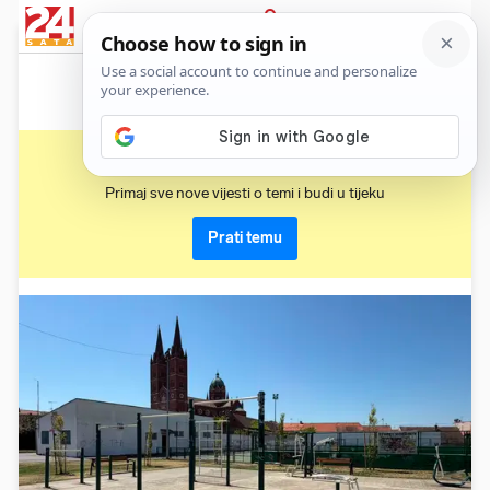
News
Show
Sport
Life&style
Video
Express
PRIJAVA
đakovo
Primaj sve nove vijesti o temi i budi u tijeku
Prati temu