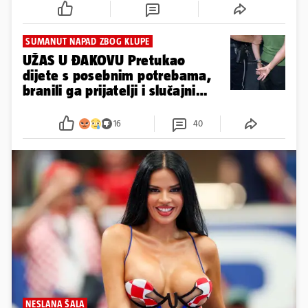
SUMANUT NAPAD ZBOG KLUPE
UŽAS U ĐAKOVU Pretukao
dijete s posebnim potrebama,
branili ga prijatelji i slučajni
prolaznik
16
40
NESLANA ŠALA