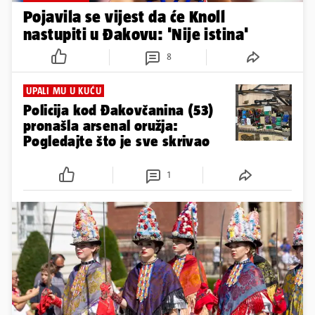
Pojavila se vijest da će Knoll
nastupiti u Đakovu: 'Nije istina'
8
UPALI MU U KUĆU
Policija kod Đakovčanina (53)
pronašla arsenal oružja:
Pogledajte što je sve skrivao
1