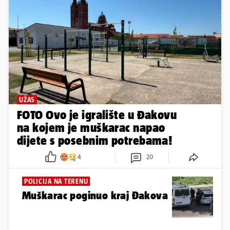
UŽAS
FOTO Ovo je igralište u Đakovu
na kojem je muškarac napao
dijete s posebnim potrebama!
4
20
POLICIJA NA TERENU
Muškarac poginuo kraj Đakova