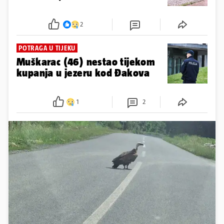
2
POTRAGA U TIJEKU
Muškarac (46) nestao tijekom
kupanja u jezeru kod Đakova
1
2