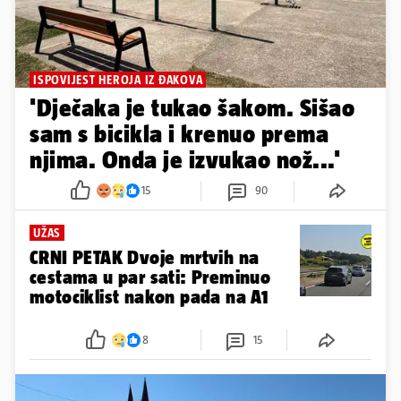
ISPOVIJEST HEROJA IZ ĐAKOVA
'Dječaka je tukao šakom. Sišao
sam s bicikla i krenuo prema
njima. Onda je izvukao nož...'
15
90
UŽAS
CRNI PETAK Dvoje mrtvih na
cestama u par sati: Preminuo
motociklist nakon pada na A1
8
15