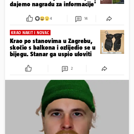
dajemo nagradu za informacije'
4
14
KRAO NAKIT I NOVAC
Krao po stanovima u Zagrebu,
skočio s balkona i ozlijedio se u
bijegu. Stanar ga uspio uloviti
2