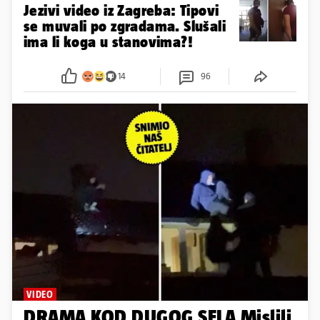
Jezivi video iz Zagreba: Tipovi
se muvali po zgradama. Slušali
ima li koga u stanovima?!
14
96
VIDEO
DRAMA KOD DUGOG SELA Mislili