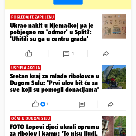
POGLEDAJTE ZAPLIJENU
Ukrao nakit u Njemačkoj pa je
pobjegao na 'odmor' u Split?:
'Uhitili su ga u centru grada'
1
USPJELA AKCIJA
Sretan kraj za mlade ribolovce u
Dugom Selu: 'Prvi ulov bit će za
sve koji su pomogli donacijama'
1
OČAJ U DUGOM SELU
FOTO Lopovi djeci ukrali opremu
za ribolov i kamp: 'To nisu ljudi,