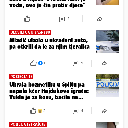
voda, ovo je čin protiv djece'
5
ULOVILI GA U ZAGREBU
Mladić ulazio u ukradeni auto,
pa otkrili da je za njim tjeralica
1
9
POBJEGLA JE
Ukrala kozmetiku u Splitu pa
napala kćer Hajdukova igrača:
Vukla je za kosu, bacila na
cestu
2
4
POLICIJA ISTRAŽUJE