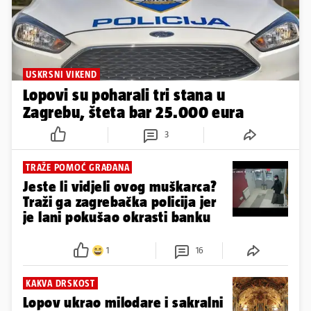
USKRSNI VIKEND
Lopovi su poharali tri stana u
Zagrebu, šteta bar 25.000 eura
3
TRAŽE POMOĆ GRAĐANA
Jeste li vidjeli ovog muškarca?
Traži ga zagrebačka policija jer
je lani pokušao okrasti banku
1
16
KAKVA DRSKOST
Lopov ukrao milodare i sakralni