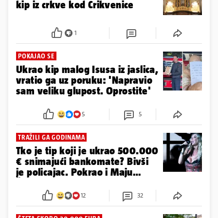
kip iz crkve kod Crikvenice
1
POKAJAO SE
Ukrao kip malog Isusa iz jaslica,
vratio ga uz poruku: 'Napravio
sam veliku glupost. Oprostite'
5
5
TRAŽILI GA GODINAMA
Tko je tip koji je ukrao 500.000
€ snimajući bankomate? Bivši
je policajac. Pokrao i Maju
Šuput!
12
32