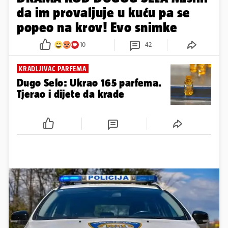
da im provaljuje u kuću pa se
popeo na krov! Evo snimke
10
42
KRADLJIVAC PARFEMA
Dugo Selo: Ukrao 165 parfema.
Tjerao i dijete da krade