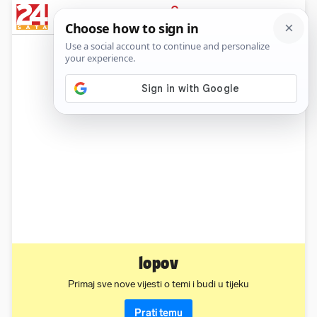
News
Show
Sport
Life&style
Video
Express
PRIJAVA
lopov
Primaj sve nove vijesti o temi i budi u tijeku
Prati temu