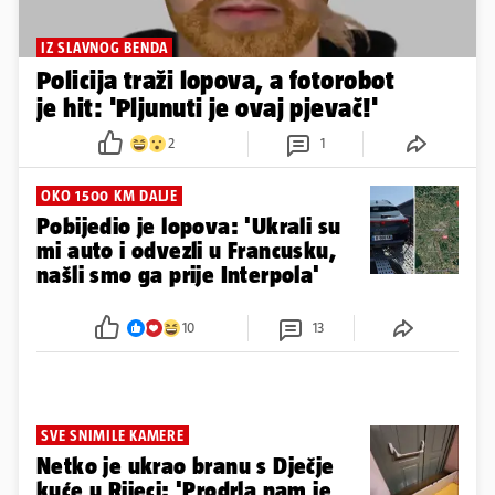
IZ SLAVNOG BENDA
Policija traži lopova, a fotorobot
je hit: 'Pljunuti je ovaj pjevač!'
2
1
OKO 1500 KM DALJE
Pobijedio je lopova: 'Ukrali su
mi auto i odvezli u Francusku,
našli smo ga prije Interpola'
10
13
SVE SNIMILE KAMERE
Netko je ukrao branu s Dječje
kuće u Rijeci: 'Prodrla nam je