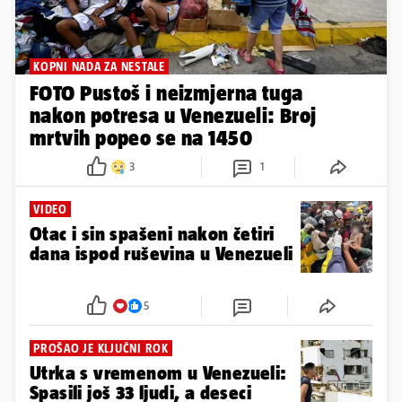
NEVJEROJATNO
Iz ruševina su spasili mamu i
18-mjesečnu bebu: 'Svako malo
bih mu dotakla nos da vidim
diše li'
10
2
STRAŠNA TRAGEDIJA
Nogometaš hrvatskih korijena
izgubio obitelj u Venezueli:
Poginula mu žena i dvoje djece
3
6