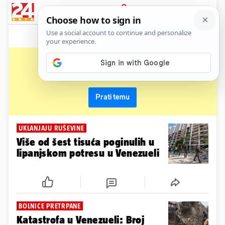
News
Show
Sport
Life&style
Video
Express
PRIJAVA
venezuela
Primaj sve nove vijesti o temi i budi u tijeku