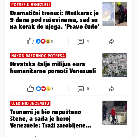
poginulih porastao na 3535,
tisuće ljudi bez doma
POGLEDAJTE FOTOGRAFIJE
ČUDO U VENEZUELI Ovo je
trenutak kad su 8 dana nakon
potresa izvukli živog muškarca
1
POTRES U VENEZUELI
Dramatični trenuci: Muškarac je
9 dana pod ruševinama, sad su
na korak do njega. 'Pravo čudo'
9
4