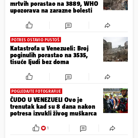
Prati temu
UKLANJAJU RUŠEVINE
Više od šest tisuća poginulih u
lipanjskom potresu u Venezueli
BOLNICE PRETRPANE
Katastrofa u Venezueli: Broj
mrtvih porastao na 3889, WHO
upozorava na zarazne bolesti
POTRES OSTAVIO PUSTOŠ
Katastrofa u Venezueli: Broj