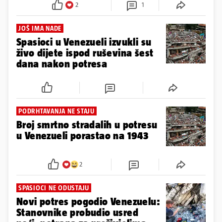
NAKON RAZORNOG POTRESA
Hrvatska šalje milijun eura
humanitarne pomoći Venezueli
5
6
UJEDINIO JE ZEMLJU
Tsunami je bio napušteno
štene, a sada je heroj
Venezuele: Traži zarobljene
ispod ruševina...
2
1
JOŠ IMA NADE
Spasioci u Venezueli izvukli su
živo dijete ispod ruševina šest