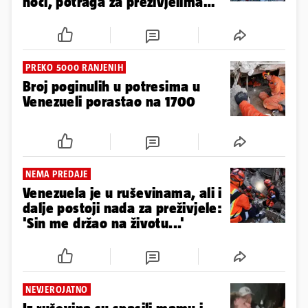
dana nakon potresa
PODRHTAVANJA NE STAJU
Broj smrtno stradalih u potresu
u Venezueli porastao na 1943
2
SPASIOCI NE ODUSTAJU
Novi potres pogodio Venezuelu:
Stanovnike probudio usred
noći, potraga za preživjelima
traje
PREKO 5000 RANJENIH