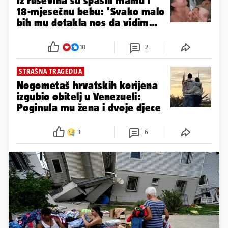
Broj poginulih u potresima u
Venezueli porastao na 1700
NEMA PREDAJE
Venezuela je u ruševinama, ali i
dalje postoji nada za preživjele:
'Sin me držao na životu...'