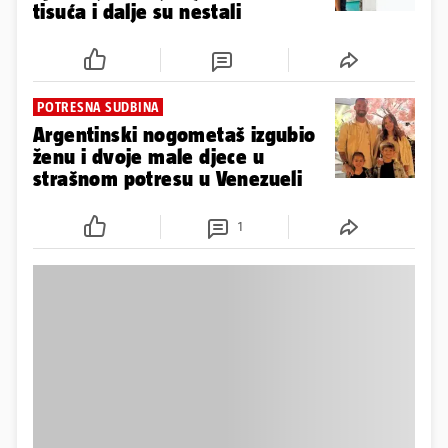
KOPNI NADA ZA NESTALE
FOTO Pustoš i neizmjerna tuga
nakon potresa u Venezueli: Broj
mrtvih popeo se na 1450
3
1
VIDEO
Otac i sin spašeni nakon četiri
dana ispod ruševina u Venezueli