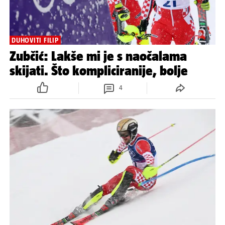
DUHOVITI FILIP
Zubčić: Lakše mi je s naočalama
skijati. Što kompliciranije, bolje
4