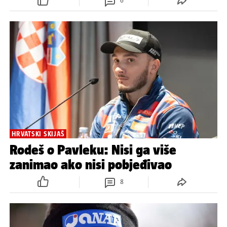
6
HRVATSKI SKIJAŠ
Rodeš o Pavleku: Nisi ga više
zanimao ako nisi pobjeđivao
8