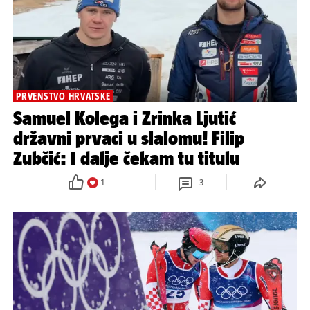
PRVENSTVO HRVATSKE
Samuel Kolega i Zrinka Ljutić
državni prvaci u slalomu! Filip
Zubčić: I dalje čekam tu titulu
1
3