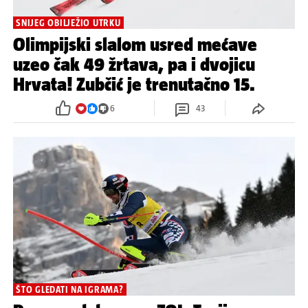
SNIJEG OBILJEŽIO UTRKU
Olimpijski slalom usred mećave
uzeo čak 49 žrtava, pa i dvojicu
Hrvata! Zubčić je trenutačno 15.
6
43
ŠTO GLEDATI NA IGRAMA?