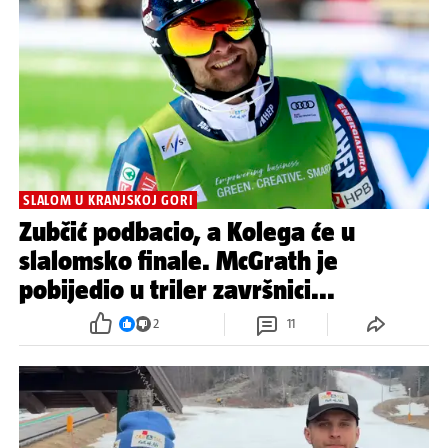
SLALOM U KRANJSKOJ GORI
Zubčić podbacio, a Kolega će u
slalomsko finale. McGrath je
pobijedio u triler završnici...
2
11