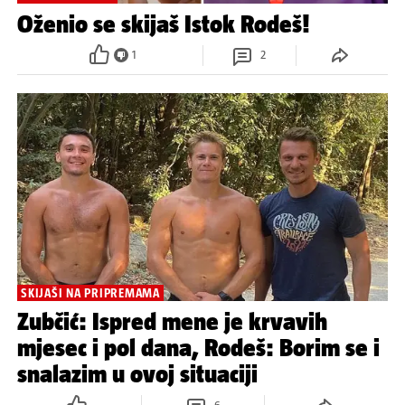
Oženio se skijaš Istok Rodeš!
1
2
SKIJAŠI NA PRIPREMAMA
Zubčić: Ispred mene je krvavih
mjesec i pol dana, Rodeš: Borim se i
snalazim u ovoj situaciji