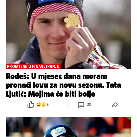
PROMJENE U FINANCIRANJU
Rodeš: U mjesec dana moram
pronaći lovu za novu sezonu. Tata
Ljutić: Mojima će biti bolje
5
28