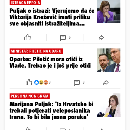
ISTRAGA EPPO-A
Puljak o istrazi: Vjerujemo da će
Viktorija Knežević imati priliku
sve objasniti istražiteljima...
5
MINISTAR PILETIĆ NA UDARU
Oporba: Piletić mora otići iz
Vlade. Trebao je i još prije otići
3
3
PERSONA NON GRATA
Marijana Puljak: 'Iz Hrvatske bi
trebali potjerati veleposlanika
Irana. To bi bila jasna poruka'