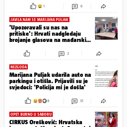
1
6
JAVILA NAM SE MARIJANA PULJAK
'Upozoravali su nas na
pritiske': Hrvati nadgledaju
brojanje glasova na mađarskim
izborima
2
NEZGODA
Marijana Puljak udarila auto na
parkingu i otišla. Prijavili su je
svjedoci: 'Policija mi je došla'
8
51
OPET BURNO U SABORU
CIRKUS Orešković: Hrvatska