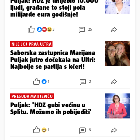
Puljak: HDZ je uhljebio 10.000
ljudi, građane to stoji pola
milijarde eura godišnje!
3
25
NIJE JOJ PRVA ULTRA
Saborska zastupnica Marijana
Puljak jutro dočekala na Ultri:
Najbolje se partija s kćeri!
1
2
PRESUDA MATIJEVIĆU
Puljak: 'HDZ gubi većinu u
Splitu. Možemo ih pobijediti'
1
6