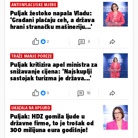
ANTIINFLACIJSKE MJERE
Puljak žestoko napala Vladu:
'Građani plaćaju ceh, a država
hrani stranačku mašineriju...'
2
3
TRAŽE MANJE POREZE
Puljak kritizira apel ministra za
snižavanje cijena: 'Najskuplji
sastojak turizma je država...'
3
10
UKAZALA NA APSURD
Puljak: HDZ gomila ljude u
državne firme, to je trošak od
300 milijuna eura godišnje!