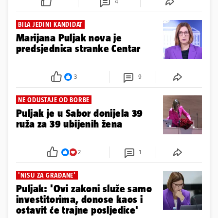
4
BILA JEDINI KANDIDAT
Marijana Puljak nova je
predsjednica stranke Centar
3
9
NE ODUSTAJE OD BORBE
Puljak je u Sabor donijela 39
ruža za 39 ubijenih žena
2
1
'NISU ZA GRAĐANE'
Puljak: 'Ovi zakoni služe samo
investitorima, donose kaos i
ostavit će trajne posljedice'