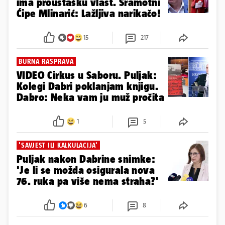
ima proustašku vlast. Sramotni
Ćipe Mlinarić: Lažljiva narikačo!
15
217
BURNA RASPRAVA
VIDEO Cirkus u Saboru. Puljak:
Kolegi Dabri poklanjam knjigu.
Dabro: Neka vam ju muž pročita
1
5
'SAVJEST ILI KALKULACIJA'
Puljak nakon Dabrine snimke:
'Je li se možda osigurala nova
76. ruka pa više nema straha?'
6
8