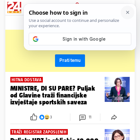
News
Show
Sport
Life&style
Video
Express
PRIJAVA
marijana puljak
Primaj sve nove vijesti o temi i budi u tijeku
Prati temu
HITNA DOSTAVA
MINISTRE, DI SU PARE? Puljak
od Glavine traži financijske
izvještaje sportskih saveza
3
11
TRAŽI REGISTAR ZAPOSLENIH