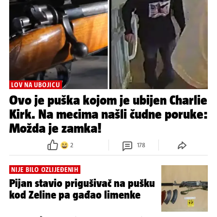
LOV NA UBOJICU
Ovo je puška kojom je ubijen Charlie
Kirk. Na mecima našli čudne poruke:
Možda je zamka!
2
178
NIJE BILO OZLIJEĐENIH
Pijan stavio prigušivač na pušku
kod Zeline pa gađao limenke