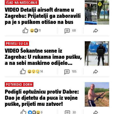
IŠAO NA NATJECANJE
VIDEO Detalji airsoft drame u
Zagrebu: Prijatelji ga zaboravili
pa je s puškom otišao na bus
11
68
PRIVELI SU GA
VIDEO Šokantne scene iz
Zagreba: U rukama imao pušku,
a na sebi maskirno odijelo...
14
105
POTVRDIO DORH
Podigli optužnicu protiv Dabre:
Dao je djetetu da puca iz vojne
puške, prijeti mu zatvor!
9
30