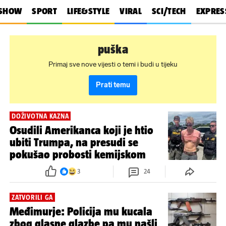
SHOW
SPORT
LIFE&STYLE
VIRAL
SCI/TECH
EXPRES
puška
Primaj sve nove vijesti o temi i budi u tijeku
Prati temu
DOŽIVOTNA KAZNA
Osudili Amerikanca koji je htio
ubiti Trumpa, na presudi se
pokušao probosti kemijskom
3
24
ZATVORILI GA
Međimurje: Policija mu kucala
zbog glasne glazbe pa mu našli