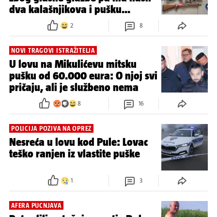
dva kalašnjikova i pušku...
2
8
NOVI TRAGOVI ISTRAŽITELJA
U lovu na Mikulićevu mitsku
pušku od 60.000 eura: O njoj svi
pričaju, ali je službeno nema
8
16
POLICIJA POZIVA NA OPREZ
Nesreća u lovu kod Pule: Lovac
teško ranjen iz vlastite puške
1
3
AFERA PUCNJAVA