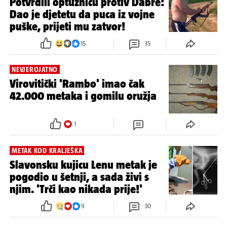
Potvrdili optužnicu protiv Dabre:
Dao je djetetu da puca iz vojne
puške, prijeti mu zatvor!
15
35
NEVJEROJATNO
Virovitički 'Rambo' imao čak
42.000 metaka i gomilu oružja
1
METAK KOD KRALJEŠKA
Slavonsku kujicu Lenu metak je
pogodio u šetnji, a sada živi s
njim. 'Trči kao nikada prije!'
9
30