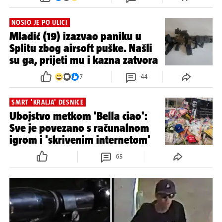
NOSIO JE PO ULICI
Mladić (19) izazvao paniku u
Splitu zbog airsoft puške. Našli
su ga, prijeti mu i kazna zatvora
7
44
SMRT 'KRALJA' DESNICE
Ubojstvo metkom 'Bella ciao':
Sve je povezano s računalnom
igrom i 'skrivenim internetom'
65