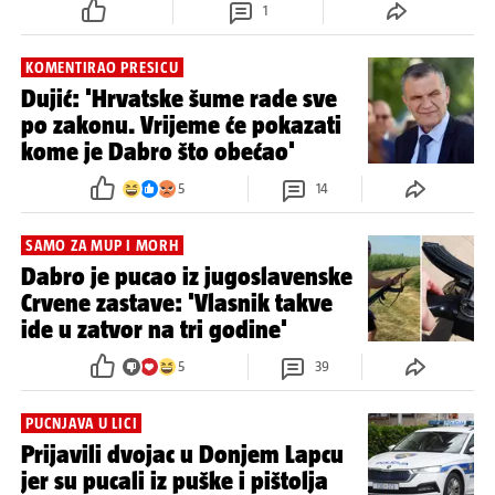
1
KOMENTIRAO PRESICU
Dujić: 'Hrvatske šume rade sve
po zakonu. Vrijeme će pokazati
kome je Dabro što obećao'
5
14
SAMO ZA MUP I MORH
Dabro je pucao iz jugoslavenske
Crvene zastave: 'Vlasnik takve
ide u zatvor na tri godine'
5
39
PUCNJAVA U LICI
Prijavili dvojac u Donjem Lapcu
jer su pucali iz puške i pištolja