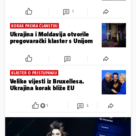
1
KORAK PREMA ČLANSTVU
Ukrajina i Moldavija otvorile
pregovarački klaster s Unijom
KLASTER O PRISTUPANJU
Velike vijesti iz Bruxellesa.
Ukrajina korak bliže EU
1
5