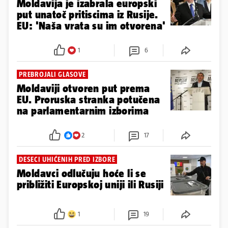
Moldavija je izabrala europski
put unatoč pritiscima iz Rusije.
EU: 'Naša vrata su im otvorena'
1
6
PREBROJALI GLASOVE
Moldaviji otvoren put prema
EU. Proruska stranka potučena
na parlamentarnim izborima
2
17
DESECI UHIĆENIH PRED IZBORE
Moldavci odlučuju hoće li se
približiti Europskoj uniji ili Rusiji
1
19