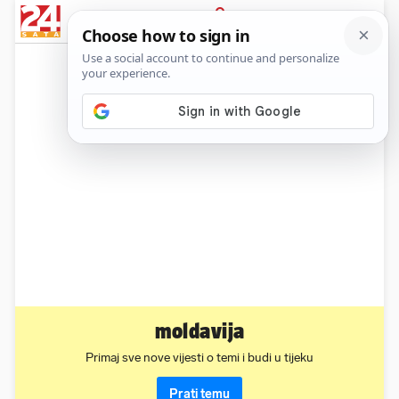
News
Show
Sport
Life&style
Video
Express
PRIJAVA
moldavija
Primaj sve nove vijesti o temi i budi u tijeku
Prati temu