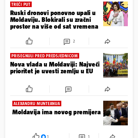
TREĆI PUT
Ruski dronovi ponovno upali u
Moldaviju. Blokirali su zračni
prostor na više od sat vremena
2
PRISEGNULI PRED PREDSJEDNICOM
Nova vlada u Moldaviji: Najveći
prioritet je uvesti zemlju u EU
ALEXANDRU MUNTEANUA
Moldavija ima novog premijera
1
1