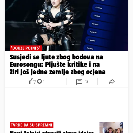
'DOUZE POINTS'
Susjedi se ljute zbog bodova na
Eurosongu: Pljušte kritike i na
žiri još jedne zemlje zbog ocjena
1
12
TVRDE DA SU SPREMNI