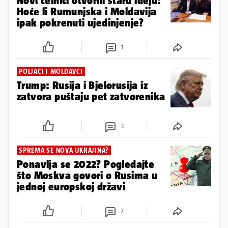
Novi čelnici otvorili staru ideju:
Hoće li Rumunjska i Moldavija
ipak pokrenuti ujedinjenje?
1
POLJACI I MOLDAVCI
Trump: Rusija i Bjelorusija iz
zatvora puštaju pet zatvorenika
3
SPREMA SE NOVA UKRAJINA?
Ponavlja se 2022? Pogledajte
što Moskva govori o Rusima u
jednoj europskoj državi
7