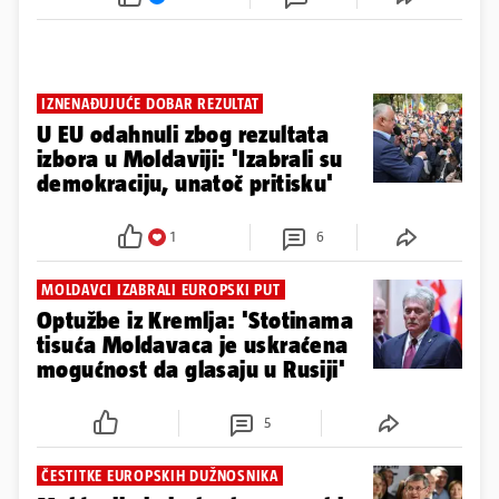
IZNENAĐUJUĆE DOBAR REZULTAT
U EU odahnuli zbog rezultata
izbora u Moldaviji: 'Izabrali su
demokraciju, unatoč pritisku'
1
6
MOLDAVCI IZABRALI EUROPSKI PUT
Optužbe iz Kremlja: 'Stotinama
tisuća Moldavaca je uskraćena
mogućnost da glasaju u Rusiji'
5
ČESTITKE EUROPSKIH DUŽNOSNIKA